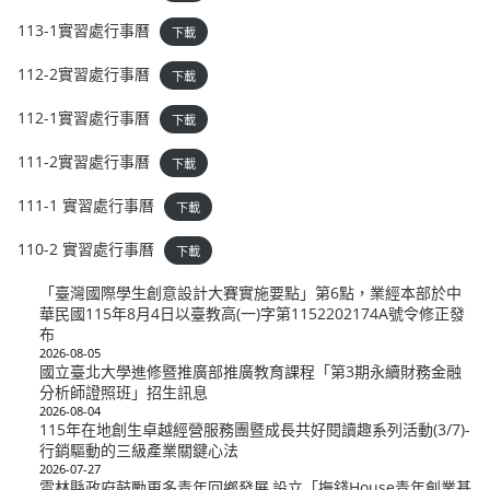
113-1實習處行事曆
下載
112-2實習處行事曆
下載
112-1實習處行事曆
下載
111-2實習處行事曆
下載
111-1 實習處行事曆
下載
110-2 實習處行事曆
下載
「臺灣國際學生創意設計大賽實施要點」第6點，業經本部於中
華民國115年8月4日以臺教高(一)字第1152202174A號令修正發
布
2026-08-05
國立臺北大學進修暨推廣部推廣教育課程「第3期永續財務金融
分析師證照班」招生訊息
2026-08-04
115年在地創生卓越經營服務團暨成長共好閱讀趣系列活動(3/7)-
行銷驅動的三級產業關鍵心法
2026-07-27
雲林縣政府鼓勵更多青年回鄉發展,設立「撫錢House青年創業基