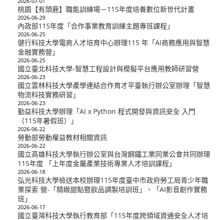
2026-07-01
桃園【有頭鹿】職能訓練場－115年度培養數位新世代計畫
2026-06-29
內政部115年度「合作事業教育訓練主題專班課程」
2026-06-25
健行科技大學電商人才培育中心辦理115 年「AI商務應用與智慧
金融實務營」
2026-06-25
國立臺北科技大學-智慧工程設計與模擬平台應用教師研習營
2026-06-23
國立雲林科技大學產學連結合作育才平臺執行辦公室辦理「智慧
物流科技實務研習」
2026-06-23
勤益科技大學辦理「AI x Python 程式開發與資訊安全 入門
（115年暑假班）」
2026-06-22
勞動部勞動權益教材相關資訊
2026-06-22
國立高雄科技大學執行辦公室與台灣鋼鐵工業同業公會共同辦理
115年度 「上年度金屬產業技術專業人才培訓課程」
2026-06-18
弘光科技大學檢送本校辦理115年度臺中市政府勞工局青少年職
業探索 營-「精緻甜點暨飲品調製培訓班」、「AI影音創作實務
班」
2026-06-17
國立臺灣科技大學執行教育部「115年度跨領域資通安全人才培