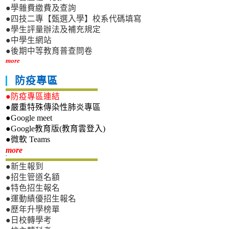
●學雜費繳費及查詢
●四技二專【甄選入學】校系代碼填寫
●學生評量辦法及補充規定
●中學生網站
●後期中等教育普查問卷
more
防疫專區
●防疫專區連結
●嚴重特殊傳染性肺炎專區
●Google meet
●Google教育版(教育雲登入)
●微軟 Teams
新生專區
more
●新生報到
●招生管道名額
●特色招生報名
●運動績優招生報名
●歷年升學榜單
●日校轉學考