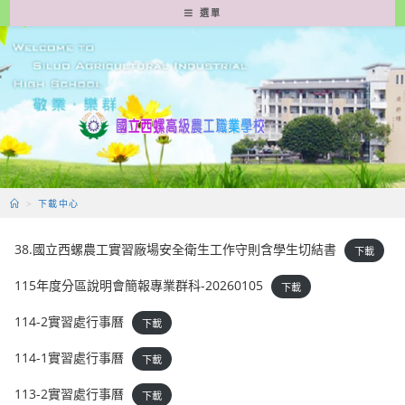
跳
選單
轉
至
主
要
內
容
>
下載中心
38.國立西螺農工實習廠場安全衛生工作守則含學生切結書
下載
115年度分區說明會簡報專業群科-20260105
下載
114-2實習處行事曆
下載
114-1實習處行事曆
下載
113-2實習處行事曆
下載