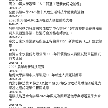
國立中興大學辦理「人工智慧工程素養認證輔導」
2026-03-20
全國高級中學2026第十八屆生活科技學藝競賽活動
2026-03-19
2026第38屆AERC亞洲機器人運動競技大賽
2026-03-18
勞動部勞動力發展署技能檢定中心辦理115年度技能競賽儲備裁
判人員甄選作業，歡迎符合資格老師參加。
2026-03-17
臺北自來水事業處及所屬工程總隊115年新進職員（工）甄試簡
章
2026-03-16
台灣自來水股份有限公司 115 年評價職位人員甄試簡章暨甄試
招考訊息
2026-03-16
2026 農業創新科技競賽
2026-03-13
銘傳大學辦理中央印製廠115年新進人員甄試簡章
2026-03-03
職業訓練法第31條之1及第31條之2規定辦理技能職類測驗能力
認證之經認證單位相關訊息
2026-03-02
電腦技能基金會辦理2026年觀光及國際禮儀專業認證夏季大會
考
2026-03-02