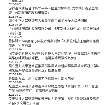
析技術班」
2026-06-02
促進產學連結合作育才平臺－國立虎尾科技 大學執行辦公室辦
理「AI精釀啤酒教師研習營」
2026-06-02
國立中正大學辦理無人機產業應用專業操作人員培訓班
2026-05-29
「台灣國際造船股份有限公司115年新進人員甄試」簡章暨甄試
招考訊息
2026-05-29
雲林縣115年度身心障礙者職業訓練「AI數位科技運用與雷雕實
務班」招生簡章
2026-05-29
國立高雄科技大學與朝陽科技大學共同辦理「多旋翼無人機操作
與維修師資培訓課程」，邀請教師踴躍報名參加
2026-05-29
國立臺北大學進修暨推廣部推廣教育組辦理推廣教育課程「第6
期永續淨零管理師證照班」招生簡章
2026-05-29
勞動部修正「少年就業力準備計畫」部分規定
2026-05-29
社團法人臺灣半導體產學研發聯盟辦理「青研小聚EP13｜智匯
百業 AI無所不在」短講暨座談活動
2026-05-27
亞東科技大學辦理勞動部勞動力發展署115年「職能發展及應用
研習-學校場次」研習