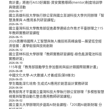
育計畫」將進行AIS3好厲駭-資安實務導師(mentor)制度培訓學
員徵選活動
2026-06-17
國立高雄科技大學執行辦公室與國立澎湖科技大學共同辦理「智
慧漁業與 AI應用系列研習課程」
2026-06-15
國立臺灣科技大學教育部促進產學連結合作育才平臺辦理之115
年教師實務研習課程
2026-06-15
2026奧賽特國際人工智慧與無人機技術高峰論壇—展望低空經
濟發展：產學銜接與技術創新
2026-06-12
國立雲林科技大學辦理「教師實務研習課程-綠色能源電池科技
實務研習」
2026-06-10
115年度「教育部鼓勵學生參加藝術與設計類國際競賽計畫」
2026-06-08
中國文化大學-AI大數據人才養成班(第8梯次)
2026-06-05
學生職能深化培育-生成式AI應用於創意設計實務研習
2026-06-04
教育部育才平臺國立臺灣科技大學執行辦公室辦理「多模態智慧
視覺與智慧自動化整合應用教師研習課程」
2026-06-02
國立臺北大學辦理同步遠距AI財金課程–「205期AI創新財報 分