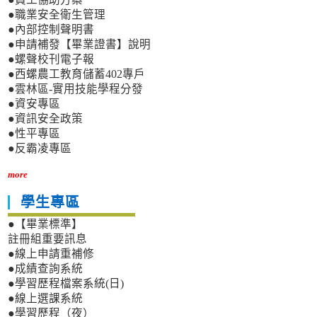
●職業安全衛生管理
●內部控制聲明書
●申請補發【畢業證書】說明
●螺聲校刊電子報
●西螺農工教育儲蓄402專戶
●雲林區-實用技能學程分發
●資安專區
●資訊安全政策
●性平專區
●反霸凌專區
more
學生專區
●【畢業標準】
註冊組重要訊息
●線上申請重補修
●成績查詢系統
●學習歷程檔案系統(日)
●線上選課系統
●學習歷程（夜）