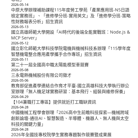
2026-05-14
中原大學辦理補助課程115年度勞工學苑「產業應用班-N5日語
檢定實務班」、「進修學分班-實用英文」及「進修學分班-策略
性財務報表分析」招生資訊
2026-05-13
國立高雄師範大學開設「AI時代的後端全能實戰班：Node.js &
MCP Server」
2026-05-12
國立彰化師範大學科技學院電機與機械科技系辦理「115學年度
智慧機電整合應用產學攜手合作專班」招生資訊
2026-05-11
第二十一屆全國高中職太陽能模型車競賽
2026-05-08
三永電熱機械股份有限公司徵才
2026-05-06
教育部促進產學連結合作育才平臺-國立高雄科技大學執行辦公
室辦理「無人機足球實務研習：基本飛行、組裝與維修保養」
2026-04-29
【104兼職打工專區】提供就近打工職缺資訊
2026-04-28
中國機械工程學會辦理「2026高中生前瞻科技探索—機械跨域
創新論壇-通往AI、智慧製造、半導體、機器人、無人機與太空
科技的關鍵力量」
2026-04-28
2026年全國技專校院學生實務專題製作競賽暨成果展