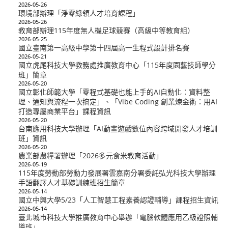
2026-05-26
環境部辦理「淨零綠領人才培育課程」
2026-05-26
教育部辦理115年度無人機足球競賽（高級中等教育組）
2026-05-25
國立臺南第一高級中學第十四屆高一生程式設計排名賽
2026-05-21
國立虎尾科技大學教務處推廣教育中心「115年度園藝技師學分
班」簡章
2026-05-20
國立彰化師範大學「零程式基礎也能上手的AI自動化：資料整
理、通知與流程一次搞定」、「Vibe Coding 創業煉金術：用AI
打造專屬商業平台」課程資訊
2026-05-20
台南應用科技大學辦理「AI動畫遊戲數位內容跨域開發人才培訓
班」資訊
2026-05-20
農業部農糧署辦理「2026多元食米教育活動」
2026-05-19
115年度勞動部勞動力發展署雲嘉南分署委託弘光科技大學辦理
手語翻譯人才基礎訓練班招生簡章
2026-05-14
國立中興大學5/23「人工智慧工程素養認證輔導」課程招生資訊
2026-05-14
臺北城市科技大學推廣教育中心舉辦「電腦軟體應用乙級證照輔
導班」