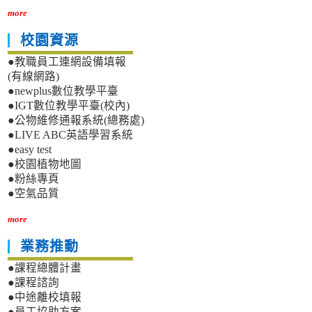
more
校園資源
●教職員工連網設備填報
(有線網路)
●newplus數位教學平臺
●IGT數位教學平臺(校內)
●公物維修通報系統(總務處)
●LIVE ABC英語學習系統
●easy test
●校園植物地圖
●粉絲專頁
●空氣品質
more
業務推動
●課程總體計畫
●課程諮詢
●中途離校填報
●員工協助方案