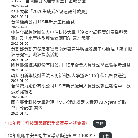
2026「台灣機器人產學聯盟」區域會議
2026-02-24
亞洲大學「2026生成式AI創意設計競賽」
2026-02-11
台灣糖業公司115年新進工員甄試
2026-02-10
中信金學校財團法人中信科技大學『冷凍空調銅管創意造型競
賽』及『水管造型與電線應用創 意』競賽
2026-02-06
勞動部勞動力發展署雲嘉南分署青年職涯發展中心辦理「親子職
涯研究室」職涯探索活動
2026-01-28
國營臺灣鐵路股份有限公司115年從業人員甄試簡章暨招考訊息
2026-01-26
轉知明新學校財團法人明新科技大學辦理115年傑出校友遴選
2026-01-19
台灣電力股份有限公司115年新進僱用人員甄試刻正報名中，歡
迎踴躍報名
2026-01-19
國立臺北科技大學辦理「MCP賦能機器人實現 AI Agent 新時
代」教師研 習營
2026-01-15
110年農工科技藝競賽選手暨家長座談會資料
下載
110年度職業安全衛生宣導活動通知單-1100915
下載