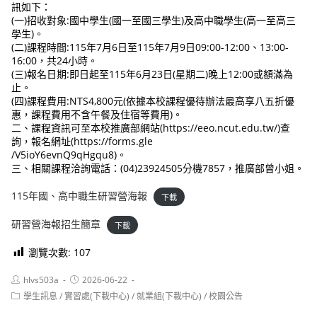
訊如下：
(一)招收對象:國中學生(國一至國三學生)及高中職學生(高一至高三
學生)。
(二)課程時間:115年7月6日至115年7月9日09:00-12:00、13:00-
16:00，共24小時。
(三)報名日期:即日起至115年6月23日(星期二)晚上12:00或額滿為
止。
(四)課程費用:NTS4,800元(依據本校課程優待辦法最高享八五折優
惠，課程費用不含午餐及住宿等費用)。
二、課程資訊可至本校推廣部網站(https://eeo.ncut.edu.tw/)查
詢，報名網址(https://forms.gle
/V5ioY6evnQ9qHgqu8)。
三、相關課程洽詢電話：(04)23924505分機7857，推廣部曾小姐。
115年國、高中職生研習營海報
下載
研習營海報招生簡章
下載
瀏覽次數:
107
Post
Post
hlvs503a
2026-06-22
author:
published:
Post
學生訊息
/
實習處(下載中心)
/
就業組(下載中心)
/
校園公告
category: