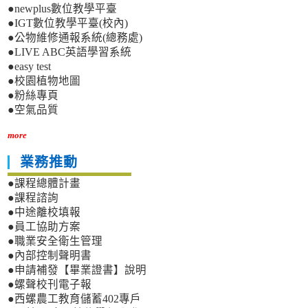
●newplus數位教學平臺
●IGT數位教學平臺(校內)
●公物維修通報系統(總務處)
●LIVE ABC英語學習系統
●easy test
●校園植物地圖
●粉絲專頁
●空氣品質
more
業務推動
●課程總體計畫
●課程諮詢
●中途離校填報
●員工協助方案
●職業安全衛生管理
●內部控制聲明書
●申請補發【畢業證書】說明
●螺聲校刊電子報
●西螺農工教育儲蓄402專戶