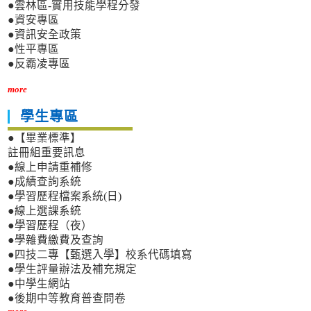
●雲林區-實用技能學程分發
●資安專區
●資訊安全政策
●性平專區
●反霸凌專區
more
學生專區
●【畢業標準】
註冊組重要訊息
●線上申請重補修
●成績查詢系統
●學習歷程檔案系統(日)
●線上選課系統
●學習歷程（夜）
●學雜費繳費及查詢
●四技二專【甄選入學】校系代碼填寫
●學生評量辦法及補充規定
●中學生網站
●後期中等教育普查問卷