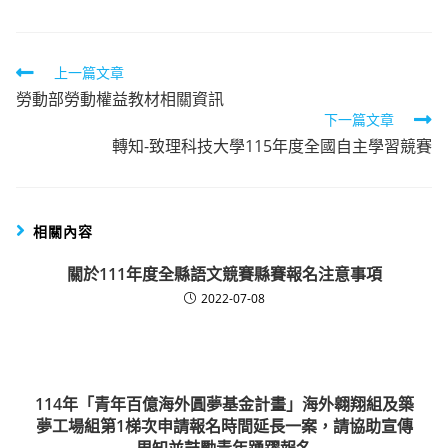
Read
上一篇文章
勞動部勞動權益教材相關資訊
more
下一篇文章
articles
轉知-致理科技大學115年度全國自主學習競賽
相關內容
關於111年度全縣語文競賽縣賽報名注意事項
2022-07-08
114年「青年百億海外圓夢基金計畫」海外翱翔組及築
夢工場組第1梯次申請報名時間延長一案，請協助宣傳