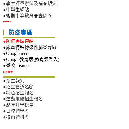
●學生評量辦法及補充規定
●中學生網站
●後期中等教育普查問卷
more
防疫專區
●防疫專區連結
●嚴重特殊傳染性肺炎專區
●Google meet
●Google教育版(教育雲登入)
●微軟 Teams
新生專區
more
●新生報到
●招生管道名額
●特色招生報名
●運動績優招生報名
●歷年升學榜單
●日校轉學考
●校內轉科考