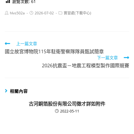
瀏覽次數:
61
Post
Post
Post
hlvs502a
2026-07-02
實習處(下載中心)
author:
published:
category:
Read
上一篇文章
國立故宮博物院115年駐衛警察隊隊員甄試簡章
more
下一篇文章
articles
2026抗震盃－地震工程模型製作國際競賽
相關內容
古河銅箔股份有限公司徵才詳如附件
2022-05-11