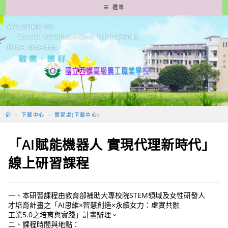
跳
選單
轉
至
主
要
內
容
>
下載中心
>
實習處(下載中心)
「AI賦能機器人 實現代理新時代」
線上研習課程
一、本研習課程由教育部補助大專校院STEM領域及女性研發人
才培育計畫之「AI思維×智慧創造×永續女力：虛實共融
工業5.0之培育與實踐」計畫辦理。
二、課程時間與地點：