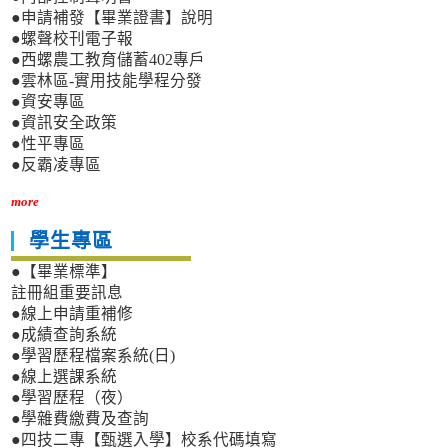
●申請補發【畢業證書】說明
●螺聲校刊電子報
●西螺農工教育儲蓄402專戶
●雲林區-實用技能學程分發
●資安專區
●資訊安全政策
●性平專區
●反霸凌專區
more
學生專區
●【畢業標準】
註冊組重要訊息
●線上申請重補修
●成績查詢系統
●學習歷程檔案系統(日)
●線上選課系統
●學習歷程（夜）
●學雜費繳費及查詢
●四技二專【甄選入學】校系代碼填寫