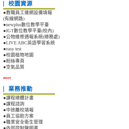
校園資源
●教職員工連網設備填報
(有線網路)
●newplus數位教學平臺
●IGT數位教學平臺(校內)
●公物維修通報系統(總務處)
●LIVE ABC英語學習系統
●easy test
●校園植物地圖
●粉絲專頁
●空氣品質
more
業務推動
●課程總體計畫
●課程諮詢
●中途離校填報
●員工協助方案
●職業安全衛生管理
●內部控制聲明書