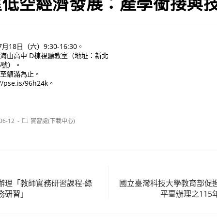
望低空經濟發展：產學銜接與
月18日（六）9:30-16:30。
市海山高中 D棟視聽教室（地址：新北
5號）。
起至額滿為止。
pse.is/96h24k。
Post
06-12
實習處(下載中心)
:
category:
辦理「教師實務研習課程-綠
國立臺灣科技大學教育部促
務研習」
平臺辦理之11