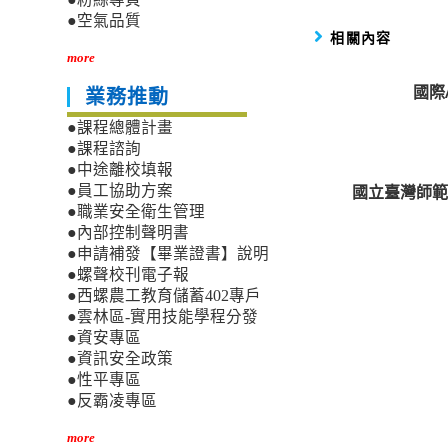
●空氣品質
相關內容
more
國際
業務推動
●課程總體計畫
●課程諮詢
●中途離校填報
國立臺灣師範
●員工協助方案
●職業安全衛生管理
●內部控制聲明書
●申請補發【畢業證書】說明
●螺聲校刊電子報
●西螺農工教育儲蓄402專戶
●雲林區-實用技能學程分發
●資安專區
●資訊安全政策
●性平專區
●反霸凌專區
more