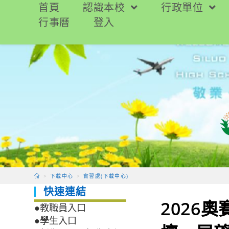
跳
首頁
認識本校
行政單位
轉
行事曆
登入
至
主
要
內
容
>
下載中心
>
實習處(下載中心)
快速連結
2026
●教職員入口
●學生入口