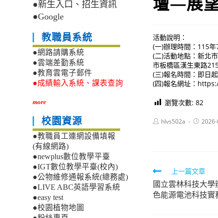
壇—展
●新生入口、招生資訊
●Google
教職員系統
活動說明：
(一)辦理時間：115年7
●網路請購系統
(二)活動地點：新北
●雲端差勤系統
市板橋區漢生東路21
●教育雲電子郵件
(三)報名時間：即日
(四)報名網址：https://
●成績輸入系統、課表查詢
瀏覽次數:
82
more
校園資源
Post
Post
hlvs502a
2026-
author:
published
●教職員工連網設備填報
(有線網路)
●newplus數位教學平臺
●IGT數位教學平臺(校內)
Read
上一篇文章
●公物維修通報系統(總務處)
國立雲林科技大學
more
●LIVE ABC英語學習系統
色能源電池科技實
articles
●easy test
●校園植物地圖
●粉絲專頁