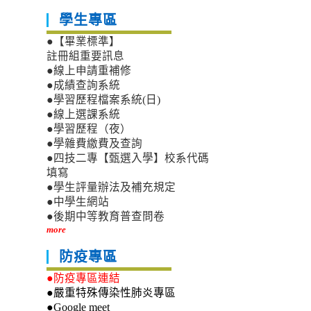
學生專區
●【畢業標準】
註冊組重要訊息
●線上申請重補修
●成績查詢系統
●學習歷程檔案系統(日)
●線上選課系統
●學習歷程（夜）
●學雜費繳費及查詢
●四技二專【甄選入學】校系代碼
填寫
●學生評量辦法及補充規定
●中學生網站
●後期中等教育普查問卷
more
防疫專區
●防疫專區連結
●嚴重特殊傳染性肺炎專區
●Google meet