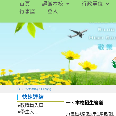
跳
首頁
認識本校
行政單位
轉
行事曆
登入
至
主
要
內
容
>
新生專區(入口頁面)
快速連結
一、本校招生管道
●教職員入口
●學生入口
(1) 運動成績優良學生單獨招生