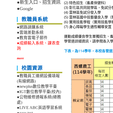
●新生入口、招生資訊
(2) 特色招生（畜產保健科）
(3) 彰化區共同就學區，免試分
●Google
(4) 雲林區免試分發入學
(5) 雲林區國中技藝優良入學
教職員系統
(6) 實用技能學程（實用技
(7) 身心障礙學生適性輔導
●網路請購系統
●雲端差勤系統
運動成績優良學生單獨招生、
●教育雲電子郵件
學管道詳細資訊，請參閱各入
●成績輸入系統、課表查
詢
下表，為114學年，本校各管
more
校園資源
●教職員工連網設備填報
(有線網路)
●newplus數位教學平臺
●IGT數位教學平臺(校內)
●公物維修通報系統(總務
處)
●LIVE ABC英語學習系統
●easy test