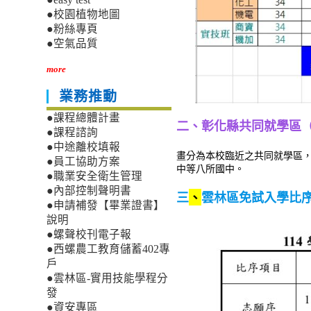
●校園植物地圖
●粉絲專頁
●空氣品質
more
業務推動
●課程總體計畫
二、彰化縣共同就學區
●課程諮詢
●中途離校填報
畫分為本校臨近之共同就學區
●員工協助方案
中等八所國中。
●職業安全衛生管理
●內部控制聲明書
三
、
雲林區免試入學比
●申請補發【畢業證書】
說明
●螺聲校刊電子報
●西螺農工教育儲蓄402專
戶
●雲林區-實用技能學程分
發
●資安專區