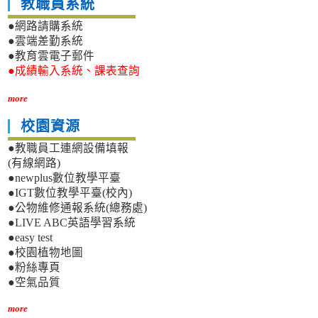
教職員系統
●網路請購系統
●雲端差勤系統
●教育雲電子郵件
●成績輸入系統、課表查詢
more
校園資源
●教職員工連網設備填報
(有線網路)
●newplus數位教學平臺
●IGT數位教學平臺(校內)
●公物維修通報系統(總務處)
●LIVE ABC英語學習系統
●easy test
●校園植物地圖
●粉絲專頁
●空氣品質
more