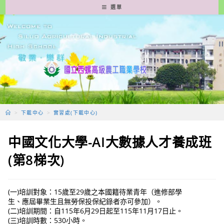
跳
選單
轉
至
主
要
內
容
>
下載中心
>
實習處(下載中心)
中國文化大學-AI大數據人才養成班
(第8梯次)
(一)培訓對象：15歲至29歲之本國籍待業青年（進修部學
生、應屆畢業生且無勞保投保紀錄者亦可參加）。
(二)培訓期間：自115年6月29日起至115年11月17日止。
(三)培訓時數：530小時。