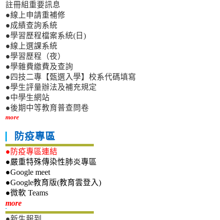
註冊組重要訊息
●線上申請重補修
●成績查詢系統
●學習歷程檔案系統(日)
●線上選課系統
●學習歷程（夜）
●學雜費繳費及查詢
●四技二專【甄選入學】校系代碼填寫
●學生評量辦法及補充規定
●中學生網站
●後期中等教育普查問卷
more
防疫專區
●防疫專區連結
●嚴重特殊傳染性肺炎專區
●Google meet
●Google教育版(教育雲登入)
●微軟 Teams
新生專區
more
●新生報到