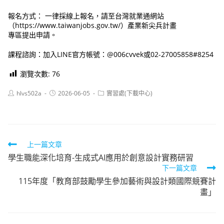
報名方式： 一律採線上報名，請至台灣就業通網站
（https://www.taiwanjobs.gov.tw/）產業新尖兵計畫
專區提出申請。
課程諮詢：加入LINE官方帳號：@006cvvek或02-27005858#8254
瀏覽次數:
76
Post
Post
Post
hlvs502a
2026-06-05
實習處(下載中心)
author:
published:
category:
Read
上一篇文章
學生職能深化培育-生成式AI應用於創意設計實務研習
more
下一篇文章
articles
115年度「教育部鼓勵學生參加藝術與設計類國際競賽計
畫」