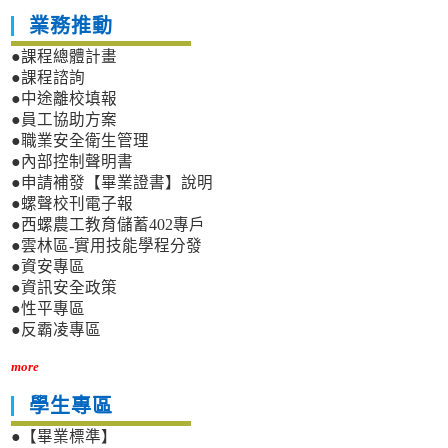
業務推動
●課程總體計畫
●課程諮詢
●中途離校填報
●員工協助方案
●職業安全衛生管理
●內部控制聲明書
●申請補發【畢業證書】說明
●螺聲校刊電子報
●西螺農工教育儲蓄402專戶
●雲林區-實用技能學程分發
●資安專區
●資訊安全政策
●性平專區
●反霸凌專區
more
學生專區
●【畢業標準】