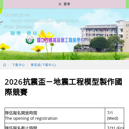
跳
選單
轉
至
主
要
內
容
>
下載中心
>
實習處(下載中心)
2026抗震盃－地震工程模型製作國
際競賽
隊伍報名開放時間
7/1
The opening of registration
(Wed)
隊伍報名截止時間
7/31 (Fri)