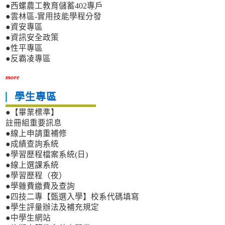
●西螺農工教育儲蓄402專戶
●雲林區-實用技能學程分發
●資安專區
●資訊安全政策
●性平專區
●反霸凌專區
more
學生專區
●【畢業標準】
註冊組重要訊息
●線上申請重補修
●成績查詢系統
●學習歷程檔案系統(日)
●線上選課系統
●學習歷程（夜）
●學雜費繳費及查詢
●四技二專【甄選入學】校系代碼填寫
●學生評量辦法及補充規定
●中學生網站