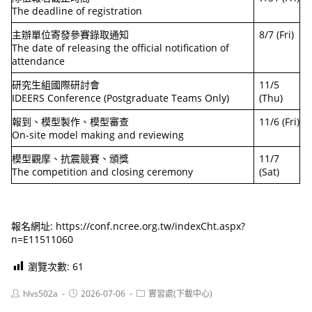
The deadline of registration
主辦單位寄發參賽錄取通知
8/7 (Fri)
The date of releasing the official notification of
attendance
研究生組國際研討會
11/5
IDEERS Conference (Postgraduate Teams Only)
(Thu)
報到、模型製作、模型審查
11/6 (Fri)
On-site model making and reviewing
模型觀摩、抗震競賽、頒獎
11/7
The competition and closing ceremony
(Sat)
報名網址: https://conf.ncree.org.tw/indexCht.aspx?
n=E11511060
瀏覽次數:
61
Post
Post
Post
hlvs502a
2026-07-06
實習處(下載中心)
author:
published:
category: