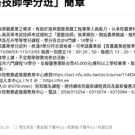
藝技師學分班」簡章
與景觀產業之需求，有助於提昇園藝景觀工程專業人員能力。以本校農業
人員高等考試技師考試規則之「園藝技師」執業類別，開設農業概論、植
學及花卉學等學分課程，學分班合計6門課、18學分。
部農業學分認列，修滿9學分符合資格者，可申請農業部【青農農業經營
08/03~115/12/05 每週一到週五18：30~20：50、每週六 13：20 ~ 
教學上課，不定期舉辦實地參訪活動。
共六門課程18學分，全報優惠價新台幣45,000元(專科以上學校畢業，
)。
推廣教育中心網頁https://iact.nfu.edu.tw/cec/course/114E0
心L I N E @ ：https://lin.ee
自行輸入ID @670cvvws）告知報名課程，將持續收到最新課程資訊及最新優惠
務處推廣教育中心，電話：(05)6315254、6315074、6315084、63
Post
05-20
學生訊息
/
實習處(下載中心)
/
就業組(下載中心)
/
校園公告
:
category: