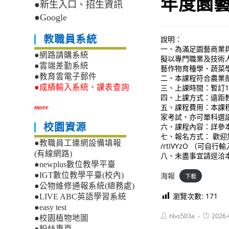
年度園
●新生入口、招生資訊
●Google
教職員系統
說明：
一、為滿足園藝商業
●網路請購系統
擬以專門職業及技術
●雲端差勤系統
藝作物育種學、蔬菜
●教育雲電子郵件
二、本課程符合農業
三、上課時間：暫訂115/
●成績輸入系統、課表查詢
四、上課方式：遠距
五、課程費用：本課程
more
家考試，亦可單科選讀
六、課程內容：詳參本校教務處
校園資源
七、報名方式： 歡迎加入本中
●教職員工連網設備填報
/rtIVYzO （可
(有線網路)
八、未盡事宜請逕洽本校教
●newplus數位教學平臺
海報
●IGT數位教學平臺(校內)
下載
●公物維修通報系統(總務處)
瀏覽次數:
171
●LIVE ABC英語學習系統
●easy test
Post
Post
hlvs503a
2026-
●校園植物地圖
author:
published
●粉絲專頁