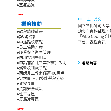
●空氣品質
more
Read
上一篇文章
業務推動
國立彰化師範大學
more
動化：資料整理、
●課程總體計畫
articles
「Vibe Codin
●課程諮詢
平台」課程資訊
●中途離校填報
●員工協助方案
●職業安全衛生管理
●內部控制聲明書
相關內容
●申請補發【畢業證書】說明
●螺聲校刊電子報
●西螺農工教育儲蓄402專戶
●雲林區-實用技能學程分發
●資安專區
●資訊安全政策
●性平專區
●反霸凌專區
more