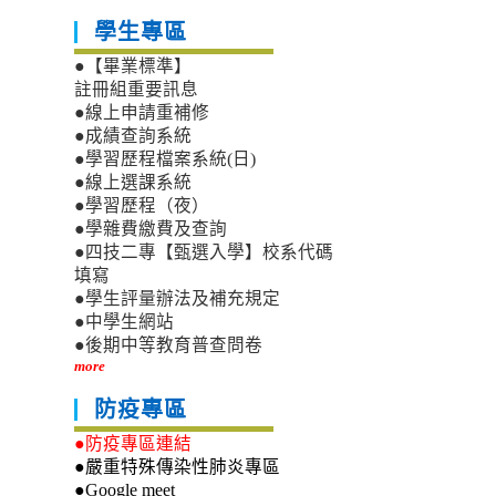
學生專區
●【畢業標準】
註冊組重要訊息
●線上申請重補修
●成績查詢系統
●學習歷程檔案系統(日)
●線上選課系統
●學習歷程（夜）
●學雜費繳費及查詢
●四技二專【甄選入學】校系代碼
填寫
●學生評量辦法及補充規定
●中學生網站
●後期中等教育普查問卷
more
防疫專區
●防疫專區連結
●嚴重特殊傳染性肺炎專區
●Google meet