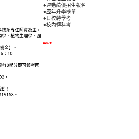
●運動績優招生報名
●歷年升學榜單
●日校轉學考
●校內轉科考
科技系專任師資為主，
物學、植物生理學、園
more
準備金】。
16：10。
取得18學分即可報考國
02。
活動！
15168。