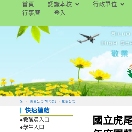
跳
首頁
認識本校
行政單位
轉
行事曆
登入
至
主
要
內
容
>
-首頁公告(勿勾選)
>
校園公告
快速連結
國立虎尾
●教職員入口
●學生入口