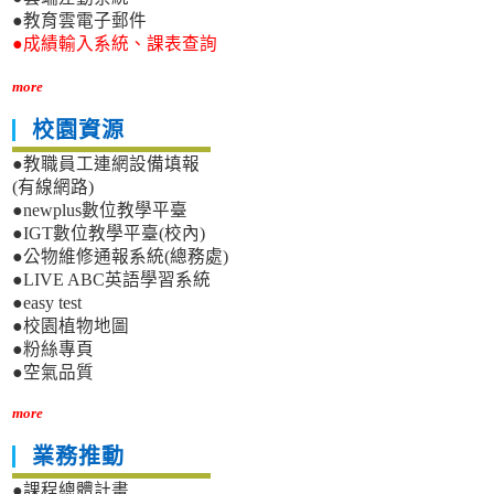
●教育雲電子郵件
●成績輸入系統、課表查詢
more
校園資源
●教職員工連網設備填報
(有線網路)
●newplus數位教學平臺
●IGT數位教學平臺(校內)
●公物維修通報系統(總務處)
●LIVE ABC英語學習系統
●easy test
●校園植物地圖
●粉絲專頁
●空氣品質
more
業務推動
●課程總體計畫