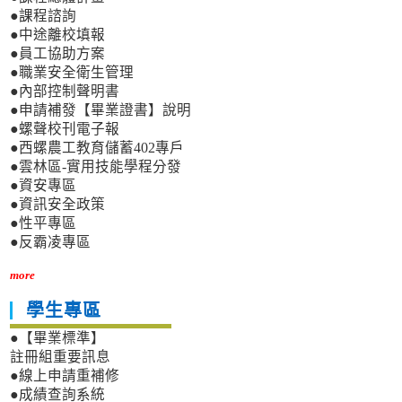
●課程諮詢
●中途離校填報
●員工協助方案
●職業安全衛生管理
●內部控制聲明書
●申請補發【畢業證書】說明
●螺聲校刊電子報
●西螺農工教育儲蓄402專戶
●雲林區-實用技能學程分發
●資安專區
●資訊安全政策
●性平專區
●反霸凌專區
more
學生專區
●【畢業標準】
註冊組重要訊息
●線上申請重補修
●成績查詢系統