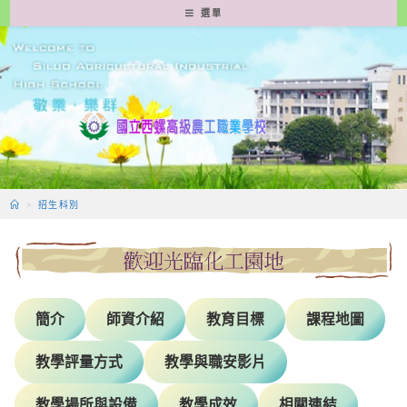
跳
選單
轉
至
主
要
內
容
>
招生科別
簡介
師資介紹
教育目標
課程地圖
教學評量方式
教學與職安影片
教學場所與設備
教學成效
相關連結