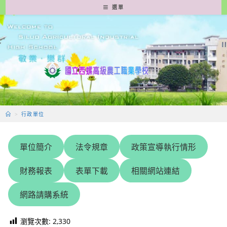
跳
選單
轉
至
主
要
內
容
>
行政單位
單位簡介
法令規章
政策宣導執行情形
財務報表
表單下載
相關網站連結
網路請購系統
瀏覽次數:
2,330