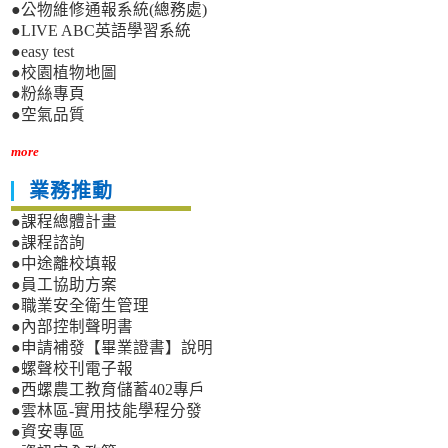
●公物維修通報系統(總務處)
●LIVE ABC英語學習系統
●easy test
●校園植物地圖
●粉絲專頁
●空氣品質
more
業務推動
●課程總體計畫
●課程諮詢
●中途離校填報
●員工協助方案
●職業安全衛生管理
●內部控制聲明書
●申請補發【畢業證書】說明
●螺聲校刊電子報
●西螺農工教育儲蓄402專戶
●雲林區-實用技能學程分發
●資安專區