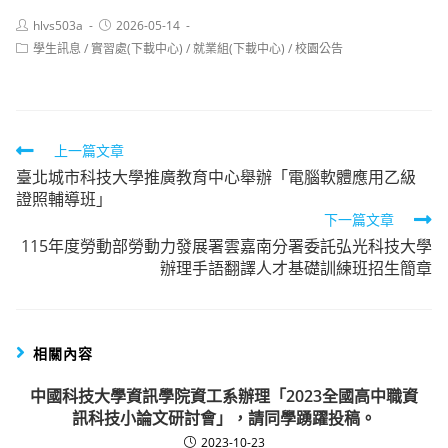
Post
Post
hlvs503a
2026-05-14
author:
published:
Post
學生訊息
/
實習處(下載中心)
/
就業組(下載中心)
/
校園公告
category:
Read
上一篇文章
臺北城市科技大學推廣教育中心舉辦「電腦軟體應用乙級
more
證照輔導班」
articles
下一篇文章
115年度勞動部勞動力發展署雲嘉南分署委託弘光科技大學
辦理手語翻譯人才基礎訓練班招生簡章
相關內容
中國科技大學資訊學院資工系辦理「2023全國高中職資
訊科技小論文研討會」，請同學踴躍投稿。
2023-10-23