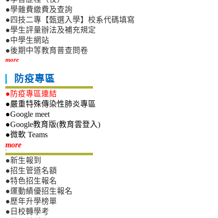
●學雜費繳費及查詢
●四技二專【甄選入學】校系代碼填寫
●學生評量辦法及補充規定
●中學生網站
●後期中等教育普查問卷
more
防疫專區
●防疫專區連結
●嚴重特殊傳染性肺炎專區
●Google meet
●Google教育版(教育雲登入)
●微軟 Teams
新生專區
more
●新生報到
●招生管道名額
●特色招生報名
●運動績優招生報名
●歷年升學榜單
●日校轉學考