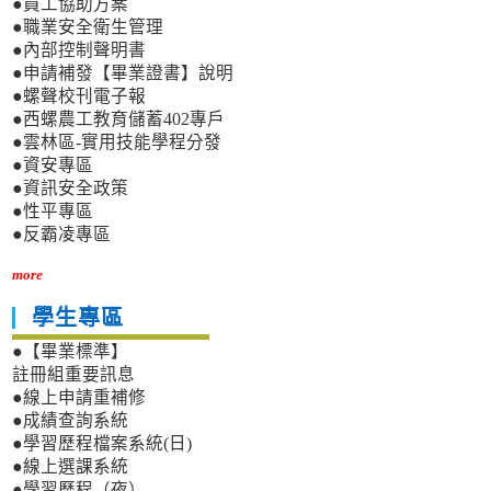
●員工協助方案
●職業安全衛生管理
●內部控制聲明書
●申請補發【畢業證書】說明
●螺聲校刊電子報
●西螺農工教育儲蓄402專戶
●雲林區-實用技能學程分發
●資安專區
●資訊安全政策
●性平專區
●反霸凌專區
more
學生專區
●【畢業標準】
註冊組重要訊息
●線上申請重補修
●成績查詢系統
●學習歷程檔案系統(日)
●線上選課系統
●學習歷程（夜）