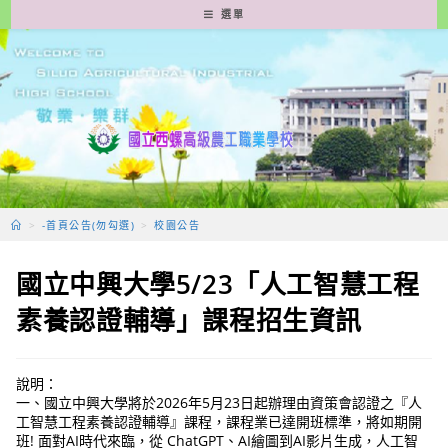
跳
選單
轉
至
主
要
內
容
>
-首頁公告(勿勾選)
>
校園公告
國立中興大學5/23「人工智慧工程
素養認證輔導」課程招生資訊
說明：
一、國立中興大學將於2026年5月23日起辦理由資策會認證之『人
工智慧工程素養認證輔導』課程，課程業已達開班標準，將如期開
班! 面對AI時代來臨，從 ChatGPT、AI繪圖到AI影片生成，人工智