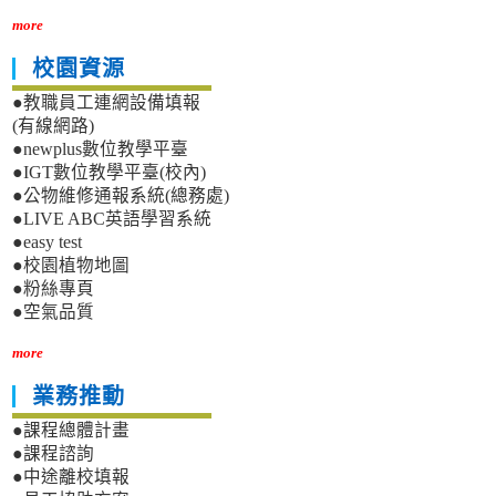
more
校園資源
●教職員工連網設備填報
(有線網路)
●newplus數位教學平臺
●IGT數位教學平臺(校內)
●公物維修通報系統(總務處)
●LIVE ABC英語學習系統
●easy test
●校園植物地圖
●粉絲專頁
●空氣品質
more
業務推動
●課程總體計畫
●課程諮詢
●中途離校填報