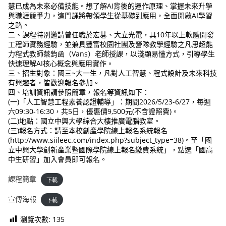
慧已成為未來必備技能。想了解AI背後的運作原理、掌握未來升學
與職涯競爭力，這門課將帶領學生從基礎到應用，全面開啟AI學習
之路。
二、課程特別邀請曾任職於宏碁、大立光電，具10年以上軟體開發
工程師實務經驗，並兼具豐富校園社團及營隊教學經驗之凡思超能
力程式教師蔡鈞函（Vans）老師授課，以淺顯易懂方式，引導學生
快速理解AI核心概念與應用實作。
三、招生對象：國三~大一生，凡對人工智慧、程式設計及未來科技
有興趣者，皆歡迎報名參加。
四、培訓資訊請參照簡章，報名等資訊如下：
(一)「人工智慧工程素養認證輔導」：期間2026/5/23-6/27，每週
六09:30-16:30，共5日，優惠價9,500元(不含證照費)。
(二)地點：國立中興大學綜合大樓推廣電腦教室。
(三)報名方式：請至本校創產學院線上報名系統報名
(http://www.siileec.com/index.php?subject_type=38)。至「國
立中興大學創新產業暨國際學院線上報名繳費系統」，點選「國高
中生研習」加入會員即可報名。
課程簡章
下載
宣傳海報
下載
瀏覽次數:
135