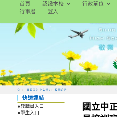
跳
首頁
認識本校
行政單位
轉
行事曆
登入
至
主
要
內
容
>
-首頁公告(勿勾選)
>
校園公告
快速連結
國立中
●教職員入口
●學生入口