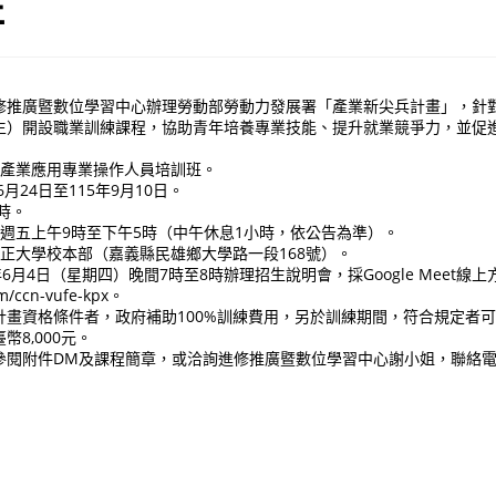
班
修推廣暨數位學習中心辦理勞動部勞動力發展署「產業新尖兵計畫」，針對
生）開設職業訓練課程，協助青年培養專業技能、提升就業競爭力，並促
機產業應用專業操作人員培訓班。
6月24日至115年9月10日。
小時。
至週五上午9時至下午5時（中午休息1小時，依公告為準）。
中正大學校本部（嘉義縣民雄鄉大學路一段168號）。
6月4日（星期四）晚間7時至8時辦理招生說明會，採Google Meet線
m/ccn-vufe-kpx。
計畫資格條件者，政府補助100%訓練費用，另於訓練期間，符合規定者
8,000元。
閱附件DM及課程簡章，或洽詢進修推廣暨數位學習中心謝小姐，聯絡電話：0