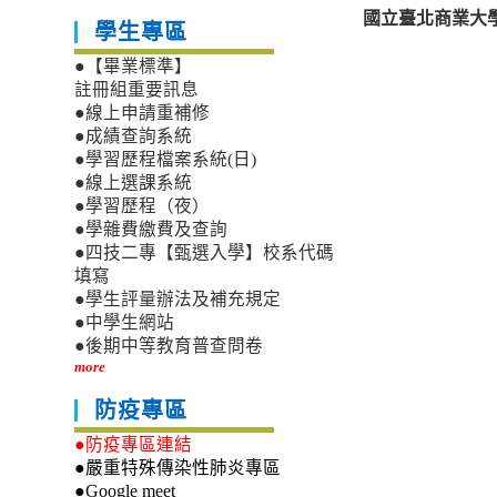
國立臺北商業大學
學生專區
●【畢業標準】
註冊組重要訊息
●線上申請重補修
●成績查詢系統
●學習歷程檔案系統(日)
●線上選課系統
●學習歷程（夜）
●學雜費繳費及查詢
●四技二專【甄選入學】校系代碼
填寫
●學生評量辦法及補充規定
●中學生網站
●後期中等教育普查問卷
more
防疫專區
●防疫專區連結
●嚴重特殊傳染性肺炎專區
●Google meet