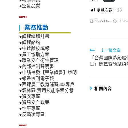
●空氣品質
瀏覽次數:
125
more
Post
Post
hlvs503a
2026-
author:
published
業務推動
●課程總體計畫
●課程諮詢
●中途離校填報
Read
上一篇文章
●員工協助方案
「台灣國際造船股
more
●職業安全衛生管理
試」簡章暨甄試招
articles
●內部控制聲明書
●申請補發【畢業證書】說明
●螺聲校刊電子報
●西螺農工教育儲蓄402專戶
相關內容
●雲林區-實用技能學程分發
●資安專區
●資訊安全政策
●性平專區
●反霸凌專區
more