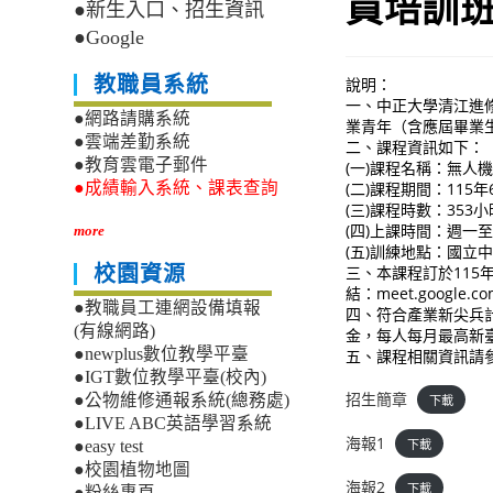
員培訓
●新生入口、招生資訊
●Google
教職員系統
說明：
一、中正大學清江進
●網路請購系統
業青年（含應屆畢業
●雲端差勤系統
二、課程資訊如下：
●教育雲電子郵件
(一)課程名稱：無人
(二)課程期間：115年
●成績輸入系統、課表查詢
(三)課程時數：353
(四)上課時間：週一
more
(五)訓練地點：國立
三、本課程訂於115年
校園資源
結：meet.google.co
●教職員工連網設備填報
四、符合產業新尖兵
(有線網路)
金，每人每月最高新臺幣
●newplus數位教學平臺
五、課程相關資訊請參
●IGT數位教學平臺(校內)
招生簡章
●公物維修通報系統(總務處)
下載
●LIVE ABC英語學習系統
海報1
下載
●easy test
●校園植物地圖
海報2
下載
●粉絲專頁