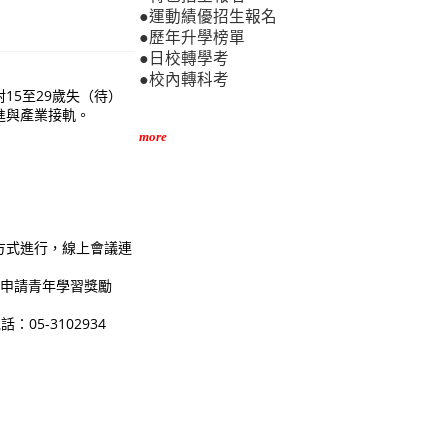
●運動績優招生報名
●歷年升學榜單
●日校轉學考
●校內轉科考
15至29歲失（待）
進與產業接軌。
more
上方式進行，線上會議連
可申請青年學習獎勵
5-3102934