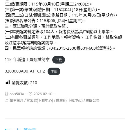
(二)繳費期限：115年03月10日(星期二)24:00止。
(三)第一試(筆試)測驗日期：115年04月18日(星期六)。
(四)第二試(口試/體能測試)測驗日期：115年06月06日(星期六)。
(五)錄取名單公告：115年06月24日(星期三)。
三、甄試職務分類、預計錄取名額：
(一)本次甄試暫定錄取104人，報考資格為高中(職)以上畢業。
(二)有關各甄試類別、工作地點、報考資格、 工作性質、錄取名額
及注意事項請詳閱甄試簡章。
四、民眾報考諮詢電話：(04)2315-2500轉601-603松盟科技。
115-年新進工員甄試簡章
下載
0200003A00_ATTCH2
下載
瀏覽次數:
210
Post
Post
hlvs503a
2026-02-10
author:
published:
Post
學生訊息
/
實習處(下載中心)
/
就業組(下載中心)
/
校園公告
category: