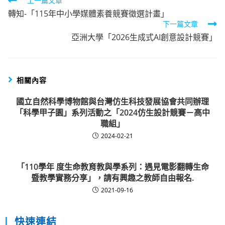
Read
上一篇文章
轉知-「115年中小學媒體素養競賽徵選計畫」
more
下一篇文章
articles
亞洲大學「2026生成式AI創意設計競賽」
相關內容
國立自然科學博物館與台灣仿生科技發展協會共同辦理
「科學甲子園」系列活動之「2024仿生設計競賽－高中
職組」
2024-02-21
「110學年 度生命教育教與學系列：遇見電影翻轉生命
暨教學實務分享」，請有興趣之教師自由報名.
2021-09-16
快速連結