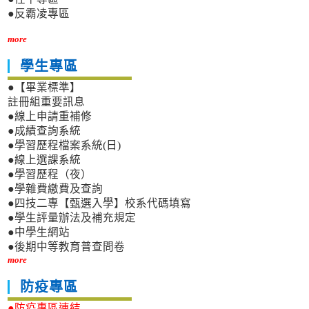
●反霸凌專區
more
學生專區
●【畢業標準】
註冊組重要訊息
●線上申請重補修
●成績查詢系統
●學習歷程檔案系統(日)
●線上選課系統
●學習歷程（夜）
●學雜費繳費及查詢
●四技二專【甄選入學】校系代碼填寫
●學生評量辦法及補充規定
●中學生網站
●後期中等教育普查問卷
more
防疫專區
●防疫專區連結