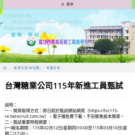
跳
選單
轉
至
主
要
內
容
>
-首頁公告(勿勾選)
>
校園公告
台灣糖業公司115年新進工員甄試
說明：
一、簡章取得方式：即日起於甄試網站網頁（https://tsc115-
re.twrecruit.com.tw），電子檔免費下載，不另販售紙本簡章。
二、甄試重要時程摘要：
(一)報名期間：115年02月12日(星期四)10:00至115年03月10日(星
期二)17:00。