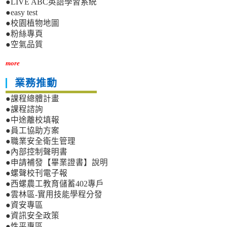
●LIVE ABC英語學習系統
●easy test
●校園植物地圖
●粉絲專頁
●空氣品質
more
業務推動
●課程總體計畫
●課程諮詢
●中途離校填報
●員工協助方案
●職業安全衛生管理
●內部控制聲明書
●申請補發【畢業證書】說明
●螺聲校刊電子報
●西螺農工教育儲蓄402專戶
●雲林區-實用技能學程分發
●資安專區
●資訊安全政策
●性平專區