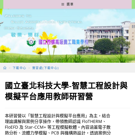
跳
選單
轉
至
主
要
內
容
>
下載中心
>
實習處(下載中心)
國立臺北科技大學-智慧工程設計與
模擬平台應用教師研習營
本研習營以「智慧工程設計與模擬平台應用」為主，結合
理論講解與案例分享操作，帶領教師認識 FloTHERM、
FloEFD 及 Star-CCM+ 等工程模擬軟體。內容涵蓋電子散
熱分析、流體力學模擬、PCB 與機構熱設計，透過案例分