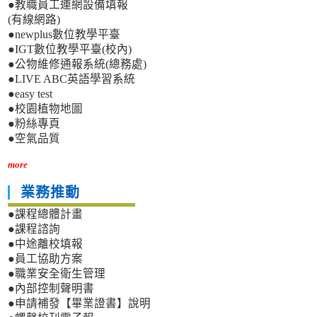
●教職員工連網設備填報
(有線網路)
●newplus數位教學平臺
●IGT數位教學平臺(校內)
●公物維修通報系統(總務處)
●LIVE ABC英語學習系統
●easy test
●校園植物地圖
●粉絲專頁
●空氣品質
more
業務推動
●課程總體計畫
●課程諮詢
●中途離校填報
●員工協助方案
●職業安全衛生管理
●內部控制聲明書
●申請補發【畢業證書】說明