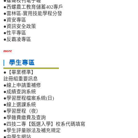
●螺聲校刊電子報
●西螺農工教育儲蓄402專戶
●雲林區-實用技能學程分發
●資安專區
●資訊安全政策
●性平專區
●反霸凌專區
more
學生專區
●【畢業標準】
註冊組重要訊息
●線上申請重補修
●成績查詢系統
●學習歷程檔案系統(日)
●線上選課系統
●學習歷程（夜）
●學雜費繳費及查詢
●四技二專【甄選入學】校系代碼填寫
●學生評量辦法及補充規定
●中學生網站