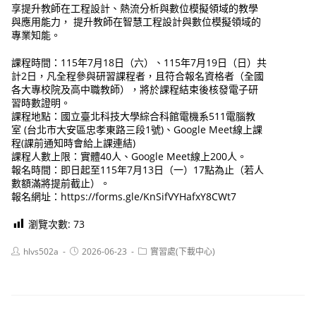
享提升教師在工程設計、熱流分析與數位模擬領域的教學
與應用能力， 提升教師在智慧工程設計與數位模擬領域的
專業知能。
課程時間：115年7月18日（六）、115年7月19日（日）共
計2日，凡全程參與研習課程者，且符合報名資格者（全國
各大專校院及高中職教師），將於課程結束後核發電子研
習時數證明。
課程地點：國立臺北科技大學綜合科館電機系511電腦教
室 (台北市大安區忠孝東路三段1號)、Google Meet線上課
程(課前通知時會給上課連結)
課程人數上限：實體40人、Google Meet線上200人。
報名時間：即日起至115年7月13日（一）17點為止（若人
數額滿將提前截止）。
報名網址：https://forms.gle/KnSifVYHafxY8CWt7
瀏覽次數:
73
Post
Post
Post
hlvs502a
2026-06-23
實習處(下載中心)
author:
published:
category: