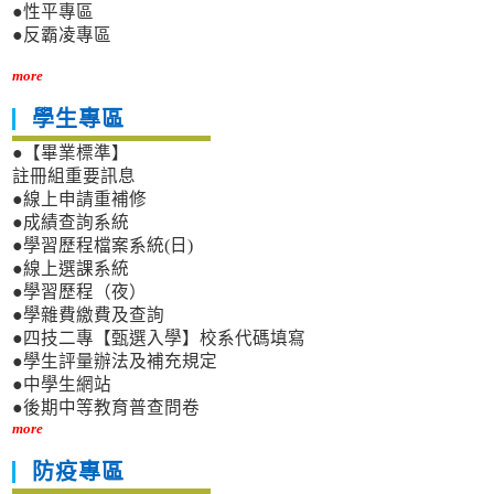
●性平專區
●反霸凌專區
more
學生專區
●【畢業標準】
註冊組重要訊息
●線上申請重補修
●成績查詢系統
●學習歷程檔案系統(日)
●線上選課系統
●學習歷程（夜）
●學雜費繳費及查詢
●四技二專【甄選入學】校系代碼填寫
●學生評量辦法及補充規定
●中學生網站
●後期中等教育普查問卷
more
防疫專區