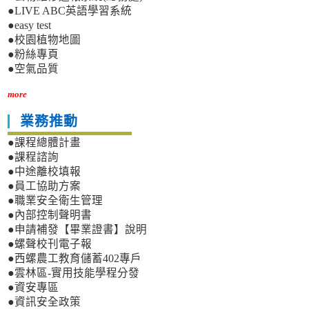
●LIVE ABC英語學習系統
●easy test
●校園植物地圖
●粉絲專頁
●空氣品質
more
業務推動
●課程總體計畫
●課程諮詢
●中途離校填報
●員工協助方案
●職業安全衛生管理
●內部控制聲明書
●申請補發【畢業證書】說明
●螺聲校刊電子報
●西螺農工教育儲蓄402專戶
●雲林區-實用技能學程分發
●資安專區
●資訊安全政策