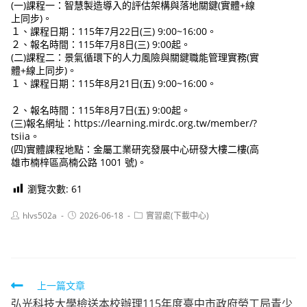
(一)課程一：智慧製造導入的評估架構與落地關鍵(實體+線
上同步)。
１、課程日期：115年7月22日(三) 9:00~16:00。
２、報名時間：115年7月8日(三) 9:00起。
(二)課程二：景氣循環下的人力風險與關鍵職能管理實務(實
體+線上同步)。
１、課程日期：115年8月21日(五) 9:00~16:00。
２、報名時間：115年8月7日(五) 9:00起。
(三)報名網址：https://learning.mirdc.org.tw/member/?
tsiia。
(四)實體課程地點：金屬工業研究發展中心研發大樓二樓(高
雄市楠梓區高楠公路 1001 號)。
瀏覽次數:
61
Post
Post
Post
hlvs502a
2026-06-18
實習處(下載中心)
author:
published:
category:
Read
上一篇文章
弘光科技大學檢送本校辦理115年度臺中市政府勞工局青少
more