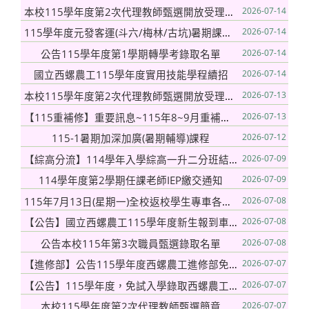
本校115學年度第2次代理教師甄選開放受理第3順位報名之類科
2026-07-14
115學年度元發客運(斗六/梅林/古坑)暑期課輔7/20-7/30專車路線表,請同學提早5分鐘前住候車
2026-07-14
公告115學年度第1學期轉學考錄取名單
2026-07-14
國立西螺農工115學年度實用技能學程續招
2026-07-14
本校115學年度第2次代理教師甄選開放受理第2順位報名之類科
2026-07-13
【115重補修】重要訊息~115年8~9月重補修一班科目統一排定班(預排)課表
2026-07-13
115-1暑期加深加廣(暑期輔導)課程
2026-07-12
【綜高分流】114學年入學綜高一升二分班結果-115年8月起實施
2026-07-09
114學年度第2學期任課老師IEP繳交通知
2026-07-09
115年7月13日(星期一)全校返校學生專車各路線總表及暑期輔導車資,請同學依表訂時間提早5分鐘前往候車
2026-07-08
【公告】國立西螺農工115學年度新生報到車輛出入口動線圖-1150709
2026-07-08
公告本校115年第3次職員甄選錄取名單
2026-07-08
【進修部】公告115學年度西螺農工進修部免試入學錄取榜單
2026-07-07
【公告】115學年度，免試入學錄取西螺農工榜單（含報到事項說明）
2026-07-07
本校115學年度第2次代理教師甄選簡章
2026-07-07