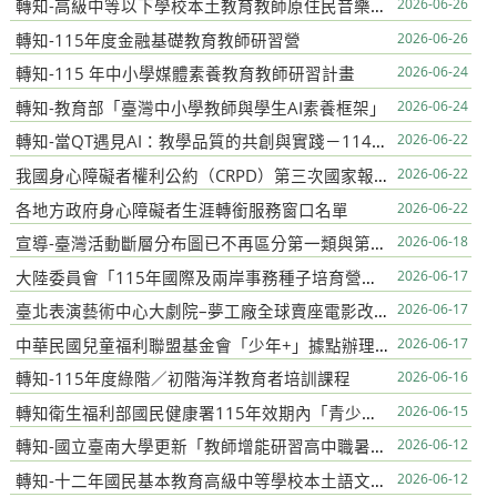
轉知-高級中等以下學校本土教育教師原住民音樂培力研習實施計畫
2026-06-26
轉知-115年度金融基礎教育教師研習營
2026-06-26
轉知-115 年中小學媒體素養教育教師研習計畫
2026-06-24
轉知-教育部「臺灣中小學教師與學生AI素養框架」
2026-06-24
轉知-當QT遇見AI：教學品質的共創與實踐－114學年度普高工作圈與學科中心成果分享會
2026-06-22
我國身心障礙者權利公約（CRPD）第三次國家報告條約專要文件及附件英文版
2026-06-22
各地方政府身心障礙者生涯轉銜服務窗口名單
2026-06-22
宣導-臺灣活動斷層分布圖已不再區分第一類與第二類活動斷層
2026-06-18
大陸委員會「115年國際及兩岸事務種子培育營」臺灣媒體新識野
2026-06-17
臺北表演藝術中心大劇院–夢工廠全球賣座電影改編、倫敦全本音樂劇《史瑞克》
2026-06-17
中華民國兒童福利聯盟基金會「少年+」據點辦理「暑假生涯探索營隊—轉生成為職涯冒險家」
2026-06-17
轉知-115年度綠階／初階海洋教育者培訓課程
2026-06-16
轉知衛生福利部國民健康署115年效期內「青少年健康促進服務友善機構」名單1份，
2026-06-15
轉知-國立臺南大學更新「教師增能研習高中職暑期數位教學增能三日培訓營」課程資訊
2026-06-12
轉知-十二年國民基本教育高級中等學校本土語文教學策略實踐研討會
2026-06-12