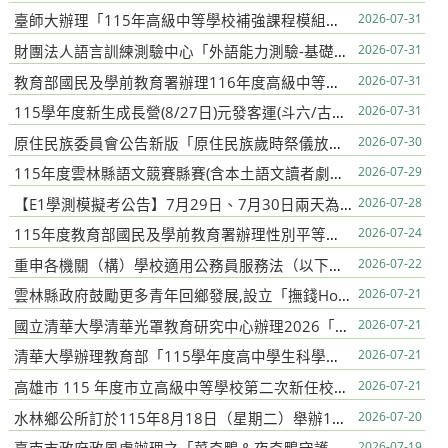
臺師大辦理「115年高級中等學校補強課程模組徵選」活動簡章，歡迎國語文、英語文及數學教師踴躍參加
2026-07-31
財團法人語言訓練測驗中心「外語能力測驗-基礎級（FLPT-Basic）」線上說明會
2026-07-31
教育部國民及學前教育署辦理116年度高級中等學校教學卓越獎初選實施計畫
2026-07-31
115學年度新生成長營(8/27日)元發客運(斗六/古坑/重光/梅林)及成吉客運(林內/莿桐/虎尾/大埤/斗南)學生專車時間表,請同學提早5分鐘前往候車
2026-07-31
原住民族委員會公告新版「原住民族歲時祭儀放假日期」及「原住民族歲時祭儀放假日常見問題集」各1份
2026-07-30
115年度雲林縣語文競賽縣賽(含本土語文讀者劇場)報名注意事項
2026-07-29
【E1學測模擬考公告】7月29日、7月30日兩天為高三第1次學測模擬考，請高三忠社會學程認真準備※本次考試地點為行政大樓三樓語言教室。
2026-07-28
115年度教育部國民及學前教育署辦理性別平等教育建置課程與教學人才庫實施計畫
2026-07-24
重申各機關（構）學校適用公務員服務法（以下簡稱服務法）人員赴大陸地區，均應落實申請及通報等相關規定
2026-07-22
雲林縣政府鼓勵更多青年回鄉發展,設立「撫錢House青年創業基地」
2026-07-21
國立清華大學清華光罩教育研究中心辦理2026「清華光罩教學獎」
2026-07-21
清華大學辦理教育部「115學年度高中學生科學研究人才培育計畫」招生考試簡章與海報
2026-07-21
高雄市 115 年度市立高級中等學校第二次新任校長遴選簡章
2026-07-21
水林鄉公所訂於115年8月18日（星期二）舉辦115年度「緣聚水林．幸福同行」未婚員工暨環境教育聯誼活動
2026-07-20
2026-07-19