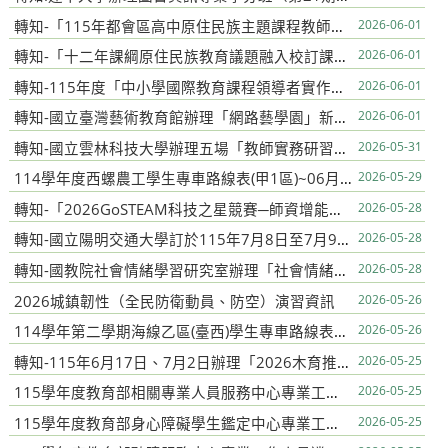
轉知-「115年都會區高中原住民族主題課程教師交流工作坊II」
2026-06-01
轉知-「十二年課綱原住民族教育議題融入校訂課程推廣計畫」社會領域「原住民族時事議題」系列講座
2026-06-01
轉知-115年度「中小學國際教育課程領導者實作工作坊」
2026-06-01
轉知-國立臺灣藝術教育館辦理「網路藝學園」新製作數位課程
2026-06-01
轉知-國立雲林科技大學辦理五場「教師實務研習課程-民生科技與循環經濟工作坊」
2026-05-31
114學年度西螺農工學生專車路線表(甲1區)~06月03日起行駛路線
2026-05-29
轉知-「2026GoSTEAM科技之星競賽─師資增能工作坊」資訊
2026-05-28
轉知-國立陽明交通大學訂於115年7月8日至7月9日辦理「E數位素養講師培訓工作坊—探索數位素養新篇章」活動
2026-05-28
轉知-國教院社會情緒學習研究室辦理「社會情緒學習研究室工作計畫一：種子教師培訓與擴散」-「第三屆BEST ME師資培訓之旅：社會情緒學習專題研討暨成果分享會」
2026-05-28
2026城鎮韌性（全民防衛動員、防空）演習資訊
2026-05-26
114學年第二學期海線乙區(臺西)學生專車路線表115/06/03(三)上學起調整
2026-05-26
轉知-115年6月17日、7月2日辦理「2026木育推動人員基礎知能培訓」共2場次
2026-05-25
115學年度教育部相關專業人員服務中心專業工作人員遴選
2026-05-25
115學年度教育部身心障礙學生鑑定中心專業工作人員遴選簡章
2026-05-25