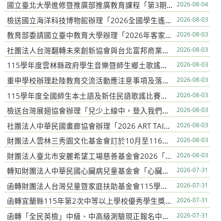
國立臺北大學進修暨推廣部推廣教育課程「第3期永續財務金融分析師證照班」招生訊息
2026-08-04
檢送國立海洋科技博物館辦理「2026全國學生遙控帆船STEAM創客大賽」活動簡章
2026-08-03
教育部委請國立臺中教育大學辦理「2026年客家文化教育研習營隊」報名簡章1份
2026-08-03
社團法人台灣翻轉未來創新協會與台北富邦商業銀行共同推動第二年「青少年財務健康校園師生培力計畫」
2026-08-03
115學年度雲林縣政府學生音樂暨師生鄉土歌謠比賽指定曲目
2026-08-03
重申學校辦理赴陸教育交流活動應注意事項及落實填報登錄平臺事宜
2026-08-03
115學年度全國師生本土語及新住民語歌謠比賽實施要點
2026-08-03
檢送台灣展翅協會辦理「兒少上線中，登入我們的社群時代！」2026兒少培力工作坊報名簡章
2026-08-03
社團法人中華民國畫廊協會辦理「2026 ART TAIPEI臺北國際藝術博覽會」之「藝術教育日」計畫一案
2026-08-03
財團法人雲林三秀園文化基金會訂於10月至116年5月舉辦「2026三秀園臺語文學習-趁青春去飄浪 」
2026-08-03
財團法人臺北市安麗希望工場慈善基金會2026「小夢想．大志氣」追夢計畫
2026-08-03
轉知財團法人中華民國心臟病兒童基金會「心臟病童獎勵學金」相關資料
2026-07-31
函轉財團法人台灣兒童暨家庭扶助基金會115學年度第1學
2026-07-31
期期「韌世代獎助學金」申請相關資料
函轉宜蘭縣115年第2次中等以上學校優秀學生獎學金申請
2026-07-31
案
函轉「全民英檢」中級、中高級測驗現正報名中，建請貴校公 告並鼓勵學生報考。
2026-07-31