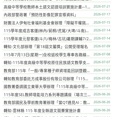
高級中等學校教師本土語文認證培訓實施計畫─115年客語認證加強班（8月）
2026-07-21
內政部警政署「預防性影像犯罪宣導資料」
2026-07-17
財團法人伊甸社會福利基金會辦理「障礙平權挑戰趣」活動簡章
2026-07-15
115學年度成吉客運(林內/莿桐/虎尾/大埤/斗南)暑期輔導7/20-7/30 派車 路線表,請同學提早5分鐘前往候車
2026-07-14
115學年度元發客運(斗六/梅林/古坑)暑期課輔7/20-7/30專車路線表,請同學提早5分鐘前住候車
2026-07-14
轉知-文化部辦理「第18屆文馨獎」公開受理報名
2026-07-09
115年7月13日(星期一)全校返校學生專車各路線總表及暑期輔導車資,請同學依表訂時間提早5分鐘前往候車
2026-07-08
轉知-115年度高級中等學校原住民族語文教學支援老師培訓實施計畫
2026-07-07
教育部115年「一般/專業種子師資增能回訓暨觀摩研習營」簡章
2026-07-07
轉知教育部委託方成事股份有限公司辦理「115年教師節敬師徵稿活動」
2026-07-03
國教署委請國立東華大學辦理「115年高級中等學校原住民族校訂課程學校成果暨研習」
2026-07-01
115年度SEL教師增能培力系列專題講座（場次三）實施計畫
2026-06-26
教育部國民及學前教育署辦理「當QT遇見AI：教學品質的共創與實踐－114學年度普高工作圈與學科中心成果分享會」
2026-06-26
轉知-雲林縣 115 年度全縣語文競賽實施計畫
2026-06-26