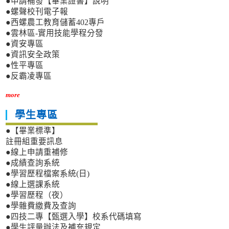
●申請補發【畢業證書】說明
●螺聲校刊電子報
●西螺農工教育儲蓄402專戶
●雲林區-實用技能學程分發
●資安專區
●資訊安全政策
●性平專區
●反霸凌專區
more
學生專區
●【畢業標準】
註冊組重要訊息
●線上申請重補修
●成績查詢系統
●學習歷程檔案系統(日)
●線上選課系統
●學習歷程（夜）
●學雜費繳費及查詢
●四技二專【甄選入學】校系代碼填寫
●學生評量辦法及補充規定