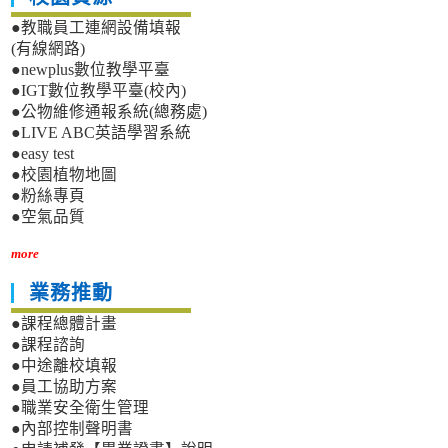
●教職員工連網設備填報
(有線網路)
●newplus數位教學平臺
●IGT數位教學平臺(校內)
●公物維修通報系統(總務處)
●LIVE ABC英語學習系統
●easy test
●校園植物地圖
●粉絲專頁
●空氣品質
more
業務推動
●課程總體計畫
●課程諮詢
●中途離校填報
●員工協助方案
●職業安全衛生管理
●內部控制聲明書