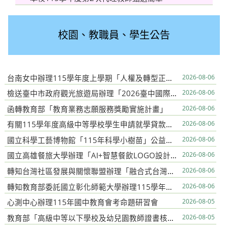
校園、教職員、學生公告
台南女中辦理115學年度上學期「人權及轉型正義課程入校推廣計畫」
2026-08-06
檢送臺中市政府觀光旅遊局辦理「2026臺中國際踩舞嘉年華─全民踩舞趣味競賽」報名簡章中、英文版各1份
2026-08-06
函轉教育部「教育業務志願服務獎勵實施計畫」
2026-08-06
有關115學年度高級中等學校學生申請就學貸款注意事項
2026-08-06
國立科學工藝博物館「115年科學小樹苗」公益活動計畫
2026-08-06
國立高雄餐旅大學辦理「AI+智慧餐飲LOGO設計競賽」活動
2026-08-06
轉知台灣社區發展與關懷聯盟辦理「融合式台灣木棋巡迴賽（桃園場）」活動資訊
2026-08-06
轉知教育部委託國立彰化師範大學辦理115學年度全國高三暑假學測物理複習計畫
2026-08-06
心測中心辦理115年國中教育會考命題研習會
2026-08-05
教育部「高級中等以下學校及幼兒園教師證書核發辦法」部分條文修正
2026-08-05