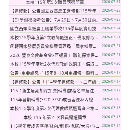
本校115年第5次職員甄選簡章
2026-07-31
【進修部】公告國立西螺農工進修部115學年度免試續招簡章
2026-07-28
【E1學測模擬考公告】7月29日、7月30日兩天為高三第1次學測模擬考，請高三忠社會學程認真準備※本次考試地點為行政大樓三樓語言教室。
2026-07-28
國立西螺高級農工職業學校115學年度實用技能學程續招榜單
2026-07-24
本校115學年度第2次教師甄選正、備取錄取名單及報到事宜
2026-07-21
函轉國家發展委員會檔案管理局「國家檔案館115年志工召募簡章」及海報電子檔
2026-07-21
2026 豐泰文教基金會x西螺農工 職能探索暑期班通知
2026-07-21
本校115學年度第2次代理教師甄選正、備取入選名單及最低錄取成績
2026-07-20
公告~重要訊息~115年8~10月重補修一般科目統一排定班正式課表暨【開課明細】一覽表與【學生選課明細】一覽表
2026-07-17
【進修部】公告「114學年進修部一、二年級重讀名單」
2026-07-17
115-1新生暑期加深加廣(輔導)課程名單及注意事項
2026-07-17
115年暑期輔導(7/20-7/30)成吉客運林內線部份站別時間異動,請同學提早5分鐘前往候車
2026-07-16
本校115學年度第2次代理教師甄選審查合格名單
2026-07-15
本校 115 年第 4 次職員甄選簡章
2026-07-15
115學年度成吉客運(林內/莿桐/虎尾/大埤/斗南)暑期輔導7/20-7/30 派車 路線表,請同學提早5分鐘前往候車
2026-07-14