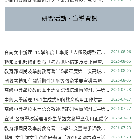
臺南市政府政風處辦理之「菜奇鴨＆夜奇鴨守護府城．反賄選知識大挑戰」網路有獎徵答活動
研習活動、宣導資訊
台南女中辦理115學年度上學期「人權及轉型正義課程入校推廣計畫」
2026-08-06
轉知文化部修正發布「考古遺址指定及廢止審查辦法」第4條發布令
2026-08-05
教育部國民及學前教育署115學年度第一次高級中等教育階段特殊教育初任教師研習
2026-08-05
國教署轉知有關近期性別平等教育重要宣導事項
2026-08-05
高級中等學校教師本土語文認證培訓實施計畫─第二十二梯次本土語文認證輔導班
2026-07-28
中興大學辦理B5-1生成式AI與教育應用工作坊請教師踴躍報名參加
2026-07-27
高級中等學校本土語文教師增能研習實施計畫─第17梯次增能研習（原住民族語文）
2026-07-27
宣導-各級學校辦理境外生華語文教學應使用正體字
2026-07-23
教育部國民及學前教育署115學年度臺灣手語教師及教學支援工作人員第1次增能暨回訓研習實施計畫
2026-07-23
轉知-文化部文化資產局辦理「2026全國古蹟日活動」
2026-07-23