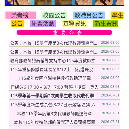
榮譽榜
校園公告
教職員公告
學生
公告
研習活動
宣導資訊
新生資訊
公告：本校115學年度第3次代理教師甄選開放受理第3順位報名之類科
2026-08-06
公告：本校115學年度第3次代理教師甄選開放受理第2順位報名之類科
2026-08-05
教育部教師諮商輔導支持中心115年度教師節系列「雲支持線上講座」實施計畫
2026-08-05
115年重補修繳費延長至8/12止。(若還是沒有繳費，將會取消重補修申請，不會有重補修成績)
2026-08-05
115學年度國立學校特教行政助理簡章
2026-08-05
官網8/6 17:00 – 8/7 17:00 暫停「後臺」登入
2026-08-03
115
學年第一學期第2次
向學生收取代收代辦費審查會議會議紀錄
2026-07-31
115學年度新生成長營(8/27日)元發客運(斗六/古坑/重光/梅林)及成吉客運(林內/莿桐/虎尾/大埤/斗南)學生專車時間表,請同學提早5分鐘前往候車
2026-07-31
本校115學年度第3次代理教師甄選簡章
2026-07-31
本校115年度進修部約僱護理人員甄選簡章
2026-07-31