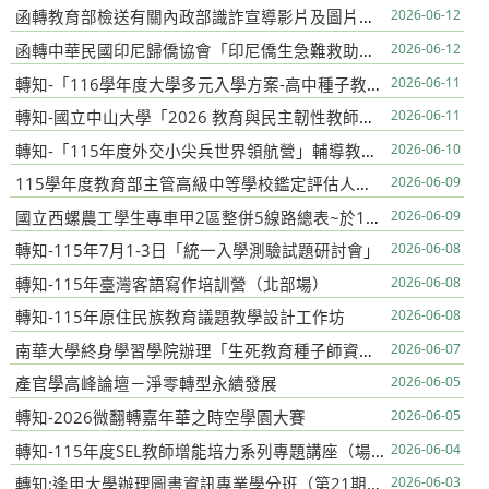
函轉教育部檢送有關內政部識詐宣導影片及圖片等素材下載連結
2026-06-12
函轉中華民國印尼歸僑協會「印尼僑生急難救助金實施計畫」及相關申請資料
2026-06-12
轉知-「116學年度大學多元入學方案-高中種子教師實體說明會」
2026-06-11
轉知-國立中山大學「2026 教育與民主韌性教師增能研習營」
2026-06-11
轉知-「115年度外交小尖兵世界領航營」輔導教師行前研習
2026-06-10
115學年度教育部主管高級中等學校鑑定評估人員培訓
2026-06-09
國立西螺農工學生專車甲2區整併5線路總表~於115年6月12日開始實施
2026-06-09
轉知-115年7月1-3日「統一入學測驗試題研討會」
2026-06-08
轉知-115年臺灣客語寫作培訓營（北部場）
2026-06-08
轉知-115年原住民族教育議題教學設計工作坊
2026-06-08
南華大學終身學習學院辦理「生死教育種子師資國際證照班」初階（花蓮場）及中階（台北場）課程招生簡章
2026-06-07
產官學高峰論壇－淨零轉型永續發展
2026-06-05
轉知-2026微翻轉嘉年華之時空學園大賽
2026-06-05
轉知-115年度SEL教師增能培力系列專題講座（場次四）
2026-06-04
轉知:逢甲大學辦理圖書資訊專業學分班（第21期），敬請校教師及行政人員踴躍參加
2026-06-03