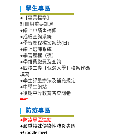
學生專區
●【畢業標準】
註冊組重要訊息
●線上申請重補修
●成績查詢系統
●學習歷程檔案系統(日)
●線上選課系統
●學習歷程（夜）
●學雜費繳費及查詢
●四技二專【甄選入學】校系代碼
填寫
●學生評量辦法及補充規定
●中學生網站
●後期中等教育普查問卷
more
防疫專區
●防疫專區連結
●嚴重特殊傳染性肺炎專區
●Google meet