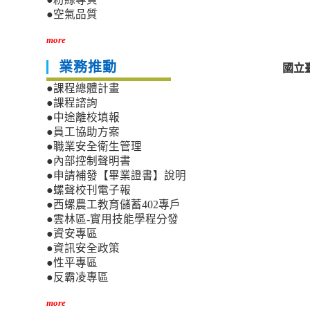
●空氣品質
more
業務推動
國立
●課程總體計畫
●課程諮詢
●中途離校填報
●員工協助方案
●職業安全衛生管理
●內部控制聲明書
●申請補發【畢業證書】說明
●螺聲校刊電子報
●西螺農工教育儲蓄402專戶
●雲林區-實用技能學程分發
●資安專區
●資訊安全政策
●性平專區
●反霸凌專區
more