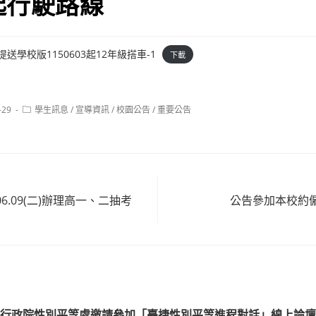
起行駛路線
提送學校版1150603起12年級搭車-1
下載
Post
-29
學生訊息
/
宣導資訊
/
校園公告
/
重要公告
category:
06.09(二)辦理高一、二抽考
公告參加本校約
行政院性別平等處邀請參加「臺捷性別平等進程對話」線上論壇