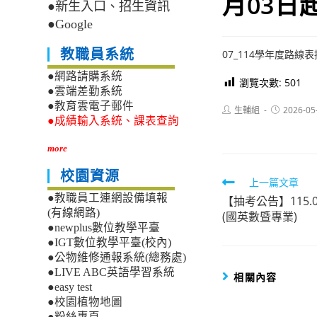
月03日
●新生入口、招生資訊
●Google
教職員系統
07_114學年度路線表
●網路請購系統
瀏覽次數:
501
●雲端差勤系統
●教育雲電子郵件
Post
Post
生輔組
2026-05
author:
published:
●成績輸入系統、課表查詢
more
校園資源
Read
上一篇文章
●教職員工連網設備填報
【抽考公告】115.
more
(有線網路)
(國英數暨專業)
articles
●newplus數位教學平臺
●IGT數位教學平臺(校內)
●公物維修通報系統(總務處)
●LIVE ABC英語學習系統
相關內容
●easy test
●校園植物地圖
●粉絲專頁