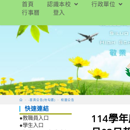
跳
首頁
認識本校
行政單位
轉
行事曆
登入
至
主
要
內
容
>
-首頁公告(勿勾選)
>
校園公告
快速連結
114學
●教職員入口
●學生入口