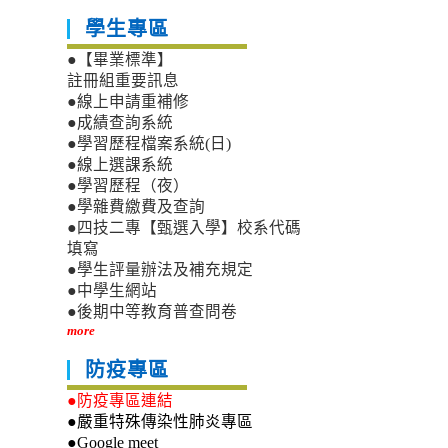
學生專區
●【畢業標準】
註冊組重要訊息
●線上申請重補修
●成績查詢系統
●學習歷程檔案系統(日)
●線上選課系統
●學習歷程（夜）
●學雜費繳費及查詢
●四技二專【甄選入學】校系代碼
填寫
●學生評量辦法及補充規定
●中學生網站
●後期中等教育普查問卷
more
防疫專區
●防疫專區連結
●嚴重特殊傳染性肺炎專區
●Google meet