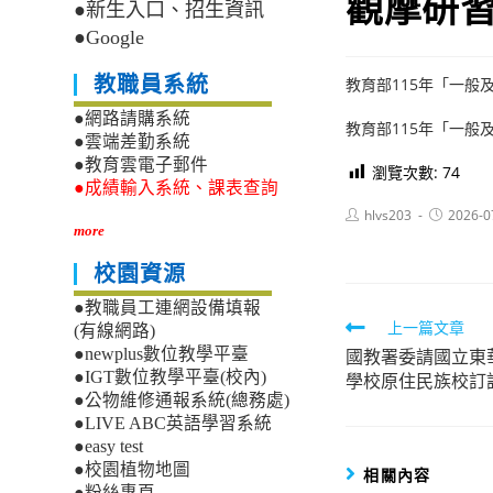
觀摩研
●新生入口、招生資訊
●Google
教職員系統
教育部115年「一
●網路請購系統
教育部115年「一
●雲端差勤系統
●教育雲電子郵件
瀏覽次數:
74
●成績輸入系統、課表查詢
Post
Post
hlvs203
2026-0
author:
published:
more
校園資源
●教職員工連網設備填報
Read
上一篇文章
(有線網路)
國教署委請國立東
●newplus數位教學平臺
more
●IGT數位教學平臺(校內)
學校原住民族校訂
articles
●公物維修通報系統(總務處)
●LIVE ABC英語學習系統
●easy test
●校園植物地圖
相關內容
●粉絲專頁