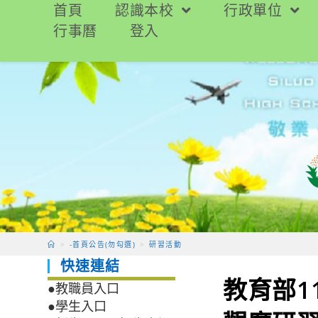
跳
首頁
認識本校
行政單位
轉
行事曆
登入
至
主
要
內
容
>
-首頁公告(勿勾選)
>
研習活動
快速連結
教育部1
●教職員入口
●學生入口