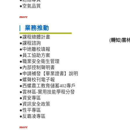
●空氣品質
more
業務推動
●課程總體計畫
(轉知)
●課程諮詢
●中途離校填報
●員工協助方案
●職業安全衛生管理
●內部控制聲明書
●申請補發【畢業證書】說明
●螺聲校刊電子報
●西螺農工教育儲蓄402專戶
●雲林區-實用技能學程分發
●資安專區
●資訊安全政策
●性平專區
●反霸凌專區
more