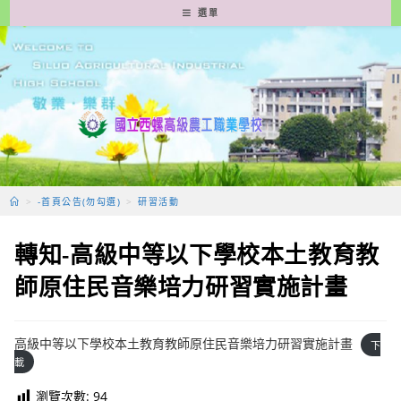
跳
選單
轉
至
主
要
內
容
>
-首頁公告(勿勾選)
>
研習活動
轉知-高級中等以下學校本土教育教
師原住民音樂培力研習實施計畫
高級中等以下學校本土教育教師原住民音樂培力研習實施計畫
下
載
瀏覽次數:
94