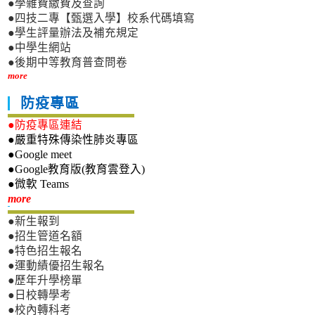
●學雜費繳費及查詢
●四技二專【甄選入學】校系代碼填寫
●學生評量辦法及補充規定
●中學生網站
●後期中等教育普查問卷
more
防疫專區
●防疫專區連結
●嚴重特殊傳染性肺炎專區
●Google meet
●Google教育版(教育雲登入)
●微軟 Teams
新生專區
more
●新生報到
●招生管道名額
●特色招生報名
●運動績優招生報名
●歷年升學榜單
●日校轉學考
●校內轉科考