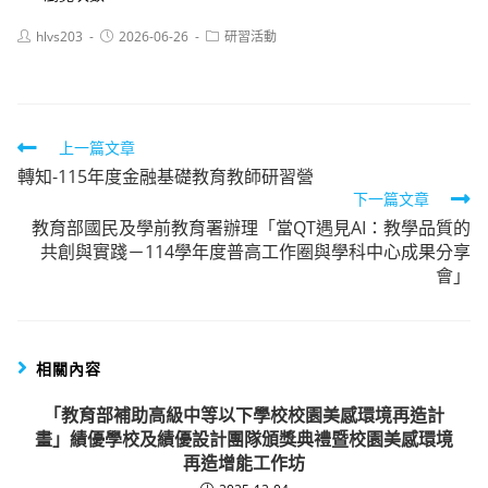
Post
Post
Post
hlvs203
2026-06-26
研習活動
author:
published:
category:
Read
上一篇文章
轉知-115年度金融基礎教育教師研習營
more
下一篇文章
articles
教育部國民及學前教育署辦理「當QT遇見AI：教學品質的
共創與實踐－114學年度普高工作圈與學科中心成果分享
會」
相關內容
「教育部補助高級中等以下學校校園美感環境再造計
畫」績優學校及績優設計團隊頒獎典禮暨校園美感環境
再造增能工作坊