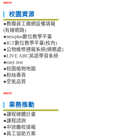
more
校園資源
●教職員工連網設備填報
(有線網路)
●newplus數位教學平臺
●IGT數位教學平臺(校內)
●公物維修通報系統(總務處)
●LIVE ABC英語學習系統
●easy test
●校園植物地圖
●粉絲專頁
●空氣品質
more
業務推動
●課程總體計畫
●課程諮詢
●中途離校填報
●員工協助方案