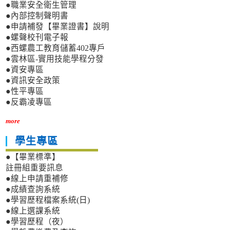
●職業安全衛生管理
●內部控制聲明書
●申請補發【畢業證書】說明
●螺聲校刊電子報
●西螺農工教育儲蓄402專戶
●雲林區-實用技能學程分發
●資安專區
●資訊安全政策
●性平專區
●反霸凌專區
more
學生專區
●【畢業標準】
註冊組重要訊息
●線上申請重補修
●成績查詢系統
●學習歷程檔案系統(日)
●線上選課系統
●學習歷程（夜）