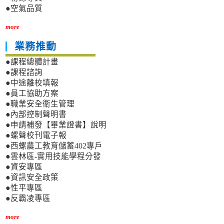
●空氣品質
more
業務推動
●課程總體計畫
●課程諮詢
●中途離校填報
●員工協助方案
●職業安全衛生管理
●內部控制聲明書
●申請補發【畢業證書】說明
●螺聲校刊電子報
●西螺農工教育儲蓄402專戶
●雲林區-實用技能學程分發
●資安專區
●資訊安全政策
●性平專區
●反霸凌專區
more