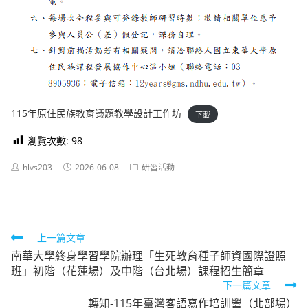
115年原住民族教育議題教學設計工作坊
下載
瀏覽次數:
98
Post
Post
Post
hlvs203
2026-06-08
研習活動
author:
published:
category:
Read
上一篇文章
南華大學終身學習學院辦理「生死教育種子師資國際證照
more
班」初階（花蓮場）及中階（台北場）課程招生簡章
articles
下一篇文章
轉知-115年臺灣客語寫作培訓營（北部場）