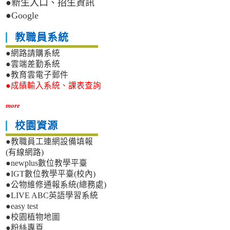
●新生入口、招生資訊
●Google
教職員系統
●網路請購系統
●雲端差勤系統
●教育雲電子郵件
●成績輸入系統、課表查詢
more
校園資源
●教職員工連網設備填報
(有線網路)
●newplus數位教學平臺
●IGT數位教學平臺(校內)
●公物維修通報系統(總務處)
●LIVE ABC英語學習系統
●easy test
●校園植物地圖
●粉絲專頁