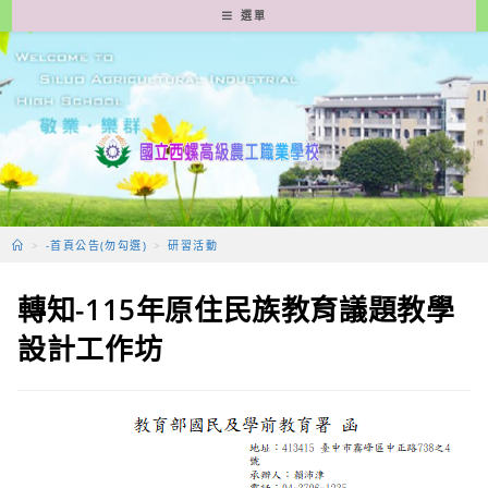
跳
選單
轉
至
主
要
內
容
>
-首頁公告(勿勾選)
>
研習活動
轉知-115年原住民族教育議題教學
設計工作坊