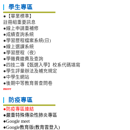
學生專區
●【畢業標準】
註冊組重要訊息
●線上申請重補修
●成績查詢系統
●學習歷程檔案系統(日)
●線上選課系統
●學習歷程（夜）
●學雜費繳費及查詢
●四技二專【甄選入學】校系代碼填寫
●學生評量辦法及補充規定
●中學生網站
●後期中等教育普查問卷
more
防疫專區
●防疫專區連結
●嚴重特殊傳染性肺炎專區
●Google meet
●Google教育版(教育雲登入)