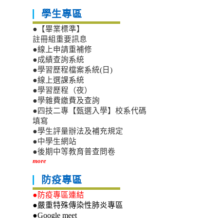
學生專區
●【畢業標準】
註冊組重要訊息
●線上申請重補修
●成績查詢系統
●學習歷程檔案系統(日)
●線上選課系統
●學習歷程（夜）
●學雜費繳費及查詢
●四技二專【甄選入學】校系代碼
填寫
●學生評量辦法及補充規定
●中學生網站
●後期中等教育普查問卷
more
防疫專區
●防疫專區連結
●嚴重特殊傳染性肺炎專區
●Google meet