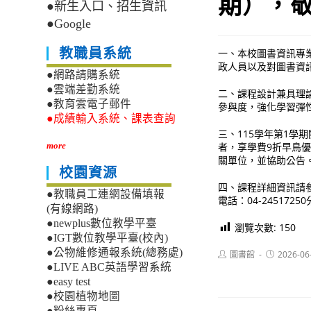
期），
●新生入口、招生資訊
●Google
教職員系統
一、本校圖書資訊專
政人員以及對圖書資
●網路請購系統
●雲端差勤系統
二、課程設計兼具理
●教育雲電子郵件
參與度，強化學習彈
●成績輸入系統、課表查詢
三、115學年第1學
者，享學費9折早鳥優惠
more
關單位，並協助公告
校園資源
四、課程詳細資訊請參閱學分
●教職員工連網設備填報
電話：04-2451725
(有線網路)
●newplus數位教學平臺
瀏覽次數:
150
●IGT數位教學平臺(校內)
●公物維修通報系統(總務處)
Post
Post
圖書館
2026-06
author:
published:
●LIVE ABC英語學習系統
●easy test
●校園植物地圖
●粉絲專頁