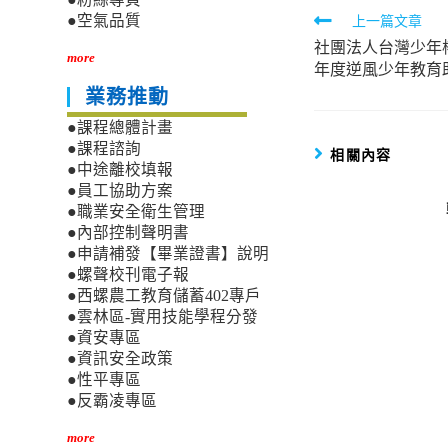
Read
上一篇文章
●空氣品質
社團法人台灣少年
more
more
年度逆風少年教育
articles
業務推動
●課程總體計畫
●課程諮詢
相關內容
●中途離校填報
●員工協助方案
●職業安全衛生管理
●內部控制聲明書
●申請補發【畢業證書】說明
●螺聲校刊電子報
●西螺農工教育儲蓄402專戶
●雲林區-實用技能學程分發
●資安專區
●資訊安全政策
●性平專區
●反霸凌專區
more