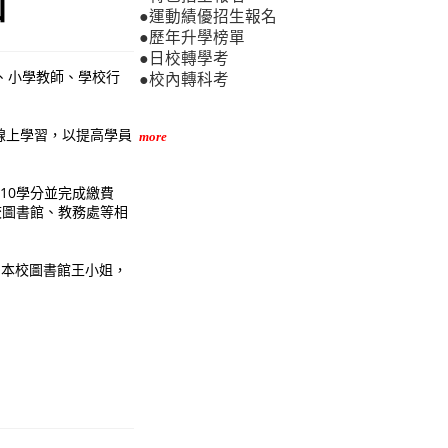
加
●運動績優招生報名
●歷年升學榜單
●日校轉學考
、小學教師、學校行
●校內轉科考
線上學習，以提高學員
more
滿10學分並完成繳費
知貴校圖書館、教務處等相
程諮詢：本校圖書館王小姐，