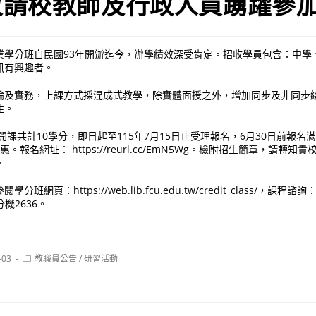
敬請校教師及行政人員踴躍參
業學分班自民國93年開辦迄今，辦學績效深受肯定。招收學員包含：中學
訊有興趣者。
論及實務，上課方式採混成式教學，除實體面授之外，增加同步及非同步
性。
期開課共計10學分，即日起至115年7月15日止受理報名，6月30日前報名
。報名網址： https://reurl.cc/EmN5Wg。檢附招生簡章，請轉
。
班網頁：https://web.lib.fcu.edu.tw/credit_class/，課
0分機2636。
Post
-03
教職員公告
/
研習活動
category: