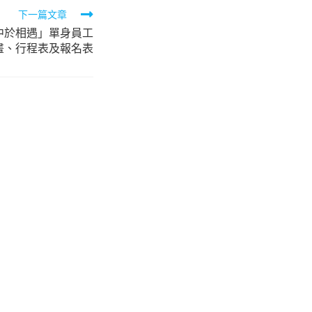
下一篇文章
中於相遇」單身員工
畫、行程表及報名表
」