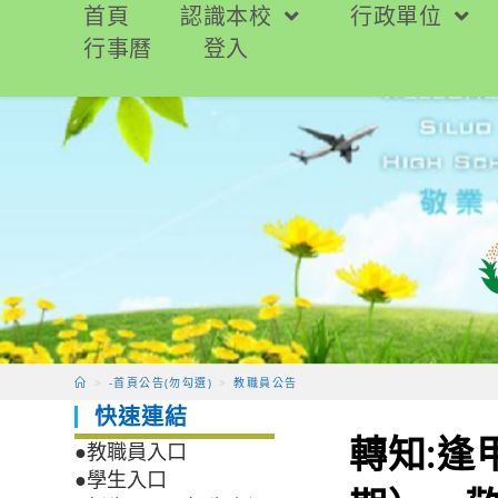
跳
首頁
認識本校
行政單位
轉
行事曆
登入
至
主
要
內
容
>
-首頁公告(勿勾選)
>
教職員公告
快速連結
轉知:逢
●教職員入口
●學生入口