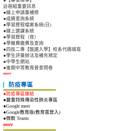
●【畢業標準】
註冊組重要訊息
●線上申請重補修
●成績查詢系統
●學習歷程檔案系統(日)
●線上選課系統
●學習歷程（夜）
●學雜費繳費及查詢
●四技二專【甄選入學】校系代碼填寫
●學生評量辦法及補充規定
●中學生網站
●後期中等教育普查問卷
more
防疫專區
●防疫專區連結
●嚴重特殊傳染性肺炎專區
●Google meet
●Google教育版(教育雲登入)
●微軟 Teams
新生專區
more