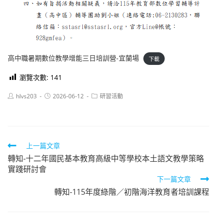
高中職暑期數位教學增能三日培訓營-宜蘭場
下載
瀏覽次數:
141
Post
Post
Post
hlvs203
2026-06-12
研習活動
author:
published:
category:
Read
上一篇文章
轉知-十二年國民基本教育高級中等學校本土語文教學策略
more
實踐研討會
articles
下一篇文章
轉知-115年度綠階／初階海洋教育者培訓課程