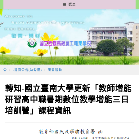
跳
選單
轉
至
主
要
內
容
>
-首頁公告(勿勾選)
>
研習活動
轉知-國立臺南大學更新「教師增能
研習高中職暑期數位教學增能三日
培訓營」課程資訊