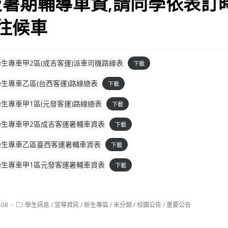
暑期輔導車資,請同學依表訂
往候車
學生專車甲2區(成吉客運)派車司機路線表
下載
學生專車乙區(台西客運)路線總表
下載
學生專車甲1區(元發客運)路線總表
下載
學生專車甲2區成吉客運暑輔車資表
下載
學生專車乙區臺西客運暑輔車資表
下載
學生專車甲1區元發客運暑輔車資表
下載
Post
-08
學生訊息
/
宣導資訊
/
新生專區
/
未分類
/
校園公告
/
重要公告
category: