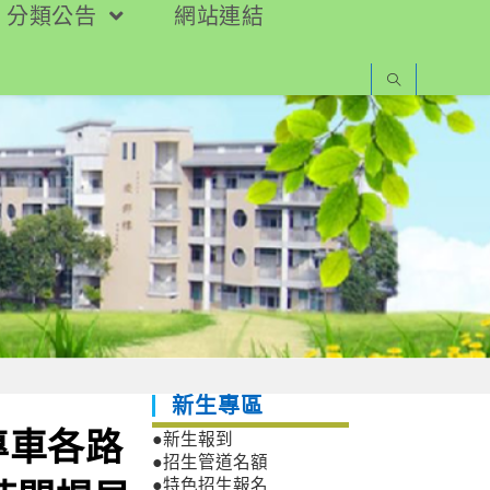
分類公告
網站連結
新生專區
專車各路
●新生報到
●招生管道名額
●特色招生報名