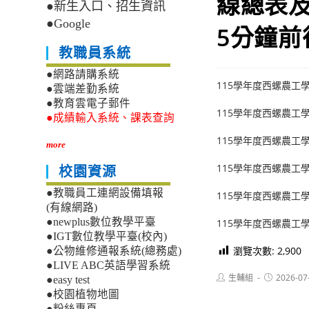
線總表及
●新生入口、招生資訊
●Google
5分鐘前
教職員系統
●網路請購系統
115學年度西螺農工
●雲端差勤系統
●教育雲電子郵件
115學年度西螺農工
●成績輸入系統、課表查詢
115學年度西螺農工
more
115學年度西螺農工
校園資源
●教職員工連網設備填報
115學年度西螺農工
(有線網路)
●newplus數位教學平臺
115學年度西螺農工
●IGT數位教學平臺(校內)
瀏覽次數:
2,900
●公物維修通報系統(總務處)
●LIVE ABC英語學習系統
Post
Post
生輔組
2026-07
●easy test
author:
published:
●校園植物地圖
●粉絲專頁