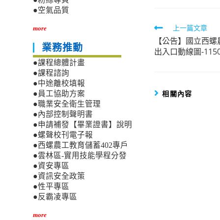
●空氣品質
Read
上一篇文章
more
【公告】國立西螺
more
業務推動
出入口動線圖-1150
articles
●課程總體計畫
●課程諮詢
●中途離校填報
相關內容
●員工協助方案
●職業安全衛生管理
●內部控制聲明書
●申請補發【畢業證書】說明
●螺聲校刊電子報
●西螺農工教育儲蓄402專戶
●雲林區-實用技能學程分發
●資安專區
●資訊安全政策
●性平專區
●反霸凌專區
more