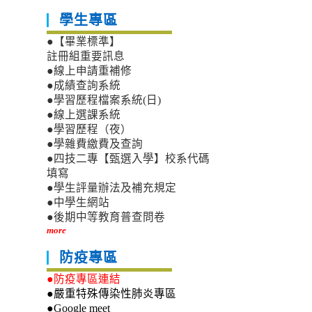
學生專區
●【畢業標準】
註冊組重要訊息
●線上申請重補修
●成績查詢系統
●學習歷程檔案系統(日)
●線上選課系統
●學習歷程（夜）
●學雜費繳費及查詢
●四技二專【甄選入學】校系代碼
填寫
●學生評量辦法及補充規定
●中學生網站
●後期中等教育普查問卷
more
防疫專區
●防疫專區連結
●嚴重特殊傳染性肺炎專區
●Google meet