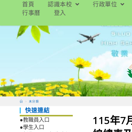
跳
首頁
認識本校
行政單位
轉
行事曆
登入
至
主
要
內
容
>
未分類
快速連結
115年
●教職員入口
●學生入口