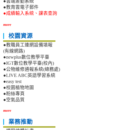
●雲端差勤系統
●教育雲電子郵件
●成績輸入系統、課表查詢
more
校園資源
●教職員工連網設備填報
(有線網路)
●newplus數位教學平臺
●IGT數位教學平臺(校內)
●公物維修通報系統(總務處)
●LIVE ABC英語學習系統
●easy test
●校園植物地圖
●粉絲專頁
●空氣品質
more
業務推動