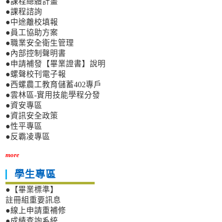
●課程總體計畫
●課程諮詢
●中途離校填報
●員工協助方案
●職業安全衛生管理
●內部控制聲明書
●申請補發【畢業證書】說明
●螺聲校刊電子報
●西螺農工教育儲蓄402專戶
●雲林區-實用技能學程分發
●資安專區
●資訊安全政策
●性平專區
●反霸凌專區
more
學生專區
●【畢業標準】
註冊組重要訊息
●線上申請重補修
●成績查詢系統