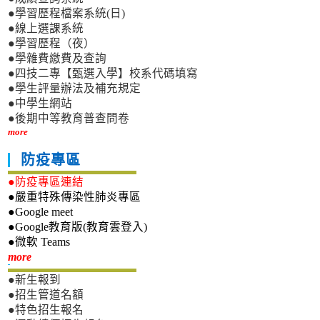
●學習歷程檔案系統(日)
●線上選課系統
●學習歷程（夜）
●學雜費繳費及查詢
●四技二專【甄選入學】校系代碼填寫
●學生評量辦法及補充規定
●中學生網站
●後期中等教育普查問卷
more
防疫專區
●防疫專區連結
●嚴重特殊傳染性肺炎專區
●Google meet
●Google教育版(教育雲登入)
●微軟 Teams
新生專區
more
●新生報到
●招生管道名額
●特色招生報名