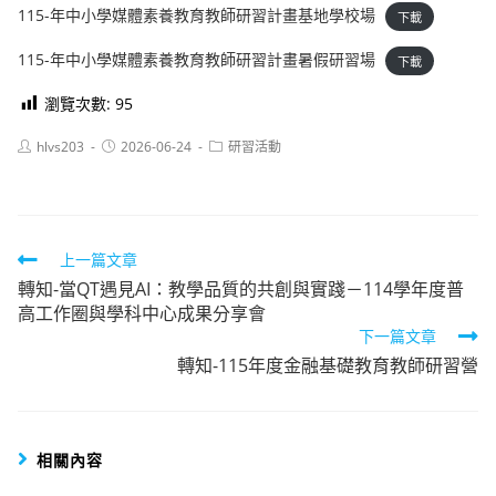
115-年中小學媒體素養教育教師研習計畫基地學校場
下載
115-年中小學媒體素養教育教師研習計畫暑假研習場
下載
瀏覽次數:
95
Post
Post
Post
hlvs203
2026-06-24
研習活動
author:
published:
category:
Read
上一篇文章
轉知-當QT遇見AI：教學品質的共創與實踐－114學年度普
more
高工作圈與學科中心成果分享會
articles
下一篇文章
轉知-115年度金融基礎教育教師研習營
相關內容