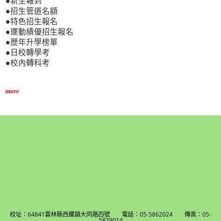
●新生報到
●招生管道名額
●特色招生報名
●運動績優招生報名
●歷年升學榜單
●日校轉學考
●校內轉科考
more
校址：64841雲林縣西螺鎮大同路四號 電話：05-5862024 傳真：05-
5879014