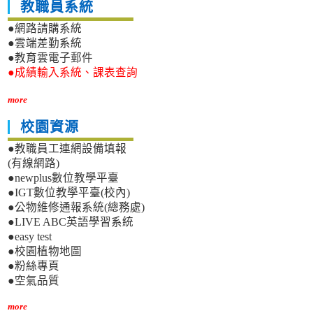
教職員系統
●網路請購系統
●雲端差勤系統
●教育雲電子郵件
●成績輸入系統、課表查詢
more
校園資源
●教職員工連網設備填報
(有線網路)
●newplus數位教學平臺
●IGT數位教學平臺(校內)
●公物維修通報系統(總務處)
●LIVE ABC英語學習系統
●easy test
●校園植物地圖
●粉絲專頁
●空氣品質
more