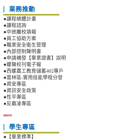
業務推動
●課程總體計畫
●課程諮詢
●中途離校填報
●員工協助方案
●職業安全衛生管理
●內部控制聲明書
●申請補發【畢業證書】說明
●螺聲校刊電子報
●西螺農工教育儲蓄402專戶
●雲林區-實用技能學程分發
●資安專區
●資訊安全政策
●性平專區
●反霸凌專區
more
學生專區
●【畢業標準】