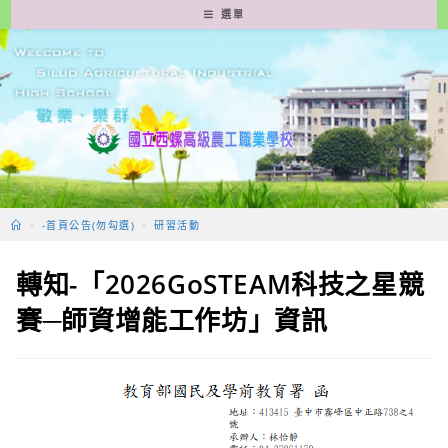
跳
選單
轉
至
主
要
內
容
>
-首頁公告(勿勾選)
>
研習活動
轉知-「2026GoSTEAM科技之星競
賽─師資增能工作坊」資訊