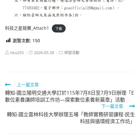
科技之星競賽_Attach1
下載
瀏覽次數:
150
Post
Post
Post
hlvs203
2026-05-28
研習活動
author:
published:
category:
Read
上一篇文章
轉知-國立陽明交通大學訂於115年7月8日至7月9日辦理「E
more
數位素養講師培訓工作坊—探索數位素養新篇章」活動
articles
下一篇文章
轉知-國立雲林科技大學辦理五場「教師實務研習課程-民生
科技與循環經濟工作坊」