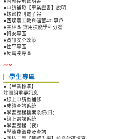
●內部控制聲明書
●申請補發【畢業證書】說明
●螺聲校刊電子報
●西螺農工教育儲蓄402專戶
●雲林區-實用技能學程分發
●資安專區
●資訊安全政策
●性平專區
●反霸凌專區
more
學生專區
●【畢業標準】
註冊組重要訊息
●線上申請重補修
●成績查詢系統
●學習歷程檔案系統(日)
●線上選課系統
●學習歷程（夜）
●學雜費繳費及查詢
●四技二專【甄選入學】校系代碼填寫