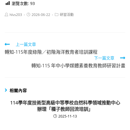
瀏覽次數:
93
Post
Post
Post
hlvs203
2026-06-22
研習活動
author:
published:
category:
Read
上一篇文章
轉知-115年度綠階／初階海洋教育者培訓課程
more
下一篇文章
articles
轉知-115 年中小學媒體素養教育教師研習計畫
相關內容
114學年度技術型高級中等學校自然科學領域推動中心
辦理「種子教師回流培訓」
2025-11-13