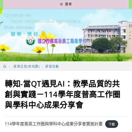
跳
選單
轉
至
主
要
內
容
>
-首頁公告(勿勾選)
>
研習活動
轉知-當QT遇見AI：教學品質的共
創與實踐－114學年度普高工作圈
與學科中心成果分享會
114學年度普高工作圈與學科中心成果分享會實施計畫
下載