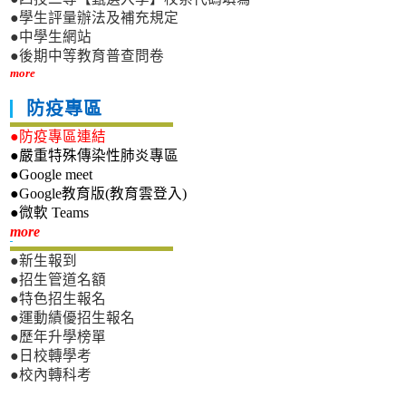
●學生評量辦法及補充規定
●中學生網站
●後期中等教育普查問卷
more
防疫專區
●防疫專區連結
●嚴重特殊傳染性肺炎專區
●Google meet
●Google教育版(教育雲登入)
●微軟 Teams
新生專區
more
●新生報到
●招生管道名額
●特色招生報名
●運動績優招生報名
●歷年升學榜單
●日校轉學考
●校內轉科考