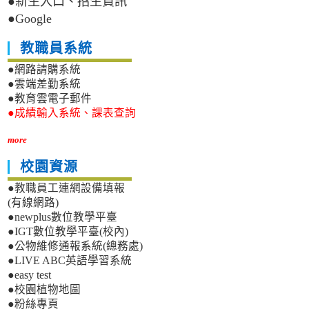
●新生入口、招生資訊
●Google
教職員系統
●網路請購系統
●雲端差勤系統
●教育雲電子郵件
●成績輸入系統、課表查詢
more
校園資源
●教職員工連網設備填報
(有線網路)
●newplus數位教學平臺
●IGT數位教學平臺(校內)
●公物維修通報系統(總務處)
●LIVE ABC英語學習系統
●easy test
●校園植物地圖
●粉絲專頁