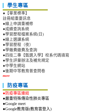
學生專區
●【畢業標準】
註冊組重要訊息
●線上申請重補修
●成績查詢系統
●學習歷程檔案系統(日)
●線上選課系統
●學習歷程（夜）
●學雜費繳費及查詢
●四技二專【甄選入學】校系代碼填寫
●學生評量辦法及補充規定
●中學生網站
●後期中等教育普查問卷
more
防疫專區
●防疫專區連結
●嚴重特殊傳染性肺炎專區
●Google meet
●Google教育版(教育雲登入)