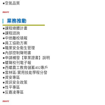
●空氣品質
more
業務推動
●課程總體計畫
●課程諮詢
●中途離校填報
●員工協助方案
●職業安全衛生管理
●內部控制聲明書
●申請補發【畢業證書】說明
●螺聲校刊電子報
●西螺農工教育儲蓄402專戶
●雲林區-實用技能學程分發
●資安專區
●資訊安全政策
●性平專區
●反霸凌專區
more