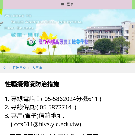
跳
選單
轉
至
主
要
內
容
>
行政單位
>
人事室
性騷擾霸凌防治措施
專線電話：( 05-5862024分機611 )
專線傳真:( 05-5872714 )
專用(電子)信箱地址:
(
ccs611@hlvs.ylc.edu.tw
)