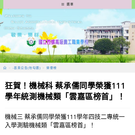
跳
選單
轉
至
主
要
內
容
>
-首頁公告(勿勾選)
>
榮譽榜
狂賀！機械科 蔡承儒同學榮獲111
學年統測機械類「雲嘉區榜首」！
機械三 蔡承儒同學榮獲111學年四技二專統一
入學測驗機械類「雲嘉區榜首」！