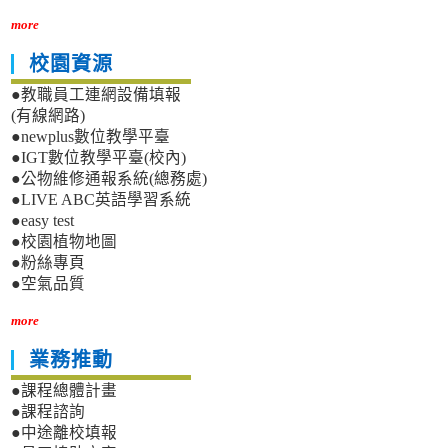
more
校園資源
●教職員工連網設備填報
(有線網路)
●newplus數位教學平臺
●IGT數位教學平臺(校內)
●公物維修通報系統(總務處)
●LIVE ABC英語學習系統
●easy test
●校園植物地圖
●粉絲專頁
●空氣品質
more
業務推動
●課程總體計畫
●課程諮詢
●中途離校填報