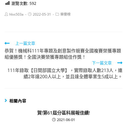
瀏覽次數:
592
Post
Post
Post
hlvs503a
2022-05-31
榮譽榜
author:
published:
category:
Read
上一篇文章
恭賀！機械科111年專題及創意製作競賽全國複賽榮獲專題
more
組優勝獎！全國決賽榮獲專題組佳作獎！
articles
下一篇文章
111年錄取【日間部國立大學】，實際錄取人數213人，連
續2年達200人以上，並且達全體畢業生5成以上。
相關內容
賀!第61屆分區科展報佳績!
2021-06-01