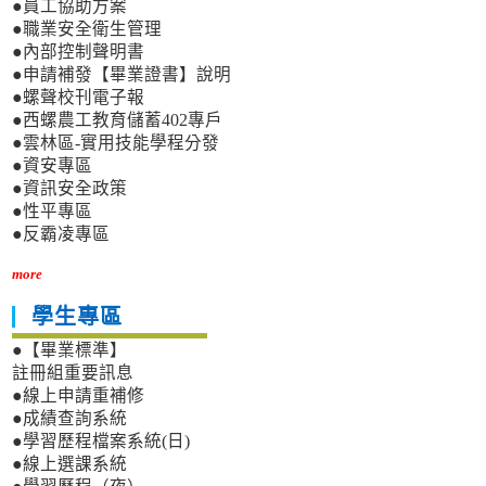
●員工協助方案
●職業安全衛生管理
●內部控制聲明書
●申請補發【畢業證書】說明
●螺聲校刊電子報
●西螺農工教育儲蓄402專戶
●雲林區-實用技能學程分發
●資安專區
●資訊安全政策
●性平專區
●反霸凌專區
more
學生專區
●【畢業標準】
註冊組重要訊息
●線上申請重補修
●成績查詢系統
●學習歷程檔案系統(日)
●線上選課系統