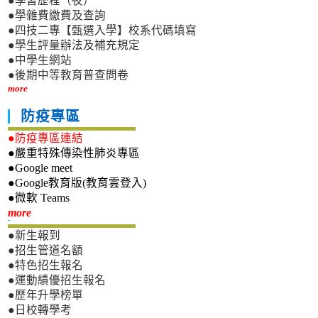
●學習歷程（夜）
●學雜費繳費及查詢
●四技二專【甄選入學】校系代碼填寫
●學生評量辦法及補充規定
●中學生網站
●後期中等教育普查問卷
more
防疫專區
●防疫專區連結
●嚴重特殊傳染性肺炎專區
●Google meet
●Google教育版(教育雲登入)
●微軟 Teams
新生專區
more
●新生報到
●招生管道名額
●特色招生報名
●運動績優招生報名
●歷年升學榜單
●日校轉學考