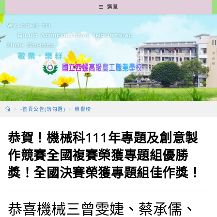
跳
選單
轉
至
主
要
內
容
>
-首頁公告(勿勾選)
>
榮譽榜
恭賀！機械科111年專題及創意製
作競賽全國複賽榮獲專題組優勝
獎！全國決賽榮獲專題組佳作獎！
恭喜機械三曾雯婕、蔡承儒、