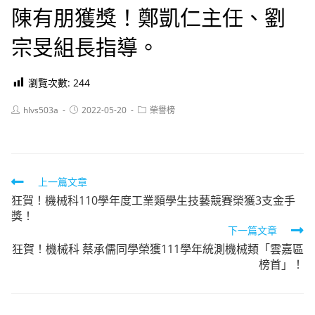
陳有朋獲獎！鄭凱仁主任、劉
宗旻組長指導。
瀏覽次數:
244
Post
Post
Post
hlvs503a
2022-05-20
榮譽榜
author:
published:
category:
Read
上一篇文章
狂賀！機械科110學年度工業類學生技藝競賽榮獲3支金手
more
獎！
articles
下一篇文章
狂賀！機械科 蔡承儒同學榮獲111學年統測機械類「雲嘉區
榜首」！