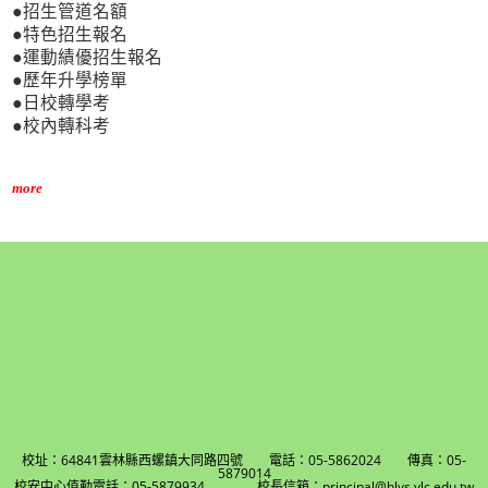
●招生管道名額
●特色招生報名
●運動績優招生報名
●歷年升學榜單
●日校轉學考
●校內轉科考
more
校址：64841雲林縣西螺鎮大同路四號 電話：05-5862024 傳真：05-
5879014
校安中心值勤電話：05-5879934 校長信箱：principal@hlvs.ylc.edu.tw