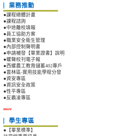
業務推動
●課程總體計畫
●課程諮詢
●中途離校填報
●員工協助方案
●職業安全衛生管理
●內部控制聲明書
●申請補發【畢業證書】說明
●螺聲校刊電子報
●西螺農工教育儲蓄402專戶
●雲林區-實用技能學程分發
●資安專區
●資訊安全政策
●性平專區
●反霸凌專區
more
學生專區
●【畢業標準】