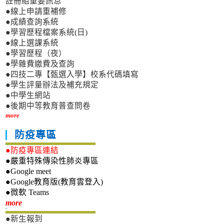
註冊組重要訊息
●線上申請重補修
●成績查詢系統
●學習歷程檔案系統(日)
●線上選課系統
●學習歷程（夜）
●學雜費繳費及查詢
●四技二專【甄選入學】校系代碼填寫
●學生評量辦法及補充規定
●中學生網站
●後期中等教育普查問卷
more
防疫專區
●防疫專區連結
●嚴重特殊傳染性肺炎專區
●Google meet
●Google教育版(教育雲登入)
●微軟 Teams
新生專區
more
●新生報到