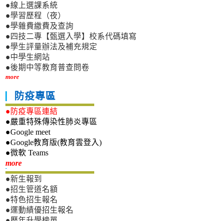
●線上選課系統
●學習歷程（夜）
●學雜費繳費及查詢
●四技二專【甄選入學】校系代碼填寫
●學生評量辦法及補充規定
●中學生網站
●後期中等教育普查問卷
more
防疫專區
●防疫專區連結
●嚴重特殊傳染性肺炎專區
●Google meet
●Google教育版(教育雲登入)
●微軟 Teams
新生專區
more
●新生報到
●招生管道名額
●特色招生報名
●運動績優招生報名
●歷年升學榜單