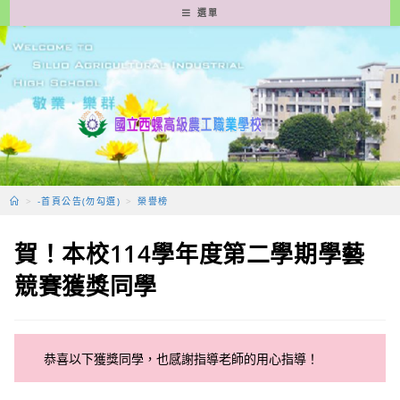
跳
選單
轉
至
主
要
內
容
>
-首頁公告(勿勾選)
>
榮譽榜
賀！本校114學年度第二學期學藝
競賽獲獎同學
恭喜以下獲獎同學，也感謝指導老師的用心指導！