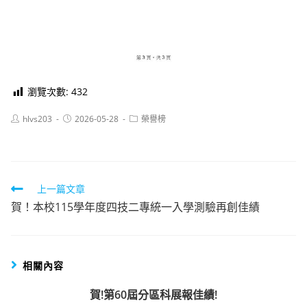
瀏覽次數:
432
Post
Post
Post
hlvs203
2026-05-28
榮譽榜
author:
published:
category:
Read
上一篇文章
賀！本校115學年度四技二專統一入學測驗再創佳績
more
articles
相關內容
賀!第60屆分區科展報佳績!