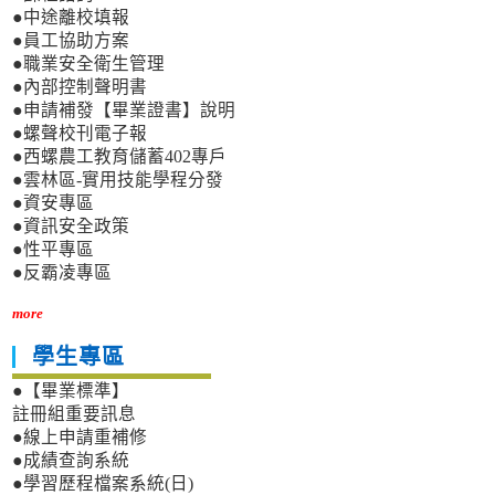
●中途離校填報
●員工協助方案
●職業安全衛生管理
●內部控制聲明書
●申請補發【畢業證書】說明
●螺聲校刊電子報
●西螺農工教育儲蓄402專戶
●雲林區-實用技能學程分發
●資安專區
●資訊安全政策
●性平專區
●反霸凌專區
more
學生專區
●【畢業標準】
註冊組重要訊息
●線上申請重補修
●成績查詢系統
●學習歷程檔案系統(日)