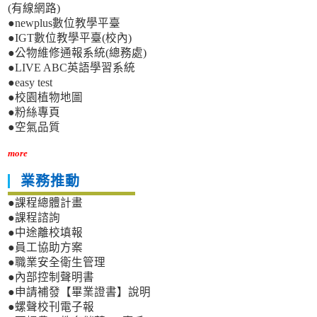
(有線網路)
●newplus數位教學平臺
●IGT數位教學平臺(校內)
●公物維修通報系統(總務處)
●LIVE ABC英語學習系統
●easy test
●校園植物地圖
●粉絲專頁
●空氣品質
more
業務推動
●課程總體計畫
●課程諮詢
●中途離校填報
●員工協助方案
●職業安全衛生管理
●內部控制聲明書
●申請補發【畢業證書】說明
●螺聲校刊電子報