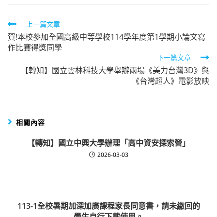
Read
上一篇文章
賀!本校參加全國高級中等學校114學年度第1學期小論文寫
more
作比賽得獎同學
articles
下一篇文章
【轉知】國立雲林科技大學舉辦兩場《美力台灣3D》與
《台灣超人》電影放映
相關內容
【轉知】國立中興大學辦理「高中資安探索營」
2026-03-03
113-1全校暑期加深加廣課程家長同意書，請未繳回的
學生自行下載使用。