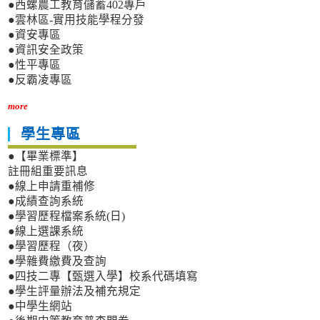
●西螺農工教育儲蓄402專戶
●雲林區-實用技能學程分發
●資安專區
●資訊安全政策
●性平專區
●反霸凌專區
more
學生專區
●【畢業標準】
註冊組重要訊息
●線上申請重補修
●成績查詢系統
●學習歷程檔案系統(日)
●線上選課系統
●學習歷程（夜）
●學雜費繳費及查詢
●四技二專【甄選入學】校系代碼填寫
●學生評量辦法及補充規定
●中學生網站