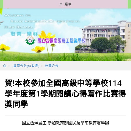
跳
選單
轉
至
主
要
內
容
>
-首頁公告(勿勾選)
>
校園公告
賀!本校參加全國高級中等學校114
學年度第1學期閱讀心得寫作比賽得
獎同學
國立西螺農工 參加教育部國民及學前教育署舉辦