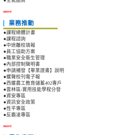
●空氣品質
more
業務推動
●課程總體計畫
●課程諮詢
●中途離校填報
●員工協助方案
●職業安全衛生管理
●內部控制聲明書
●申請補發【畢業證書】說明
●螺聲校刊電子報
●西螺農工教育儲蓄402專戶
●雲林區-實用技能學程分發
●資安專區
●資訊安全政策
●性平專區
●反霸凌專區
more