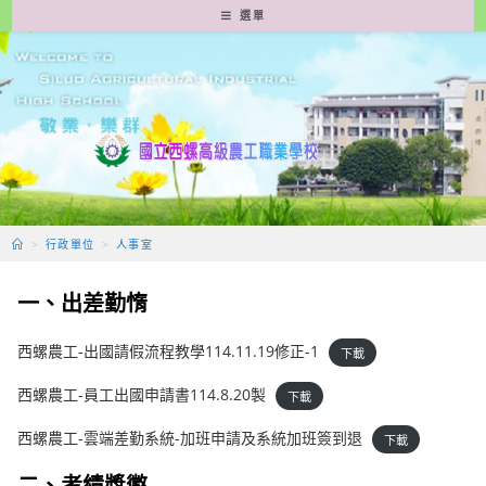
跳
選單
轉
至
主
要
內
容
>
行政單位
>
人事室
一、出差勤惰
西螺農工-出國請假流程教學114.11.19修正-1
下載
西螺農工-員工出國申請書114.8.20製
下載
西螺農工-雲端差勤系統-加班申請及系統加班簽到退
下載
二、考績獎懲