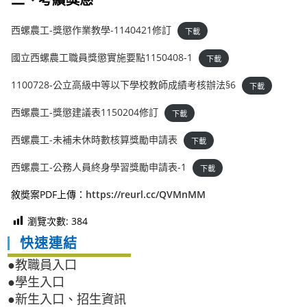
西螺農工-獎懲作業教學-1140421修訂
下載
國立西螺農工職員獎懲實施要點1150408-1
下載
1100728-公立高級中等以下學校教師成績考核辦法§6
下載
西螺農工-獎懲建議表1150204修訂
下載
西螺農工-未補未休時數核算獎勵申請表
下載
西螺農工-公務人員終身學習獎勵申請表-1
下載
敘奬案PDF上傳：
https://reurl.cc/QVMnMM
瀏覽次數:
384
快速連結
●教職員入口
●學生入口
●新生入口、招生資訊