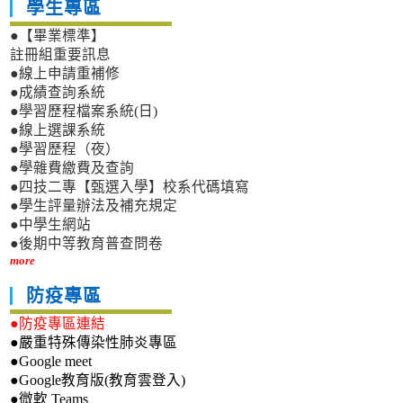
學生專區
●【畢業標準】
註冊組重要訊息
●線上申請重補修
●成績查詢系統
●學習歷程檔案系統(日)
●線上選課系統
●學習歷程（夜）
●學雜費繳費及查詢
●四技二專【甄選入學】校系代碼填寫
●學生評量辦法及補充規定
●中學生網站
●後期中等教育普查問卷
more
防疫專區
●防疫專區連結
●嚴重特殊傳染性肺炎專區
●Google meet
●Google教育版(教育雲登入)
●微軟 Teams