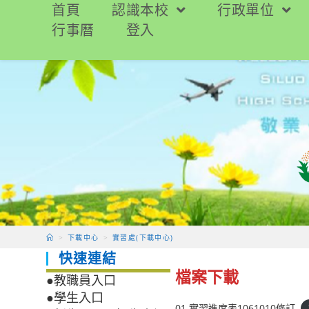
跳
首頁
認識本校
行政單位
轉
行事曆
登入
至
主
要
內
容
>
下載中心
>
實習處(下載中心)
快速連結
檔案下載
●教職員入口
●學生入口
01.實習進度表1061010修訂