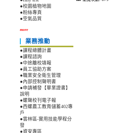
●校園植物地圖
●粉絲專頁
●空氣品質
more
業務推動
●課程總體計畫
●課程諮詢
●中途離校填報
●員工協助方案
●職業安全衛生管理
●內部控制聲明書
●申請補發【畢業證書】
說明
●螺聲校刊電子報
●西螺農工教育儲蓄402專
戶
●雲林區-實用技能學程分
發
●資安專區