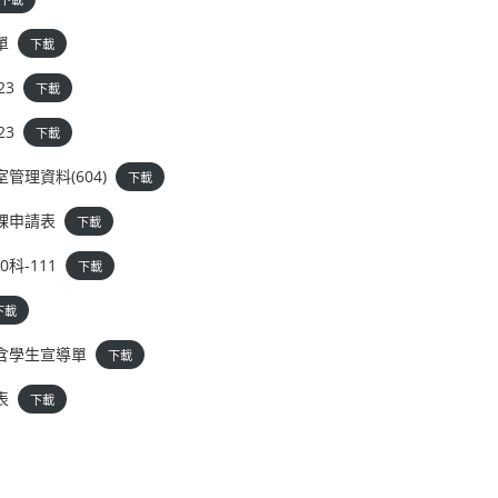
單
下載
23
下載
23
下載
管理資料(604)
下載
課申請表
下載
科-111
下載
下載
含學生宣導單
下載
表
下載