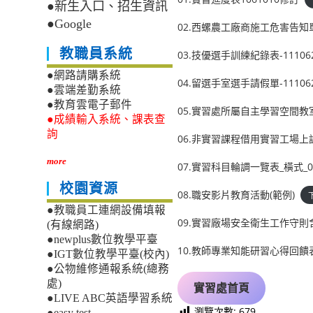
●新生入口、招生資訊
●Google
02.西螺農工廠商施工危害告知
教職員系統
03.技優選手訓練紀錄表-11106
●網路請購系統
04.留選手室選手請假單-11106
●雲端差勤系統
●教育雲電子郵件
05.實習處所屬自主學習空間教室
●成績輸入系統、課表查
詢
06.非實習課程借用實習工場上
more
07.實習科目輪調一覽表_橫式_00
校園資源
08.職安影片教育活動(範例)
●教職員工連網設備填報
09.實習廠場安全衛生工作守則
(有線網路)
●newplus數位教學平臺
10.教師專業知能研習心得回饋
●IGT數位教學平臺(校內)
●公物維修通報系統(總務
處)
實習處首頁
●LIVE ABC英語學習系統
瀏覽次數:
679
●easy test