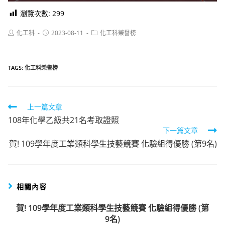
瀏覽次數:
299
Post
Post
Post
化工科
2023-08-11
化工科榮譽榜
author:
published:
category:
TAGS:
化工科榮譽榜
Read
上一篇文章
108年化學乙級共21名考取證照
more
下一篇文章
articles
賀! 109學年度工業類科學生技藝競賽 化驗組得優勝 (第9名)
相關內容
賀! 109學年度工業類科學生技藝競賽 化驗組得優勝 (第
9名)