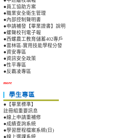
●中途離校填報
●員工協助方案
●職業安全衛生管理
●內部控制聲明書
●申請補發【畢業證書】說明
●螺聲校刊電子報
●西螺農工教育儲蓄402專戶
●雲林區-實用技能學程分發
●資安專區
●資訊安全政策
●性平專區
●反霸凌專區
more
學生專區
●【畢業標準】
註冊組重要訊息
●線上申請重補修
●成績查詢系統
●學習歷程檔案系統(日)
●線上選課系統