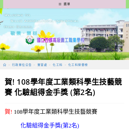
跳
選單
轉
至
主
要
內
容
>
行政單位公告
>
實習處
>
化工科
>
化工科榮譽榜
賀! 108學年度工業類科學生技藝競
賽 化驗組得金手獎 (第2名)
賀!
108
學年度工業類科學生技藝競賽
化驗組得金手獎(第
2
名)