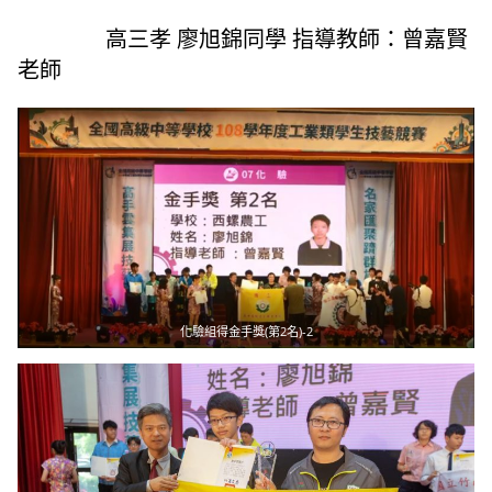
高三孝
廖旭錦
同學 指導教師：曾嘉賢
老師
化驗組得金手獎(第2名)-2