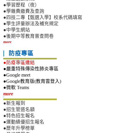
●學習歷程（夜）
●學雜費繳費及查詢
●四技二專【甄選入學】校系代碼填寫
●學生評量辦法及補充規定
●中學生網站
●後期中等教育普查問卷
more
防疫專區
●防疫專區連結
●嚴重特殊傳染性肺炎專區
●Google meet
●Google教育版(教育雲登入)
●微軟 Teams
新生專區
more
●新生報到
●招生管道名額
●特色招生報名
●運動績優招生報名
●歷年升學榜單