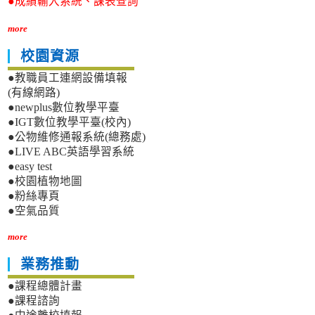
●成績輸入系統、課表查詢
more
校園資源
●教職員工連網設備填報
(有線網路)
●newplus數位教學平臺
●IGT數位教學平臺(校內)
●公物維修通報系統(總務處)
●LIVE ABC英語學習系統
●easy test
●校園植物地圖
●粉絲專頁
●空氣品質
more
業務推動
●課程總體計畫
●課程諮詢