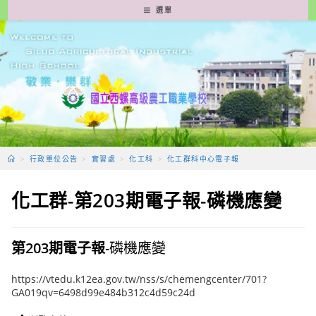
跳
選單
轉
至
主
要
內
容
>
行政單位公告
>
實習處
>
化工科
>
化工群科中心電子報
化工群-第203期電子報-磷機應變
第203期電子報
-磷機應變
https://vtedu.k12ea.gov.tw/nss/s/chemengcenter/701?
GA019qv=6498d99e484b312c4d59c24d