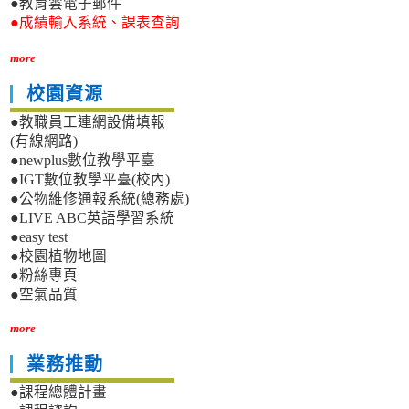
●教育雲電子郵件
●成績輸入系統、課表查詢
more
校園資源
●教職員工連網設備填報
(有線網路)
●newplus數位教學平臺
●IGT數位教學平臺(校內)
●公物維修通報系統(總務處)
●LIVE ABC英語學習系統
●easy test
●校園植物地圖
●粉絲專頁
●空氣品質
more
業務推動
●課程總體計畫