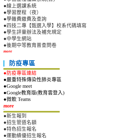
●線上選課系統
●學習歷程（夜）
●學雜費繳費及查詢
●四技二專【甄選入學】校系代碼填寫
●學生評量辦法及補充規定
●中學生網站
●後期中等教育普查問卷
more
防疫專區
●防疫專區連結
●嚴重特殊傳染性肺炎專區
●Google meet
●Google教育版(教育雲登入)
●微軟 Teams
新生專區
more
●新生報到
●招生管道名額
●特色招生報名
●運動績優招生報名