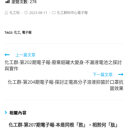
瀏覽次數:
278
Post
Post
Post
化工科
2023-08-11
化工群科中心電子報
author:
published:
category:
TAGS:
化工
,
電子報
Read
上一篇文章
化工群-第202期電子報-廢棄鋁罐大變身-不漏液電池之探討
more
與實作
articles
下一篇文章
化工群-第204期電子報-探討正電高分子溶液抑菌於口罩抗
菌效果
相關內容
化工群-第207期電子報-本是同根「胜」，相煎何「肽」