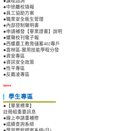
●課程諮詢
●中途離校填報
●員工協助方案
●職業安全衛生管理
●內部控制聲明書
●申請補發【畢業證書】說明
●螺聲校刊電子報
●西螺農工教育儲蓄402專戶
●雲林區-實用技能學程分發
●資安專區
●資訊安全政策
●性平專區
●反霸凌專區
more
學生專區
●【畢業標準】
註冊組重要訊息
●線上申請重補修
●成績查詢系統
●學習歷程檔案系統(日)