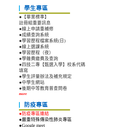
學生專區
●【畢業標準】
註冊組重要訊息
●線上申請重補修
●成績查詢系統
●學習歷程檔案系統(日)
●線上選課系統
●學習歷程（夜）
●學雜費繳費及查詢
●四技二專【甄選入學】校系代碼
填寫
●學生評量辦法及補充規定
●中學生網站
●後期中等教育普查問卷
more
防疫專區
●防疫專區連結
●嚴重特殊傳染性肺炎專區
●Google meet