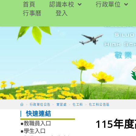
跳
首頁
認識本校
行政單位
轉
行事曆
登入
至
主
要
內
容
>
行政單位公告
>
實習處
>
化工科
>
化工科公告區
快速連結
115年
●教職員入口
●學生入口