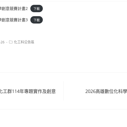
學創意競賽計畫2
下載
學創意競賽計畫3
下載
Post
-26
化工科公告區
category:
化工群114年專題實作及創意
2026高雄數位化科