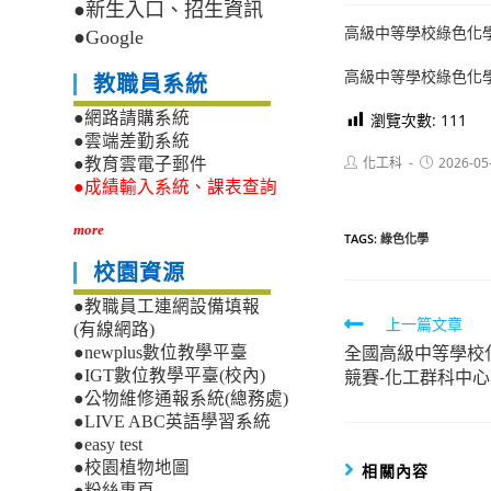
●新生入口、招生資訊
高級中等學校綠色化
●Google
高級中等學校綠色化
教職員系統
●網路請購系統
瀏覽次數:
111
●雲端差勤系統
Post
Post
化工科
2026-05
●教育雲電子郵件
author:
published:
●成績輸入系統、課表查詢
more
TAGS:
綠色化學
校園資源
●教職員工連網設備填報
Read
上一篇文章
(有線網路)
全國高級中等學校
more
●newplus數位教學平臺
競賽-化工群科中心
●IGT數位教學平臺(校內)
articles
●公物維修通報系統(總務處)
●LIVE ABC英語學習系統
●easy test
●校園植物地圖
相關內容
●粉絲專頁