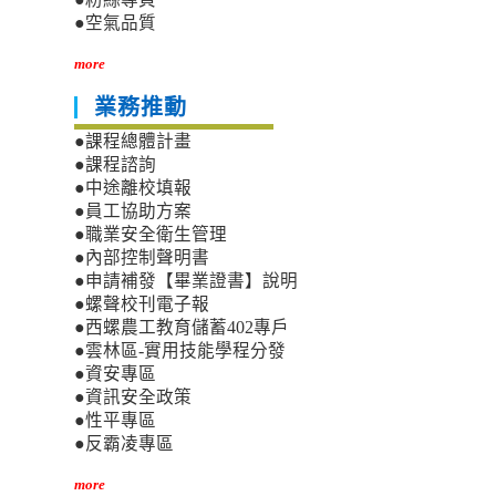
●空氣品質
more
業務推動
●課程總體計畫
●課程諮詢
●中途離校填報
●員工協助方案
●職業安全衛生管理
●內部控制聲明書
●申請補發【畢業證書】說明
●螺聲校刊電子報
●西螺農工教育儲蓄402專戶
●雲林區-實用技能學程分發
●資安專區
●資訊安全政策
●性平專區
●反霸凌專區
more