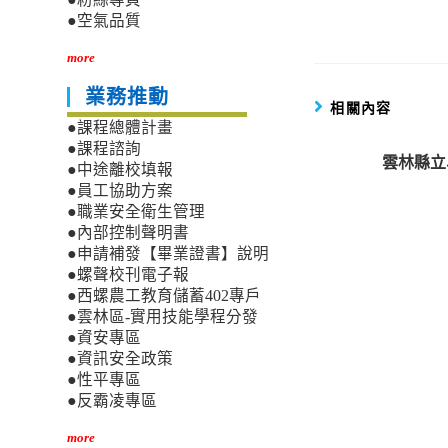
●空氣品質
more
業務推動
相關內容
●課程總體計畫
●課程諮詢
雲林縣立
●中途離校填報
●員工協助方案
●職業安全衛生管理
●內部控制聲明書
●申請補發【畢業證書】說明
●螺聲校刊電子報
●西螺農工教育儲蓄402專戶
●雲林區-實用技能學程分發
●資安專區
●資訊安全政策
●性平專區
●反霸凌專區
more