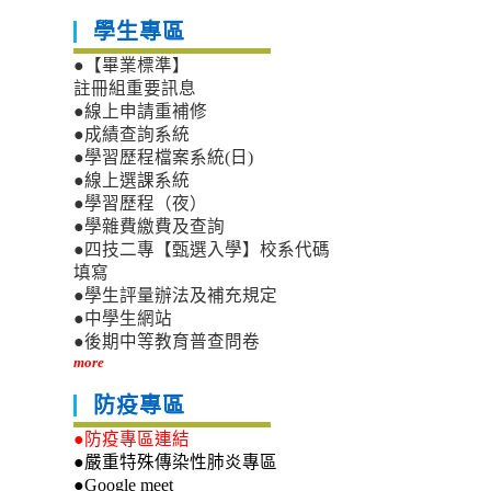
學生專區
●【畢業標準】
註冊組重要訊息
●線上申請重補修
●成績查詢系統
●學習歷程檔案系統(日)
●線上選課系統
●學習歷程（夜）
●學雜費繳費及查詢
●四技二專【甄選入學】校系代碼
填寫
●學生評量辦法及補充規定
●中學生網站
●後期中等教育普查問卷
more
防疫專區
●防疫專區連結
●嚴重特殊傳染性肺炎專區
●Google meet