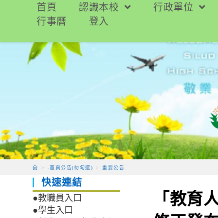
跳
首頁
認識本校
行政單位
轉
行事曆
登入
至
主
要
內
容
>
-首頁公告(勿勾選)
>
重要公告
快速連結
「教育人
●教職員入口
●學生入口