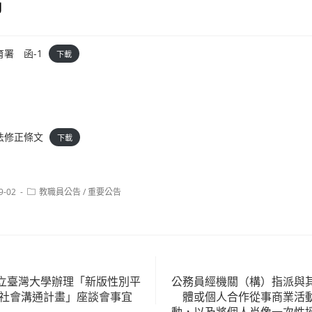
布
署 函-1
下載
法修正條文
下載
Post
9-02
教職員公告
/
重要公告
category:
立臺灣大學辦理「新版性別平
公務員經機關（構）指派與
案社會溝通計畫」座談會事宜
體或個人合作從事商業活
動，以及將個人肖像一次性