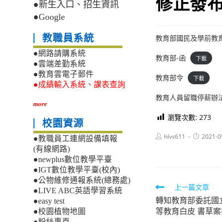
修正發
●新生入口、招生資訊
●Google
教職員系統
教育部國民及學前教育
●網路請購系統
教育部-函
下載
●雲端差勤系統
●教育雲電子郵件
教育部令
下載
●成績輸入系統、課表查詢
教育人員留職停薪辦
more
瀏覽次數:
273
校園資源
Post
Post
hlvs611
2021-0
●教職員工連網設備填報
author:
published:
(有線網路)
●newplus數位教學平臺
●IGT數位教學平臺(校內)
●公物維修通報系統(總務處)
Read
上一篇文章
●LIVE ABC英語學習系統
轉知教育部委託國
more
●easy test
等教育白皮 書草
●校園植物地圖
articles
●粉絲專頁