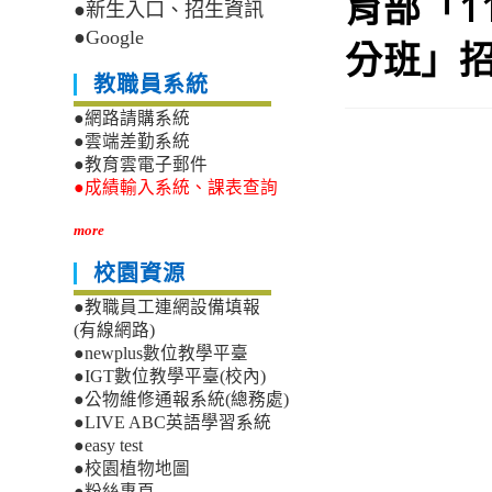
育部「1
●新生入口、招生資訊
●Google
分班」
教職員系統
●網路請購系統
●雲端差勤系統
●教育雲電子郵件
●成績輸入系統、課表查詢
more
校園資源
●教職員工連網設備填報
(有線網路)
●newplus數位教學平臺
●IGT數位教學平臺(校內)
●公物維修通報系統(總務處)
●LIVE ABC英語學習系統
●easy test
●校園植物地圖
●粉絲專頁