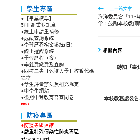
Read
上一篇文章
學生專區
海洋委員會「113
more
●【畢業標準】
份，鼓勵本校教師
articles
註冊組重要訊息
●線上申請重補修
●成績查詢系統
●學習歷程檔案系統(日)
相關內容
●線上選課系統
●學習歷程（夜）
●學雜費繳費及查詢
轉知「臺
●四技二專【甄選入學】校系代碼
填寫
●學生評量辦法及補充規定
●中學生網站
●後期中等教育普查問卷
本校教務處公告
more
防疫專區
●防疫專區連結
●嚴重特殊傳染性肺炎專區
●Google meet