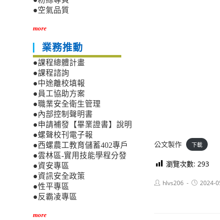
●空氣品質
more
業務推動
●課程總體計畫
●課程諮詢
●中途離校填報
●員工協助方案
●職業安全衛生管理
●內部控制聲明書
●申請補發【畢業證書】說明
●螺聲校刊電子報
公文製作
下載
●西螺農工教育儲蓄402專戶
●雲林區-實用技能學程分發
瀏覽次數:
293
●資安專區
●資訊安全政策
Post
Post
hlvs206
2024-0
●性平專區
author:
published:
●反霸凌專區
more