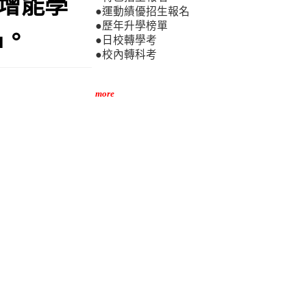
師增能學
●運動績優招生報名
●歷年升學榜單
名。
●日校轉學考
●校內轉科考
more