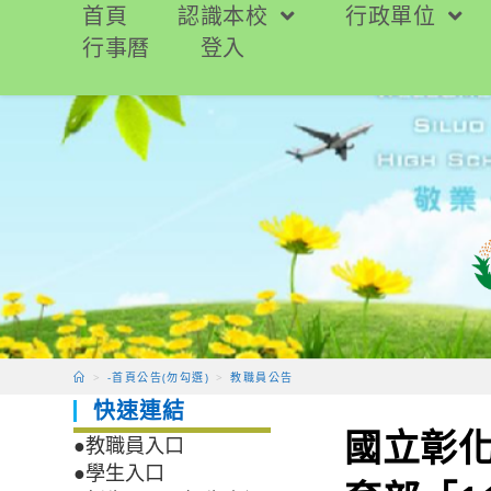
跳
首頁
認識本校
行政單位
轉
行事曆
登入
至
主
要
內
容
>
-首頁公告(勿勾選)
>
教職員公告
快速連結
國立彰
●教職員入口
●學生入口