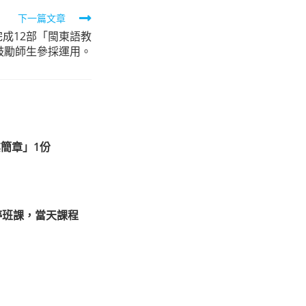
下一篇文章
完成12部「閩東語教
鼓勵師生參採運用。
簡章」1份
停班課，當天課程