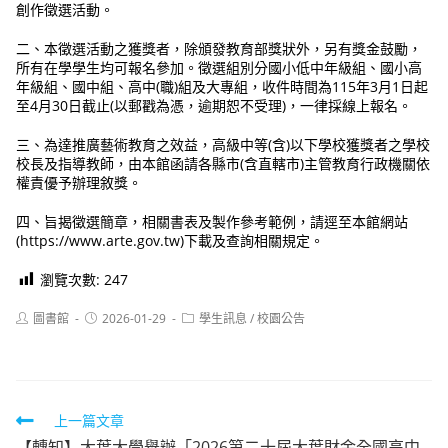
創作徵選活動。
二、本徵選活動之獲獎者，除頒發教育部獎狀外，另有獎金鼓勵，
所有在學學生均可報名參加。徵選組別分國小低中年級組、國小高
年級組、國中組、高中(職)組及大專組，收件時間為115年3月1日起
至4月30日截止(以郵戳為憑，逾期恕不受理)，一律採線上報名。
三、為達推廣藝術教育之效益，高級中等(含)以下學校獲獎者之學校
校長及指導教師，由本館函請各縣市(含直轄市)主管教育行政機關依
權責優予辦理敘獎。
四、旨揭徵選簡章，相關書表及製作參考範例，請逕至本館網站
(https://www.arte.gov.tw)下載及查詢相關規定。
瀏覽次數:
247
Post
Post
Post
圖書館
2026-01-29
學生訊息
/
校園公告
author:
published:
category:
Read
上一篇文章
【轉知】大葉大學舉辦「2026第二十屆大葉財金全國高中