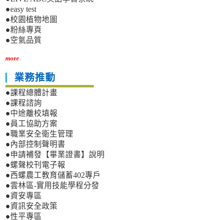
●easy test
●校園植物地圖
●粉絲專頁
●空氣品質
more
業務推動
●課程總體計畫
●課程諮詢
●中途離校填報
●員工協助方案
●職業安全衛生管理
●內部控制聲明書
●申請補發【畢業證書】說明
●螺聲校刊電子報
●西螺農工教育儲蓄402專戶
●雲林區-實用技能學程分發
●資安專區
●資訊安全政策
●性平專區