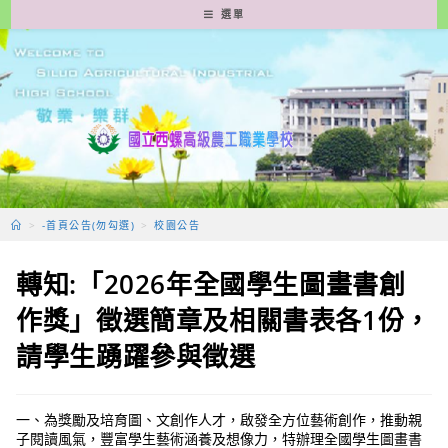
跳
選單
轉
至
主
要
內
容
>
-首頁公告(勿勾選)
>
校園公告
轉知:「2026年全國學生圖畫書創
作獎」徵選簡章及相關書表各1份，
請學生踴躍參與徵選
一、為獎勵及培育圖、文創作人才，啟發全方位藝術創作，推動親
子閱讀風氣，豐富學生藝術涵養及想像力，特辦理全國學生圖畫書