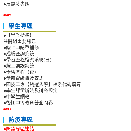
●反霸凌專區
more
學生專區
●【畢業標準】
註冊組重要訊息
●線上申請重補修
●成績查詢系統
●學習歷程檔案系統(日)
●線上選課系統
●學習歷程（夜）
●學雜費繳費及查詢
●四技二專【甄選入學】校系代碼填寫
●學生評量辦法及補充規定
●中學生網站
●後期中等教育普查問卷
more
防疫專區
●防疫專區連結