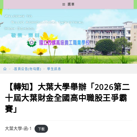
跳
選單
轉
至
主
要
內
容
>
-首頁公告(勿勾選)
>
學生訊息
【轉知】大葉大學舉辦「2026第二
十屆大葉財金全國高中職股王爭霸
賽」
大葉大學-函-1
下載