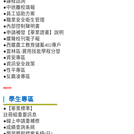
●課程諮詢
●中途離校填報
●員工協助方案
●職業安全衛生管理
●內部控制聲明書
●申請補發【畢業證書】說明
●螺聲校刊電子報
●西螺農工教育儲蓄402專戶
●雲林區-實用技能學程分發
●資安專區
●資訊安全政策
●性平專區
●反霸凌專區
more
學生專區
●【畢業標準】
註冊組重要訊息
●線上申請重補修
●成績查詢系統
●學習歷程檔案系統(日)