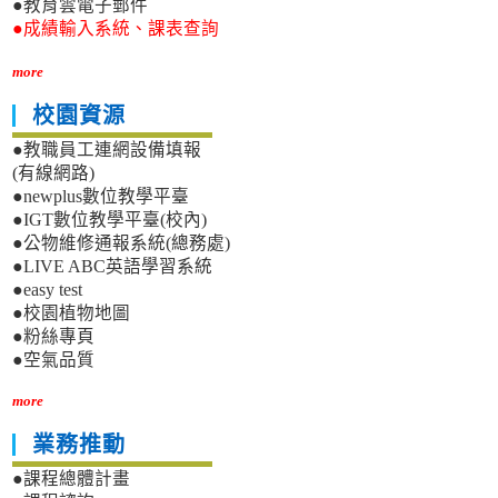
●教育雲電子郵件
●成績輸入系統、課表查詢
more
校園資源
●教職員工連網設備填報
(有線網路)
●newplus數位教學平臺
●IGT數位教學平臺(校內)
●公物維修通報系統(總務處)
●LIVE ABC英語學習系統
●easy test
●校園植物地圖
●粉絲專頁
●空氣品質
more
業務推動
●課程總體計畫