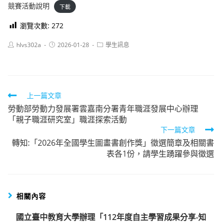
競賽活動說明
下載
瀏覽次數:
272
Post
Post
Post
hlvs302a
2026-01-28
學生訊息
author:
published:
category:
Read
上一篇文章
勞動部勞動力發展署雲嘉南分署青年職涯發展中心辦理
more
「親子職涯研究室」職涯探索活動
articles
下一篇文章
轉知:「2026年全國學生圖畫書創作獎」徵選簡章及相關書
表各1份，請學生踴躍參與徵選
相關內容
國立臺中教育大學辦理「112年度自主學習成果分享-知