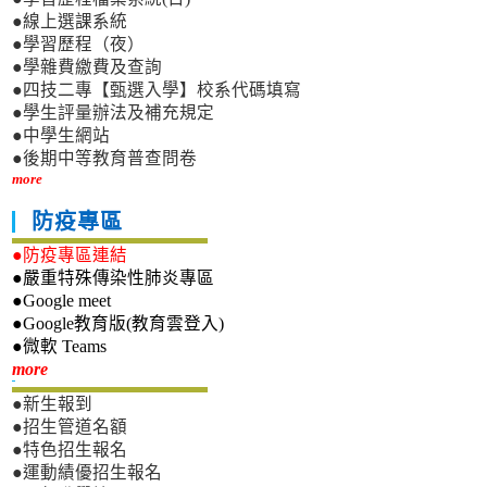
●線上選課系統
●學習歷程（夜）
●學雜費繳費及查詢
●四技二專【甄選入學】校系代碼填寫
●學生評量辦法及補充規定
●中學生網站
●後期中等教育普查問卷
more
防疫專區
●防疫專區連結
●嚴重特殊傳染性肺炎專區
●Google meet
●Google教育版(教育雲登入)
●微軟 Teams
新生專區
more
●新生報到
●招生管道名額
●特色招生報名
●運動績優招生報名