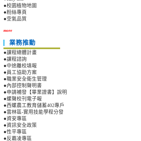
●校園植物地圖
●粉絲專頁
●空氣品質
more
業務推動
●課程總體計畫
●課程諮詢
●中途離校填報
●員工協助方案
●職業安全衛生管理
●內部控制聲明書
●申請補發【畢業證書】說明
●螺聲校刊電子報
●西螺農工教育儲蓄402專戶
●雲林區-實用技能學程分發
●資安專區
●資訊安全政策
●性平專區
●反霸凌專區