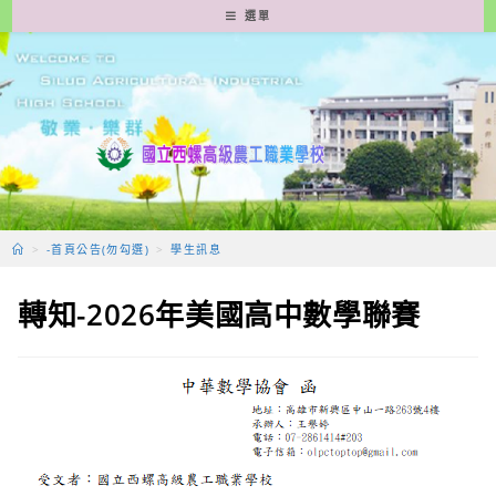
跳
選單
轉
至
主
要
內
容
>
-首頁公告(勿勾選)
>
學生訊息
轉知-2026年美國高中數學聯賽