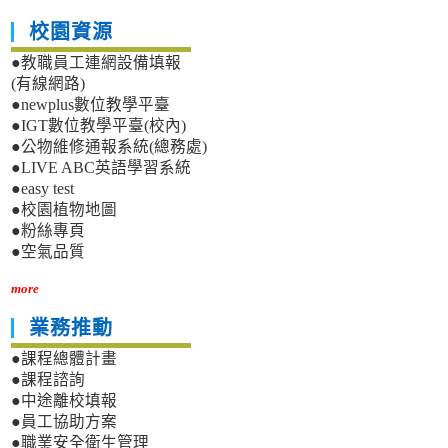
校園資源
●教職員工連網設備填報
(有線網路)
●newplus數位教學平臺
●IGT數位教學平臺(校內)
●公物維修通報系統(總務處)
●LIVE ABC英語學習系統
●easy test
●校園植物地圖
●粉絲專頁
●空氣品質
more
業務推動
●課程總體計畫
●課程諮詢
●中途離校填報
●員工協助方案
●職業安全衛生管理