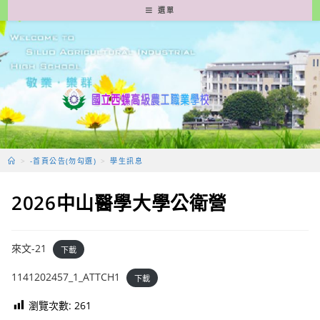
跳
選單
轉
至
主
要
內
容
>
-首頁公告(勿勾選)
>
學生訊息
2026中山醫學大學公衛營
來文-21
下載
1141202457_1_ATTCH1
下載
瀏覽次數:
261