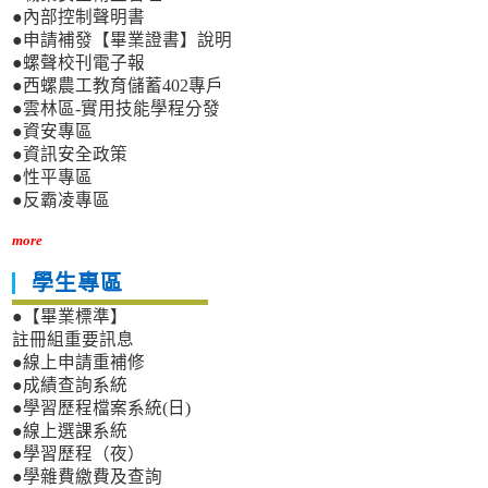
●內部控制聲明書
●申請補發【畢業證書】說明
●螺聲校刊電子報
●西螺農工教育儲蓄402專戶
●雲林區-實用技能學程分發
●資安專區
●資訊安全政策
●性平專區
●反霸凌專區
more
學生專區
●【畢業標準】
註冊組重要訊息
●線上申請重補修
●成績查詢系統
●學習歷程檔案系統(日)
●線上選課系統
●學習歷程（夜）
●學雜費繳費及查詢