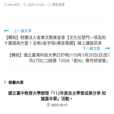
Post
Post
Post
hlvs303
2025-12-02
學生訊息
author:
published:
category:
Read
上一篇文章
【轉知】財團法人金車文教基金會【文化任意門—埃及的
more
十萬個為什麼！法老x金字塔x黃金寶藏】線上講座訊息
articles
下一篇文章
【轉知】國立臺灣科技大學訂於明(115)年1月25日(日)至1
月27日(二)辦理「2026『創AI』實作研習營」
相關內容
國立臺中教育大學辦理「112年度自主學習成果分享-知
識嘉年華」活動。
2023-10-17