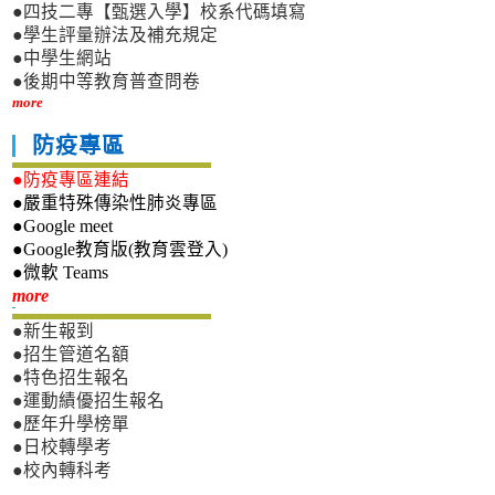
●四技二專【甄選入學】校系代碼填寫
●學生評量辦法及補充規定
●中學生網站
●後期中等教育普查問卷
more
防疫專區
●防疫專區連結
●嚴重特殊傳染性肺炎專區
●Google meet
●Google教育版(教育雲登入)
●微軟 Teams
新生專區
more
●新生報到
●招生管道名額
●特色招生報名
●運動績優招生報名
●歷年升學榜單
●日校轉學考
●校內轉科考