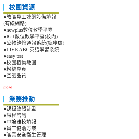
校園資源
●教職員工連網設備填報
(有線網路)
●newplus數位教學平臺
●IGT數位教學平臺(校內)
●公物維修通報系統(總務處)
●LIVE ABC英語學習系統
●easy test
●校園植物地圖
●粉絲專頁
●空氣品質
more
業務推動
●課程總體計畫
●課程諮詢
●中途離校填報
●員工協助方案
●職業安全衛生管理