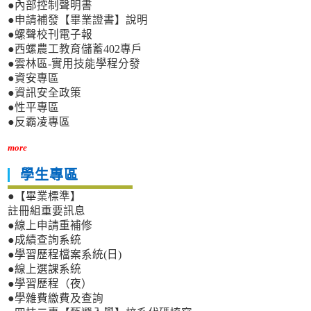
●內部控制聲明書
●申請補發【畢業證書】說明
●螺聲校刊電子報
●西螺農工教育儲蓄402專戶
●雲林區-實用技能學程分發
●資安專區
●資訊安全政策
●性平專區
●反霸凌專區
more
學生專區
●【畢業標準】
註冊組重要訊息
●線上申請重補修
●成績查詢系統
●學習歷程檔案系統(日)
●線上選課系統
●學習歷程（夜）
●學雜費繳費及查詢