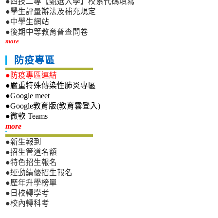
●四技二專【甄選入學】校系代碼填寫
●學生評量辦法及補充規定
●中學生網站
●後期中等教育普查問卷
more
防疫專區
●防疫專區連結
●嚴重特殊傳染性肺炎專區
●Google meet
●Google教育版(教育雲登入)
●微軟 Teams
新生專區
more
●新生報到
●招生管道名額
●特色招生報名
●運動績優招生報名
●歷年升學榜單
●日校轉學考
●校內轉科考