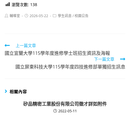
瀏覽次數:
138
Post
Post
Post
輔導室
2026-05-22
學生訊息
/
校園公告
author:
published:
category:
Read
上一篇文章
國立宜蘭大學115學年度進修學士班招生資訊及海報
more
下一篇文章
articles
國立屏東科技大學115學年度四技進修部單獨招生訊息
相關內容
矽品精密工業股份有限公司徵才詳如附件
2022-05-11