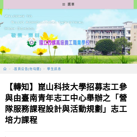
跳
選單
轉
至
主
要
內
容
>
-首頁公告(勿勾選)
>
學生訊息
【轉知】崑山科技大學招募志工參
與由臺南青年志工中心舉辦之「營
隊服務課程設計與活動規劃」志工
培力課程