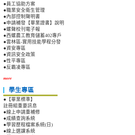
●員工協助方案
●職業安全衛生管理
●內部控制聲明書
●申請補發【畢業證書】說明
●螺聲校刊電子報
●西螺農工教育儲蓄402專戶
●雲林區-實用技能學程分發
●資安專區
●資訊安全政策
●性平專區
●反霸凌專區
more
學生專區
●【畢業標準】
註冊組重要訊息
●線上申請重補修
●成績查詢系統
●學習歷程檔案系統(日)
●線上選課系統