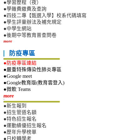
●學習歷程（夜）
●學雜費繳費及查詢
●四技二專【甄選入學】校系代碼填寫
●學生評量辦法及補充規定
●中學生網站
●後期中等教育普查問卷
more
防疫專區
●防疫專區連結
●嚴重特殊傳染性肺炎專區
●Google meet
●Google教育版(教育雲登入)
●微軟 Teams
新生專區
more
●新生報到
●招生管道名額
●特色招生報名
●運動績優招生報名
●歷年升學榜單
●日校轉學考