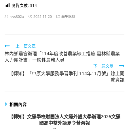
瀏覽次數:
314
Post
Post
Post
hlvs302a
2025-11-20
學生訊息
author:
published:
category:
Read
上一篇文章
林內鄉農會辦理「114年度改善農業缺工措施-雲林縣農業
more
人力團計畫」一般性農務人員
articles
下一篇文章
【轉知】「中原大學服務學習季刊-114年11月號」線上閱
覽資訊
相關內容
【轉知】文藻學校財團法人文藻外語大學辦理2026文藻
國高中雙外語夏令營海報