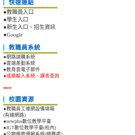
快速連結
雙
學
外
華
●教職員入口
語
語
●學生入口
夏
文
●新生入口、招生資訊
令
學
營
系
●Google
海
辦
報
理
教職員系統
2026
年
●網路請購系統
「第
●雲端差勤系統
十
●教育雲電子郵件
五
●成績輸入系統、課表查詢
屆
臺
more
東
詩
校園資源
歌
節
●教職員工連網設備填報
——
(有線網路)
Hohaiyan！
●newplus數位教學平臺
Hold
●IGT數位教學平臺(校內)
海
●公物維修通報系統(總務處)