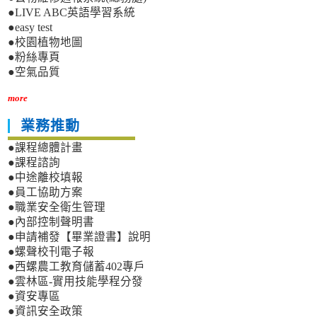
洋！」
●LIVE ABC英語學習系統
之
●easy test
「向
●校園植物地圖
海
●粉絲專頁
發
聲
●空氣品質
Thiaⁿ-
hái
more
Liām-
業務推動
kua
青
●課程總體計畫
春
●課程諮詢
╳
●中途離校填報
混
●員工協助方案
齡
朗
●職業安全衛生管理
誦
●內部控制聲明書
賽」
●申請補發【畢業證書】說明
海
●螺聲校刊電子報
報
●西螺農工教育儲蓄402專戶
及
●雲林區-實用技能學程分發
朗
●資安專區
誦
●資訊安全政策
賽