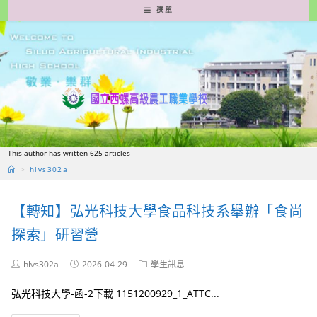
跳
選單
轉
至
主
要
內
容
This author has written 625 articles
>
hlvs302a
【轉知】弘光科技大學食品科技系舉辦「食尚
探索」研習營
Post
Post
Post
hlvs302a
2026-04-29
學生訊息
author:
published:
category:
弘光科技大學-函-2下載 1151200929_1_ATTC...