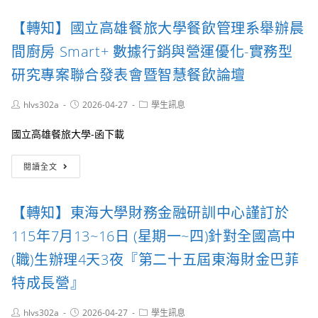
教
年
實
育
7
【轉知】國立高雄餐旅大學餐飲管理系舉辦晨
施
部
月
計
國
14
間廚房 Smart+ 數據行銷與營運優化-實務型
畫」
民
日
及
研究專案聯合發表會暨智慧餐飲論壇
至
學
17
前
日
Post
Post
Post
hlvs302a
2026-04-27
學生訊息
教
author:
published:
舉
category:
育
辦
國立高雄餐旅大學-函下載
署
「第
轉
16
【轉
型
閱讀全文
屆
知】
正
政
國
義
大
立
教
【轉知】東海大學財務金融研訓中心謹訂於
企
高
育
管
雄
資
115年7月13~16日 (星期一~四)針對全國高中
營」
餐
源
活
旅
(職)生辦理4天3夜『第二十五屆東海財金巴菲
中
動
大
心
特成長營』
學
辦
餐
理
飲
Post
Post
Post
hlvs302a
115
2026-04-27
學生訊息