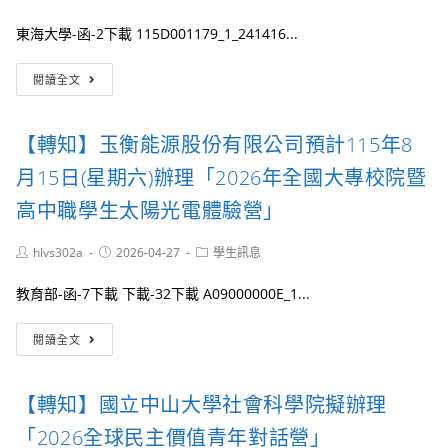
管
author:
published:
category:
年
理
度
東海大學-函-2下載 115D001179_1_241416...
系
「《大
舉
濛》
【轉
閱讀全文
辦
電
知】
晨
影
東
間
放
海
廚
【轉知】玉衡能源股份有限公司預計115年8
映
大
房
暨
學
月15日(星期六)辦理「2026年全國大專校院暨
Smart+
座
財
數
談
務
高中職學生太陽光電體驗營」
據
會」
金
行
研
融
Post
Post
Post
hlvs302a
銷
2026-04-27
學生訊息
習
研
author:
published:
category:
與
活
訓
營
教育部-函-7下載 下載-32下載 A09000000E_1...
動
中
運
心
優
【轉
謹
閱讀全文
化-
知】
訂
實
玉
於
務
衡
115
【轉知】國立中山大學社會科學院擬辦理
型
能
年
研
源
7
「2026全球民主價值青年對話營」
究
股