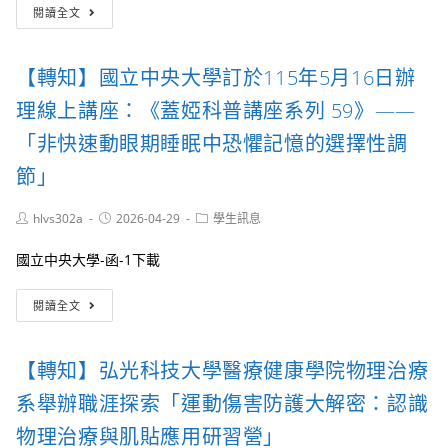
【轉
閱讀全文
知】
弘
光
【轉知】國立中央大學訂於115年5月16日辦
科
技
理線上講座：《蓋婭科普講座系列 59》——
大
學
「非快速動眼期睡眠中恐懼記憶的選擇性調
食
節」
品
科
技
Post
Post
Post
hlvs302a
2026-04-29
學生訊息
系
author:
published:
category:
舉
國立中央大學-函-1下載
辦
「食
【轉
閱讀全文
尚
知】
探
國
索」
立
研
【轉知】弘光科技大學醫療健康學院物理治療
中
習
央
系舉辦職涯探索「運動傷害防護大解密：認識
營
大
學
物理治療與肌貼應用研習營」