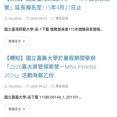
球
專
十
委
民
營」延長報名至115年4月27日止
校
五
辦
主
院
屆
國
價
暨
東
Post
Post
Post
hlvs302a
2026-04-23
學生訊息
立
值
高
author:
published:
category:
海
臺
青
中
財
國立臺灣師範大學-函-1下載 僑務委員會115年僑務探索營報...
灣
年
職
金
藝
對
學
巴
【轉
術
話
生
閱讀全文
菲
知】
大
營」
太
特
國
學
陽
成
立
「第
光
【轉知】國立嘉義大學於暑假期間舉辦
長
臺
13
電
營』
灣
屆
「2026嘉大資管探索營－MISs FinVibe
體
師
MATA
驗
範
獎
2026」活動海報乙份
營」
大
影
學
像
Post
Post
Post
hlvs302a
2026-04-23
學生訊息
「115
培
author:
published:
category:
年
力
國立嘉義大學-函下載 115BC00144_1_201101...
僑
工
務
作
【轉
探
坊」
閱讀全文
知】
索
招
國