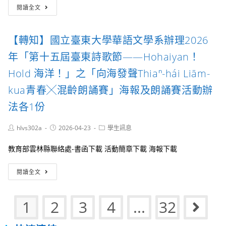
【轉
興
系
閱讀全文
知】
大
夏
文
學
令
藻
土
營」
【轉知】國立臺東大學華語文學系辦理2026
學
木
校
週：
年「第十五屆臺東詩歌節——Hohaiyan！
財
大
團
地
Hold 海洋！」之「向海發聲Thiaⁿ-hái Liām-
法
工
kua青春╳混齡朗誦賽」海報及朗誦賽活動辦
人
程
文
面
法各1份
藻
臨
外
的
Post
Post
語
Post
hlvs302a
挑
2026-04-23
學生訊息
author:
published:
category:
大
戰」
學
活
教育部雲林縣聯絡處-書函下載 活動簡章下載 海報下載
辦
動
理
【轉
閱讀全文
2026
知】
文
國
藻
立
1
2
3
4
...
32
Go t
國
臺
高
東
中
大