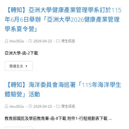
營」
生
立
延
簡
【轉知】亞洲大學健康產業管理學系訂於115
嘉
長
章
義
報
年6月6日舉辦「亞洲大學2026健康產業管理
及
大
名
海
學
學系夏令營」
至
報
於
115
電
暑
年
子
Post
Post
Post
hlvs302a
2026-04-23
學生訊息
假
author:
published:
4
category:
檔
期
月
各
亞洲大學-函-2下載
間
27
1
舉
日
份
【轉
辦
閱讀全文
止
知】
「2026
亞
嘉
洲
大
【轉知】海洋委員會海巡署「115年海洋學生
大
資
學
管
體驗營」活動
健
探
康
索
Post
Post
Post
hlvs302a
2026-04-23
學生訊息
產
營
author:
published:
category:
業
－
教育部國民及學前教育署-函-8下載 附件1-行程規劃表下載 ...
管
MISs
理
FinVibe