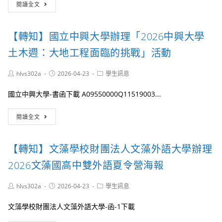
【轉
學
2026」
閱讀全文
知】
系
活
海
訂
動
洋
於
海
【轉知】國立中興大學辦理「2026中興大學
委
115
報
員
年
土木週：大地工程面臨的挑戰」活動
乙
會
6
份
海
月
Post
Post
Post
hlvs302a
2026-04-23
學生訊息
巡
6
author:
published:
category:
署
日
國立中興大學-書函下載 A09550000Q11519003...
「115
舉
年
辦
【轉
海
「亞
閱讀全文
知】
洋
洲
國
學
大
立
生
學
【轉知】文藻學校財團法人文藻外語大學辦理
中
體
2026
興
驗
健
2026文藻國高中雙外語夏令營海報
大
營」
康
學
活
產
Post
Post
Post
hlvs302a
2026-04-23
學生訊息
辦
動
業
author:
published:
category:
理
管
文藻學校財團法人文藻外語大學-函-1下載
「2026
理
中
學