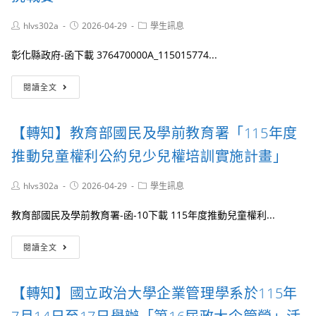
時
系
「非
尚
舉
快
Post
Post
Post
hlvs302a
2026-04-29
學生訊息
設
辦
速
author:
published:
category:
計
職
動
彰化縣政府-函下載 376470000A_115015774...
學
涯
眼
系
探
期
【轉
第
索
睡
閱讀全文
知】
十
「運
眠
彰
六
動
中
化
屆
傷
恐
【轉知】教育部國民及學前教育署「115年度
縣
畢
害
懼
政
業
防
推動兒童權利公約兒少兒權培訓實施計畫」
記
府
製
護
憶
辦
作
大
的
Post
Post
Post
hlvs302a
2026-04-29
學生訊息
理
展
解
選
author:
published:
category:
2026
演
密：
擇
教育部國民及學前教育署-函-10下載 115年度推動兒童權利...
彰
系
認
性
化
列
識
調
【轉
青
活
物
節」
閱讀全文
知】
年
動
理
教
提
治
育
案
療
【轉知】國立政治大學企業管理學系於115年
部
挑
與
國
戰
肌