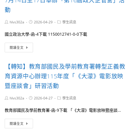
7月14日至17日舉辦「第16屆政大企管營」活
民
賽
貼
及
動
應
學
用
前
研
Post
Post
Post
hlvs302a
2026-04-29
學生訊息
教
習
author:
published:
category:
育
營」
國立政治大學-函-4下載 1150012741-0-0下載
署
「115
【轉
年
閱讀全文
知】
度
國
推
立
動
【轉知】教育部國民及學前教育署轉型正義教
政
兒
治
童
育資源中心辦理115年度「《大濛》電影放映
大
權
學
暨座談會」研習活動
利
企
公
業
約
Post
Post
Post
hlvs302a
2026-04-27
學生訊息
管
author:
published:
兒
category:
理
少
教育部國民及學前教育署-函-9下載 「《大濛》電影放映暨座談...
學
兒
系
權
【轉
於
閱讀全文
培
知】
115
訓