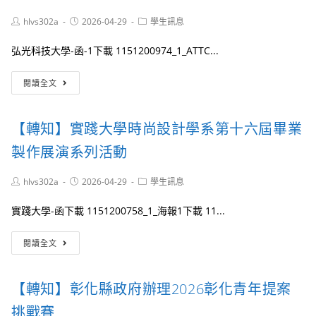
訂
於
Post
Post
Post
hlvs302a
2026-04-29
學生訊息
115
author:
published:
category:
年
弘光科技大學-函-1下載 1151200974_1_ATTC...
5
月
【轉
16
閱讀全文
知】
日
弘
辦
光
理
【轉知】實踐大學時尚設計學系第十六屆畢業
科
線
技
上
製作展演系列活動
大
講
學
座：
Post
Post
Post
hlvs302a
2026-04-29
學生訊息
醫
《蓋
author:
published:
category:
療
婭
實踐大學-函下載 1151200758_1_海報1下載 11...
健
科
康
普
【轉
學
講
閱讀全文
知】
院
座
實
物
系
踐
理
列
【轉知】彰化縣政府辦理2026彰化青年提案
大
治
59》
學
療
挑戰賽
——