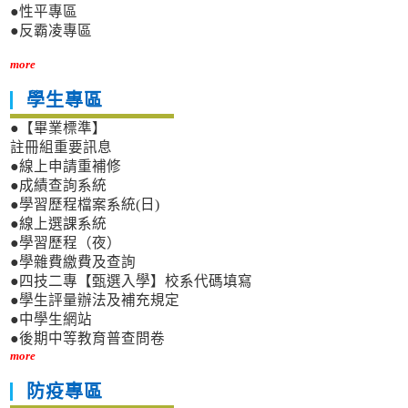
●性平專區
活
動
●反霸凌專區
辦
法
more
各
學生專區
1
份
●【畢業標準】
註冊組重要訊息
●線上申請重補修
●成績查詢系統
●學習歷程檔案系統(日)
●線上選課系統
●學習歷程（夜）
●學雜費繳費及查詢
●四技二專【甄選入學】校系代碼填寫
●學生評量辦法及補充規定
●中學生網站
●後期中等教育普查問卷
more
防疫專區