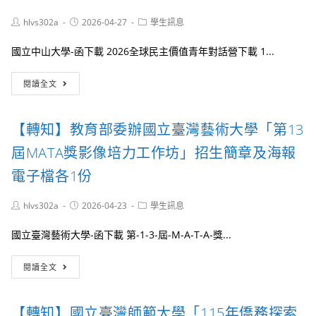
月
專
份
13~16
Post
Post
Post
hlvs302a
2026-04-27
學生訊息
案
有
日
author:
published:
category:
聯
限
(星
合
國立中山大學-函下載 2026全球民主價值青年對話營下載 1...
公
期
發
司
一
表
【轉
預
~
閱讀全文
會
知】
計
四)
暨
國
115
針
智
立
年
對
【轉知】教育部委辦國立臺灣藝術大學「第13
慧
中
8
全
餐
山
月
屆MATA獎影像培力工作坊」招生簡章及海報
國
飲
大
15
高
論
學
日
電子檔各1份
中
壇
社
(星
(職)
會
期
生
Post
Post
Post
hlvs302a
2026-04-23
學生訊息
科
六)
author:
published:
category:
辦
學
辦
理
國立臺灣藝術大學-函下載 第-1-3-屆-M-A-T-A-獎...
院
理
4
擬
「2026
天
【轉
辦
年
閱讀全文
3
知】
理
全
夜
教
「2026
國
『第
育
全
大
【轉知】國立臺灣師範大學「115年僑務探索
二
部