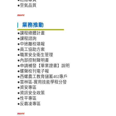
●空氣品質
more
業務推動
●課程總體計畫
●課程諮詢
●中途離校填報
●員工協助方案
●職業安全衛生管理
●內部控制聲明書
●申請補發【畢業證書】說明
●螺聲校刊電子報
●西螺農工教育儲蓄402專戶
●雲林區-實用技能學程分發
●資安專區
●資訊安全政策
●性平專區
●反霸凌專區
more