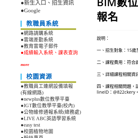
BIM數
●新生入口、招生資訊
●Google
報名
教職員系統
●網路請購系統
說明：
●雲端差勤系統
●教育雲電子郵件
一、招生對象：15
●成績輸入系統、課表查詢
二、課程費用：符合課
more
三、詳細課程相關資
校園資源
四、課程相關問題，請逕
●教職員工連網設備填報
lineID：@822ckery
(有線網路)
●newplus數位教學平臺
●IGT數位教學平臺(校內)
●公物維修通報系統(總務處)
●LIVE ABC英語學習系統
●easy test
●校園植物地圖
●粉絲專頁