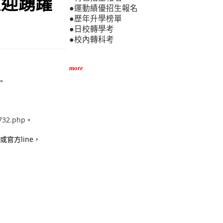
歡迎踴躍
●運動績優招生報名
●歷年升學榜單
●日校轉學考
●校內轉科考
more
。
0732.php
。
官方line，