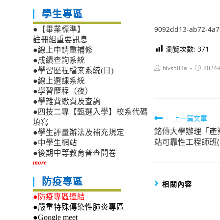
學生專區
9092dd13-ab72-4a7
●【畢業標準】
註冊組重要訊息
瀏覽次數:
371
●線上申請重補修
●成績查詢系統
Post
Post
hlvs503a
2024-
●學習歷程檔案系統(日)
author:
published
●線上選課系統
●學習歷程（夜）
●學雜費繳費及查詢
●四技二專【甄選入學】校系代碼
Read
上一篇文章
填寫
銘傳大學辦理「產
more
●學生評量辦法及補充規定
站可靠性工程師班(
●中學生網站
articles
●後期中等教育普查問卷
more
防疫專區
相關內容
●防疫專區連結
●嚴重特殊傳染性肺炎專區
●Google meet