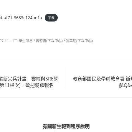
d-af71-3683c124be1a
下載
Post
07-11
學生訊息
/
實習處(下載中心)
/
就業組(下載中心)
:
category:
業新尖兵計畫」雲端與SRE網
教育部國民及學前教育署 辦
第11梯次)，歡迎踴躍報名
航Q
有關新生報到程序說明