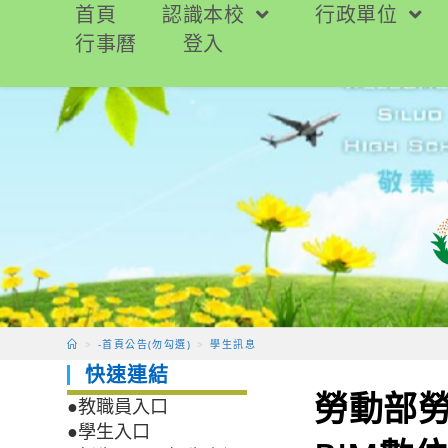
跳
首頁
認識本校
行政單位
轉
行事曆
登入
至
主
要
內
容
>
-首頁公告(勿勾選)
>
學生訊息
快速連結
勞動部勞
●教職員入口
●學生入口