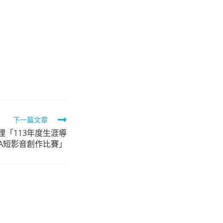
下一篇文章
理「113年度生涯導
&A短影音創作比賽」