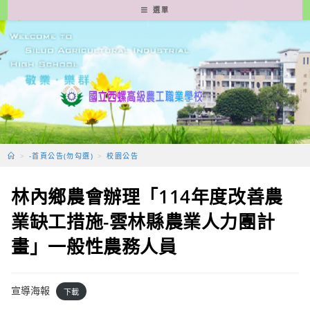
跳
選單
轉
至
主
要
內
容
>
-首頁公告(勿勾選)
>
校園公告
林內鄉農會辦理「114年度改善農
業缺工措施-雲林縣農業人力團計
畫」一般性農務人員
宣導海報
下載