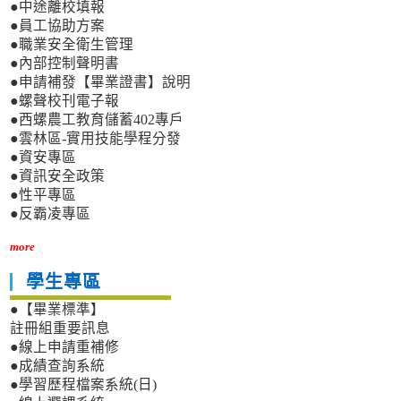
●中途離校填報
●員工協助方案
●職業安全衛生管理
●內部控制聲明書
●申請補發【畢業證書】說明
●螺聲校刊電子報
●西螺農工教育儲蓄402專戶
●雲林區-實用技能學程分發
●資安專區
●資訊安全政策
●性平專區
●反霸凌專區
more
學生專區
●【畢業標準】
註冊組重要訊息
●線上申請重補修
●成績查詢系統
●學習歷程檔案系統(日)