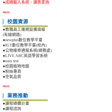
●成績輸入系統、課表查詢
more
校園資源
●教職員工連網設備填報
(有線網路)
●newplus數位教學平臺
●IGT數位教學平臺(校內)
●公物維修通報系統(總務處)
●LIVE ABC英語學習系統
●easy test
●校園植物地圖
●粉絲專頁
●空氣品質
more
業務推動
●課程總體計畫
●課程諮詢