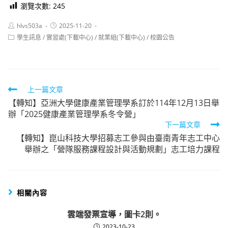
瀏覽次數:
245
Post
Post
hlvs503a
2025-11-20
author:
published:
Post
學生訊息
/
實習處(下載中心)
/
就業組(下載中心)
/
校園公告
category:
Read
上一篇文章
【轉知】亞洲大學健康產業管理學系訂於114年12月13日舉
more
辦「2025健康產業管理學系冬令營」
articles
下一篇文章
【轉知】崑山科技大學招募志工參與由臺南青年志工中心
舉辦之「營隊服務課程設計與活動規劃」志工培力課程
相關內容
雲端發票宣導，圖卡2則。
2023-10-23