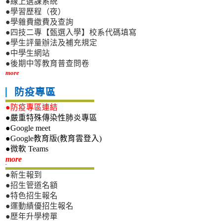
●線上選課系統
●學習歷程（夜）
●學雜費繳費及查詢
●四技二專【甄選入學】校系代碼填寫
●學生評量辦法及補充規定
●中學生網站
●後期中等教育普查問卷
more
防疫專區
●防疫專區連結
●嚴重特殊傳染性肺炎專區
●Google meet
●Google教育版(教育雲登入)
●微軟 Teams
新生專區
more
●新生報到
●招生管道名額
●特色招生報名
●運動績優招生報名
●歷年升學榜單