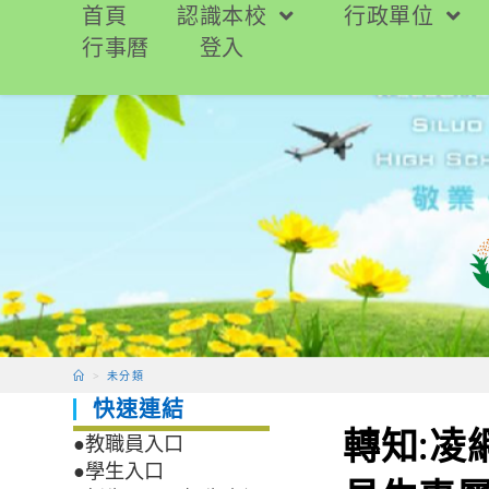
跳
首頁
認識本校
行政單位
轉
行事曆
登入
至
主
要
內
容
>
未分類
快速連結
轉知:凌
●教職員入口
●學生入口