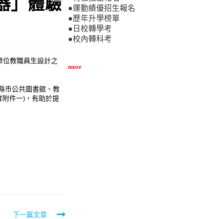
讀器」體驗
●運動績優招生報名
●歷年升學榜單
●日校轉學考
●校內轉科考
單位教職員生設計之
more
各縣巿公共圖書館、教
詳附件一)，有助於提
下一篇文章