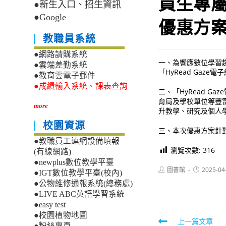
員生專屬
●新生入口、招生資訊
●Google
優惠方
教職員系統
●網路請購系統
一、為響應數位學習
●雲端差勤系統
「HyRead Gaz
●教育雲電子郵件
●成績輸入系統、課表查詢
二、「HyRead 
育局及學校單位等豐富
more
升教學、研究及個人
校園資源
三、本次優惠方案針對
●教職員工連網設備填報
瀏覽次數:
316
(有線網路)
●newplus數位教學平臺
Post
Post
圖書館
2025-04
●IGT數位教學平臺(校內)
author:
published:
●公物維修通報系統(總務處)
●LIVE ABC英語學習系統
●easy test
●校園植物地圖
Read
上一篇文章
●粉絲專頁