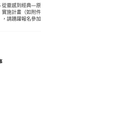
5 從靈感到經典—原
壇」實施計畫（如附件
），請踴躍報名參加
事