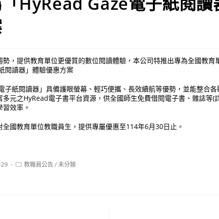
「HyRead Gaze電子紙閱
案
趨勢，提供教育單位更優質的數位閱讀體驗，本公司特推出專為全國教育
e電子紙閱讀器」體驗優惠方案
Gaze電子紙閱讀器」具備護眼螢幕、輕巧便攜、長效續航等優勢，並能整合
多元之HyRead電子書平台資源，供全國師生免費借閱電子書、雜誌等(
學習效率。
全國教育單位教職員生，提供專屬優惠至114年6月30日止。
Post
-29
教職員公告
/
未分類
category: