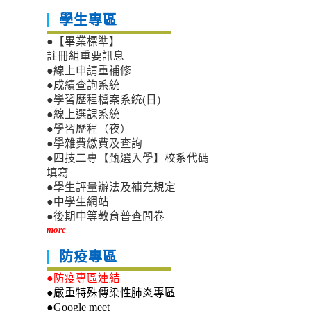
學生專區
●【畢業標準】
註冊組重要訊息
●線上申請重補修
●成績查詢系統
●學習歷程檔案系統(日)
●線上選課系統
●學習歷程（夜）
●學雜費繳費及查詢
●四技二專【甄選入學】校系代碼
填寫
●學生評量辦法及補充規定
●中學生網站
●後期中等教育普查問卷
more
防疫專區
●防疫專區連結
●嚴重特殊傳染性肺炎專區
●Google meet