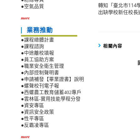
轉知「臺北市11
more
●空氣品質
出缺學校新任校長
articles
more
業務推動
●課程總體計畫
相關內容
●課程諮詢
●中途離校填報
●員工協助方案
●職業安全衛生管理
●內部控制聲明書
●申請補發【畢業證書】說明
●螺聲校刊電子報
●西螺農工教育儲蓄402專戶
●雲林區-實用技能學程分發
●資安專區
●資訊安全政策
●性平專區
●反霸凌專區
more