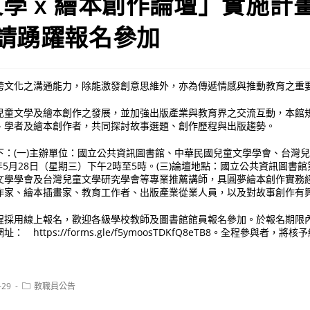
學 x 繪本創作論壇」實施計
請踴躍報名參加
跨文化之溝通能力，除能激發創意思維外，亦為傳遞情感與推動教育之重
兒童文學及繪本創作之發展，並加強出版產業與教育界之交流互動，本館
、學者及繪本創作者，共同探討故事選題、創作歷程與出版趨勢。
下：(一)主辦單位：國立公共資訊圖書館、中華民國兒童文學學會、台灣
5年5月28日（星期三）下午2時至5時。(三)論壇地點：國立公共資訊圖書館
文學學會及台灣兒童文學研究學會等專業推薦講師，具圓夢繪本創作實務經
作家、繪本插畫家、教育工作者、出版產業從業人員，以及對故事創作有
程採用線上報名，歡迎各級學校教師及圖書館館員報名參加。於報名期限內至
 https://forms.gle/f5ymoosTDKfQ8eTB8。全程參與者，
Post
-29
教職員公告
category: