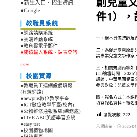
創兒童文
●新生入口、招生資訊
●Google
件1），
教職員系統
●網路請購系統
一、繪本具備跨齡及
●雲端差勤系統
●教育雲電子郵件
二、為促進臺灣原創
●成績輸入系統、課表查詢
請專業兒童文學作家
more
三、相關規劃內容如
(二)論壇時間：202
校園資源
講師：中華民國兒童
參與對象：兒童文學
●教職員工連網設備填報
(有線網路)
四、報名方式：本課
●newplus數位教學平臺
填寫報名資料。報名網址：
●IGT數位教學平臺(校內)
●公物維修通報系統(總務處)
瀏覽次數:
222
●LIVE ABC英語學習系統
●easy test
Post
Post
圖書館
2025-04
●校園植物地圖
author:
published:
●粉絲專頁