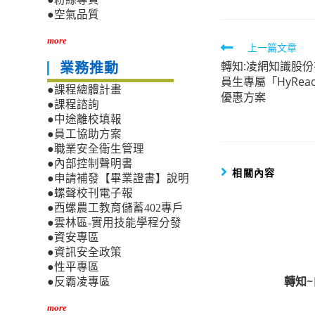
●空氣品質
more
Read
上一篇文章
轉知:凌網知識股
more
業務推動
員生專屬「HyRea
articles
●課程總體計畫
優惠方案
●課程諮詢
●中途離校填報
●員工協助方案
●職業安全衛生管理
●內部控制聲明書
相關內容
●申請補發【畢業證書】說明
●螺聲校刊電子報
●西螺農工教育儲蓄402專戶
●雲林區-實用技能學程分發
●資安專區
●資訊安全政策
●性平專區
轉知~
●反霸凌專區
more