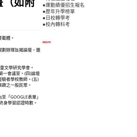
畫（如附
●運動績優招生報名
●歷年升學榜單
●日校轉學考
●校內轉科考
要載體。
more
規劃辦理旨揭論壇，邀
兒童文學研究學會。
第一會議室。(四)論壇
驗者學校教師。(五)
興趣之一般民眾。
「GOOGLE表單」
將核予終身學習認證時數。