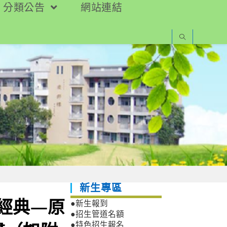
分類公告
網站連結
新生專區
到經典—原
●新生報到
●招生管道名額
●特色招生報名