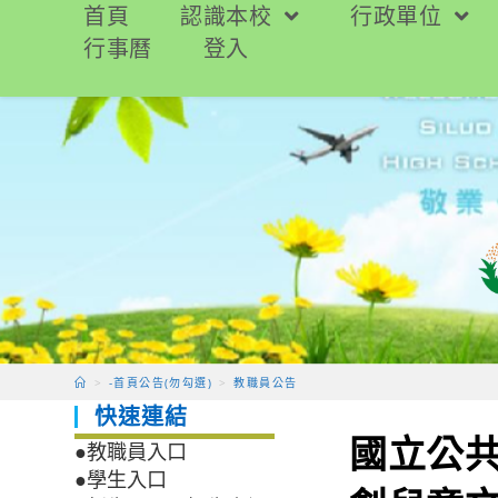
跳
首頁
認識本校
行政單位
轉
行事曆
登入
至
主
要
內
容
>
-首頁公告(勿勾選)
>
教職員公告
快速連結
國立公共
●教職員入口
●學生入口