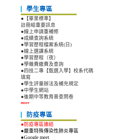
學生專區
●【畢業標準】
註冊組重要訊息
●線上申請重補修
●成績查詢系統
●學習歷程檔案系統(日)
●線上選課系統
●學習歷程（夜）
●學雜費繳費及查詢
●四技二專【甄選入學】校系代碼
填寫
●學生評量辦法及補充規定
●中學生網站
●後期中等教育普查問卷
more
防疫專區
●防疫專區連結
●嚴重特殊傳染性肺炎專區
●Google meet