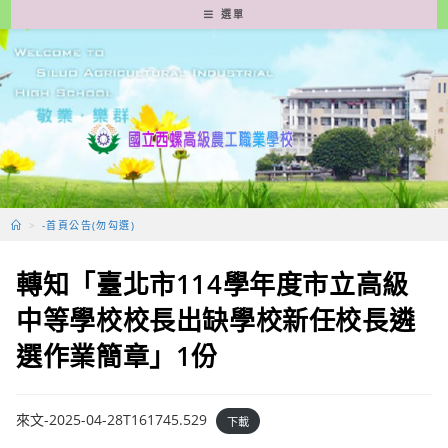
跳
選單
轉
至
主
要
內
容
>
-首頁公告(勿勾選)
轉知「臺北市114學年度市立高級
中等學校校長出缺學校新任校長遴
選作業簡章」1份
來文-2025-04-28T161745.529
下載