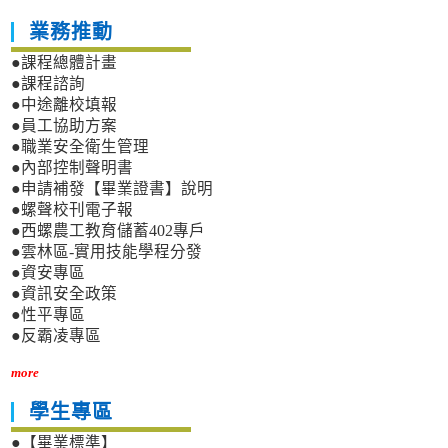
業務推動
●課程總體計畫
●課程諮詢
●中途離校填報
●員工協助方案
●職業安全衛生管理
●內部控制聲明書
●申請補發【畢業證書】說明
●螺聲校刊電子報
●西螺農工教育儲蓄402專戶
●雲林區-實用技能學程分發
●資安專區
●資訊安全政策
●性平專區
●反霸凌專區
more
學生專區
●【畢業標準】