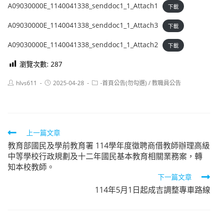
A09030000E_1140041338_senddoc1_1_Attach1
下載
A09030000E_1140041338_senddoc1_1_Attach3
下載
A09030000E_1140041338_senddoc1_1_Attach2
下載
瀏覽次數:
287
Post
Post
Post
hlvs611
2025-04-28
-首頁公告(勿勾選)
/
教職員公告
author:
published:
category:
Read
上一篇文章
教育部國民及學前教育署 114學年度徵聘商借教師辦理高級
more
中等學校行政規劃及十二年國民基本教育相關業務案，轉
articles
知本校教師。
下一篇文章
114年5月1日起成吉調整專車路線