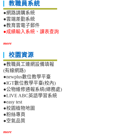
教職員系統
●網路請購系統
●雲端差勤系統
●教育雲電子郵件
●成績輸入系統、課表查詢
more
校園資源
●教職員工連網設備填報
(有線網路)
●newplus數位教學平臺
●IGT數位教學平臺(校內)
●公物維修通報系統(總務處)
●LIVE ABC英語學習系統
●easy test
●校園植物地圖
●粉絲專頁
●空氣品質
more